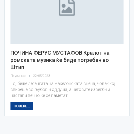
ПОЧИНА ФЕРУС МУСТАФОВ Кралот на
ромската музика ќе биде погребан во
Штип
Плусинфо
22/05/2023
Тој беше легендата на македонската сцена, човек кој
свиреше со љубов и од душа, а неговите изведби и
настапи вечно ќе се паметат.
ПОВЕЌЕ...