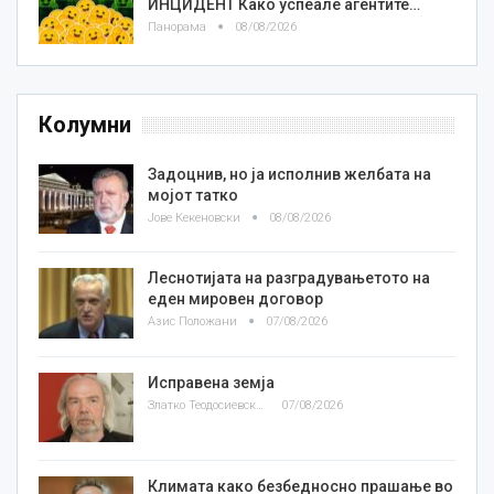
ИНЦИДЕНТ Како успеале агентите…
Панорама
08/08/2026
Колумни
Задоцнив, но ја исполнив желбата на
мојот татко
Јове Кекеновски
08/08/2026
Леснотијата на разградувањетото на
еден мировен договор
Азис Положани
07/08/2026
Исправена земја
Златко Теодосиевски
07/08/2026
Климата како безбедносно прашање во