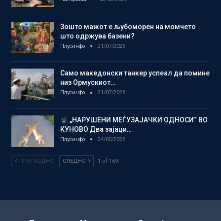
Зошто мажот е љубоморен на момчето
што одржува базени?
Плусинфо
21/07/2026
Само македонски танкер успеал да помине
низ Ормускиот…
Плусинфо
21/07/2026
„НАРУШЕНИ МЕЃУЗАЈАЧКИ ОДНОСИ“ ВО
КУНОВО Два зајаци…
Плусинфо
24/05/2026
ПРЕТХОДНО
СЛЕДНО
1 of 169