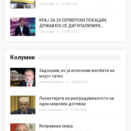
Плусинфо
07/08/2026
КРАЈ ЗА 20 СЕРВЕРСКИ ЛОКАЦИИ,
ДРЖАВАТА СЕ ДИГИТАЛИЗИРА…
Плусинфо
07/08/2026
Колумни
Задоцнив, но ја исполнив желбата на
мојот татко
Јове Кекеновски
08/08/2026
Леснотијата на разградувањетото на
еден мировен договор
Азис Положани
07/08/2026
Исправена земја