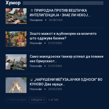
Хумор
ПРИРОДНА ПРОТИВ ВЕШТАЧКА
ИНТЕЛИГЕНЦИЈА • ЗНАЕ ЛИ НЕКОЈ…
Панорама
02/08/2026
Зошто мажот е љубоморен на момчето
што одржува базени?
Плусинфо
21/07/2026
Само македонски танкер успеал да помине
низ Ормускиот…
Плусинфо
21/07/2026
„НАРУШЕНИ МЕЃУЗАЈАЧКИ ОДНОСИ“ ВО
КУНОВО Два зајаци…
Плусинфо
24/05/2026
ПРЕТХОДНО
СЛЕДНО
1 of 169