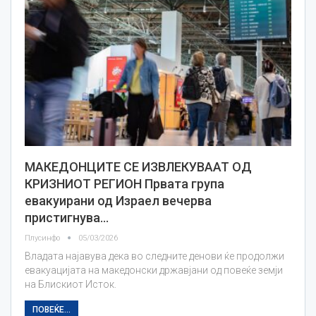
МАКЕДОНЦИТЕ СЕ ИЗВЛЕКУВААТ ОД
КРИЗНИОТ РЕГИОН Првата група
евакуирани од Израел вечерва
пристигнува…
Плусинфо
05/03/2026
Владата најавува дека во следните денови ќе продолжи
евакуацијата на македонски државјани од повеќе земји
на Блискиот Исток.
ПОВЕЌЕ...