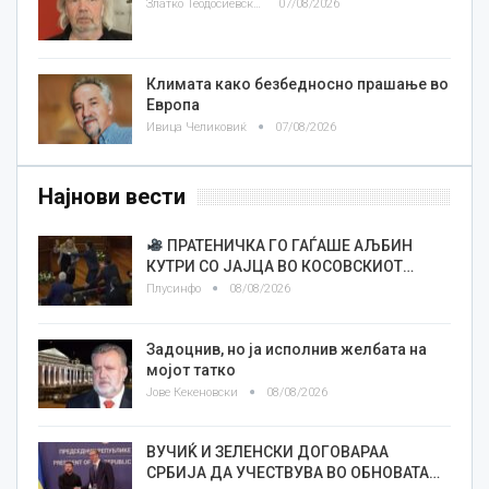
Златко Теодосиевски
07/08/2026
Климата како безбедносно прашање во
Европа
Ивица Челиковиќ
07/08/2026
Најнови вести
ПРАТЕНИЧКА ГО ГАЃАШЕ АЉБИН
КУТРИ СО ЈАЈЦА ВО КОСОВСКИОТ…
Плусинфо
08/08/2026
Задоцнив, но ја исполнив желбата на
мојот татко
Јове Кекеновски
08/08/2026
ВУЧИЌ И ЗЕЛЕНСКИ ДОГОВАРАА
СРБИЈА ДА УЧЕСТВУВА ВО ОБНОВАТА…