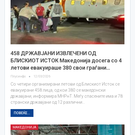
458 ДРЖАВЈАНИ ИЗВЛЕЧЕНИ ОД
БЛИСКИОТ ИСТОК Македонија досега со 4
летови евакуираше 380 свои граѓани…
Плусинфо
12/03/2026
Со четири организирани летови од Блискиот Исток се
евакуирани 458 лица, од кои 380 се македонски
државјани, информира МНРнТ. Меѓу спасените има и 78
странски државјани од 12 различни…
ПОВЕЌЕ...
МАКЕДОНИЈА