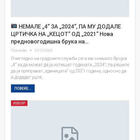
НЕМАЛЕ „4“ ЗА „2024“, ПА МУ ДОДАЛЕ
ЦРТИЧКА НА „КЕЦОТ“ ОД „2021“ Нова
предновогодишна брука на…
Плусинфо
25/12/2023
Очигледно на градските служби сега им снемало бројка
„4“ за да можат да ја испишат годината „2024“, па решиле
да ја преправат „единицата“ од 2021 година, односно да
ѝ додадат уште…
ПОВЕЌЕ...
ИЗБОР