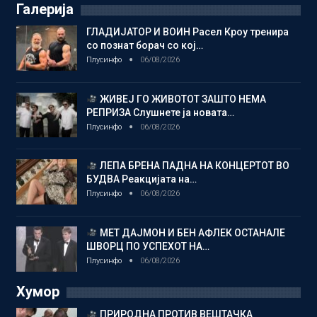
Галерија
ГЛАДИЈАТОР И ВОИН Расел Кроу тренира
со познат борач со кој…
Плусинфо
06/08/2026
ЖИВЕЈ ГО ЖИВОТОТ ЗАШТО НЕМА
РЕПРИЗА Слушнете ја новата…
Плусинфо
06/08/2026
ЛЕПА БРЕНА ПАДНА НА КОНЦЕРТОТ ВО
БУДВА Реакцијата на…
Плусинфо
06/08/2026
МЕТ ДАЈМОН И БЕН АФЛЕК ОСТАНАЛЕ
ШВОРЦ ПО УСПЕХОТ НА…
Плусинфо
06/08/2026
Хумор
ПРИРОДНА ПРОТИВ ВЕШТАЧКА