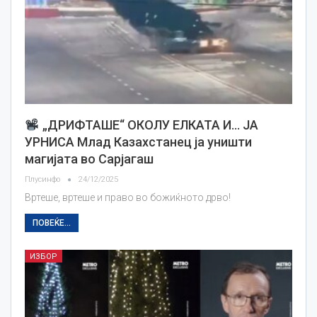
„ДРИФТАШЕ“ ОКОЛУ ЕЛКАТА И… ЈА
УРНИСА Млад Казахстанец ја уништи
магијата во Сарјагаш
Плусинфо
24/12/2025
Вртеше, вртеше и право во божиќното дрво!
ПОВЕЌЕ...
ИЗБОР