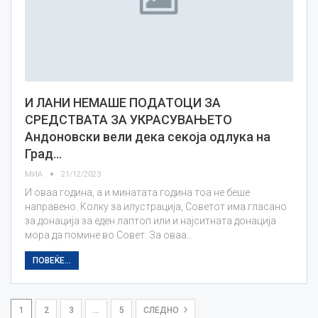
И ЛАНИ НЕМАШЕ ПОДАТОЦИ ЗА
СРЕДСТВАТА ЗА УКРАСУВАЊЕТО
Андоновски вели дека секоја одлука на
Град…
МИА
21/12/2023
И оваа година, а и минатата година тоа не беше
направено. Колку за илустрација, Советот има гласано
за донација за еден лаптоп или и најситната донација
мора да помине во Совет. За оваа…
ПОВЕЌЕ...
1
2
3
…
5
СЛЕДНО