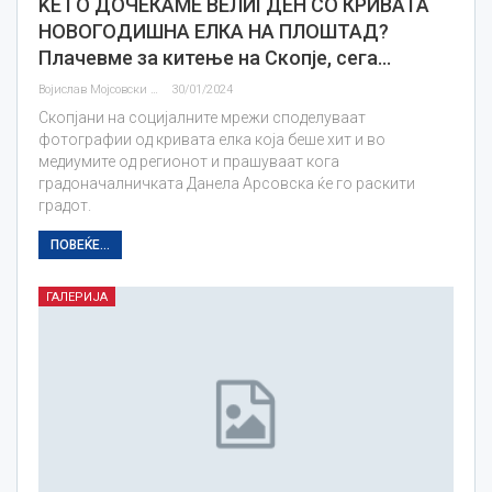
ЌЕ ГО ДОЧЕКАМЕ ВЕЛИГДЕН СО КРИВАТА
НОВОГОДИШНА ЕЛКА НА ПЛОШТАД?
Плачевме за китење на Скопје, сега…
Војислав Мојсовски
30/01/2024
Скопјани на социјалните мрежи споделуваат
фотографии од кривата елка која беше хит и во
медиумите од регионот и прашуваат кога
градоначалничката Данела Арсовска ќе го раскити
градот.
ПОВЕЌЕ...
ГАЛЕРИЈА