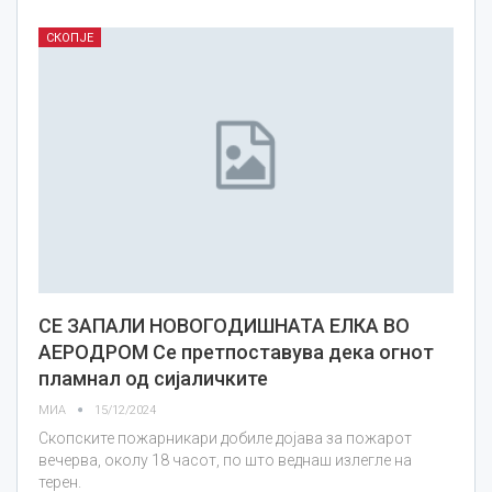
СКОПЈЕ
СЕ ЗАПАЛИ НОВОГОДИШНАТА ЕЛКА ВО
АЕРОДРОМ Се претпоставува дека огнот
пламнал од сијаличките
МИА
15/12/2024
Скопските пожарникари добиле дојава за пожарот
вечерва, околу 18 часот, по што веднаш излегле на
терен.