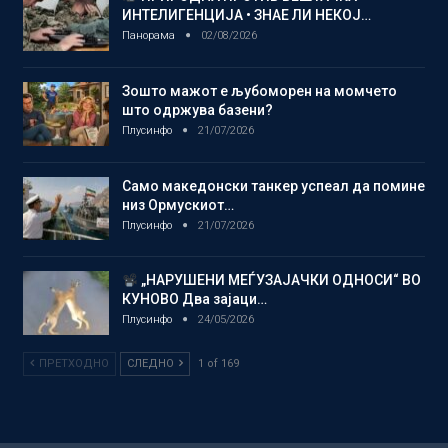
ИНТЕЛИГЕНЦИЈА • ЗНАЕ ЛИ НЕКОЈ…
Панорама
02/08/2026
Зошто мажот е љубоморен на момчето
што одржува базени?
Плусинфо
21/07/2026
Само македонски танкер успеал да помине
низ Ормускиот…
Плусинфо
21/07/2026
„НАРУШЕНИ МЕЃУЗАЈАЧКИ ОДНОСИ“ ВО
КУНОВО Два зајаци…
Плусинфо
24/05/2026
ПРЕТХОДНО
СЛЕДНО
1 of 169