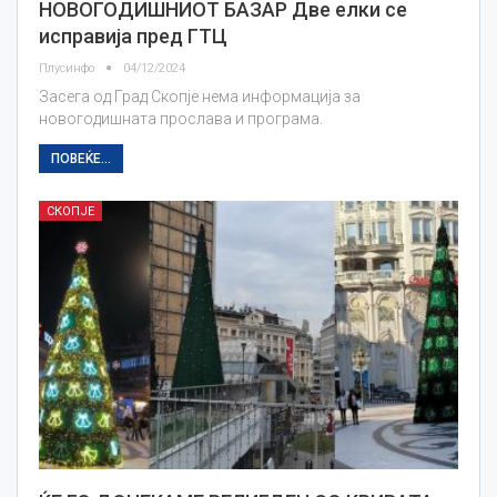
НОВОГОДИШНИОТ БАЗАР Две елки се
исправија пред ГТЦ
Плусинфо
04/12/2024
Засега од Град Скопје нема информација за
новогодишната прослава и програма.
ПОВЕЌЕ...
СКОПЈЕ