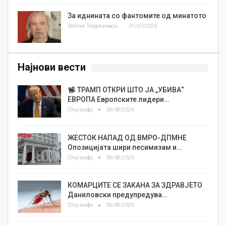
За иднината со фантомите од минатото
Златко Теодосиевски
31/07/2026
Најнови вести
ТРАМП ОТКРИ ШТО ЈА „УБИВА“
ЕВРОПА Европските лидери…
Плусинфо
06/08/2026
ЖЕСТОК НАПАД ОД ВМРО-ДПМНЕ
Опозицијата шири песимизам и…
Плусинфо
06/08/2026
КОМАРЦИТЕ СЕ ЗАКАНА ЗА ЗДРАВЈЕТО
Даниловски предупредува…
Плусинфо
06/08/2026