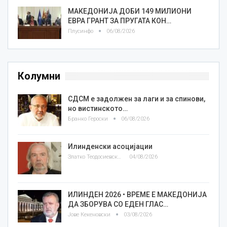
МАКЕДОНИЈА ДОБИ 149 МИЛИОНИ
ЕВРА ГРАНТ ЗА ПРУГАТА КОН…
Плусинфо
06/08/2026
Колумни
СДСМ е задолжен за лаги и за спинови,
но вистинското…
Бранко Героски
06/08/2026
Илинденски асоцијации
Златко Теодосиевски
04/08/2026
ИЛИНДЕН 2026 • ВРЕМЕ Е МАКЕДОНИЈА
ДА ЗБОРУВА СО ЕДЕН ГЛАС…
Јове Кекеновски
03/08/2026