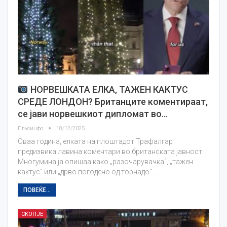
НОРВЕШКАТА ЕЛКА, ТАЖЕН КАКТУС
СРЕДЕ ЛОНДОН? Британците коментираат,
се јави норвешкиот дипломат во…
Плусинфо
18/12/2025
Оваа година, елката на плоштадот Трафалгар
предизвика лавина коментари во британската јавност.
Многумина ја опишаа како „разочарувачка“, „тажен
кактус“ или „дрво погодено од торнадо“.…
ПОВЕЌЕ...
СКОПЈЕ