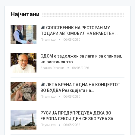
Најчитани
СОПСТВЕНИК НА РЕСТОРАН МУ
ПОДАРИ АВТОМОБИЛ НА ВРАБОТЕН…
Плусинфо
06/08/2026
СДСМ е задолжен за лаги и за спинови,
но вистинското…
Бранко Героски
06/08/2026
ЛЕПА БРЕНА ПАДНА НА КОНЦЕРТОТ
ВО БУДВА Реакцијата на…
Плусинфо
06/08/2026
РУСИЈА ПРЕДУПРЕДУВА ДЕКА ВО
ЕВРОПА СЕКОЈ ДЕН СЕ ЗБОРУВА ЗА…
Плусинфо
06/08/2026