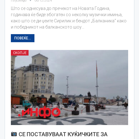
Плусинфо
06/12/2024
Што се однесува до пречекот на Новата Година,
годинава ќе биде збогатен со неколку музички имиња,
како што се ди-џеите Сирилик и бендот „Балканика“ како
и победникот на балканското шоу…
ПОВЕЌЕ...
СКОПЈЕ
СЕ ПОСТАВУВААТ КУЌИЧКИТЕ ЗА