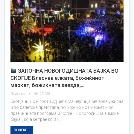
ЗАПОЧНА НОВОГОДИШНАТА БАЈКА ВО
СКОПЈЕ Блеснаa елката, Божиќниот
маркет, божиќната ѕвезда,…
Плусинфо
15/12/2025
Скопјани, но и гости од цела Македонија вечерва уживаа
и во балетска претстава, во Божиќниот маркет и во
празничната програма „Скопје – новогодишна зимска
бајка“, која ќе трае до 31…
ПОВЕЌЕ...