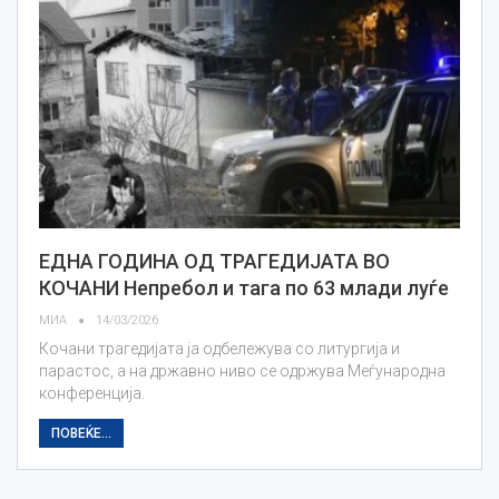
ЕДНА ГОДИНА ОД ТРАГЕДИЈАТА ВО
КОЧАНИ Непребол и тага по 63 млади луѓе
МИА
14/03/2026
Кочани трагедијата ја одбележува со литургија и
парастос, а на државно ниво се одржува Меѓународна
конференција.
ПОВЕЌЕ...