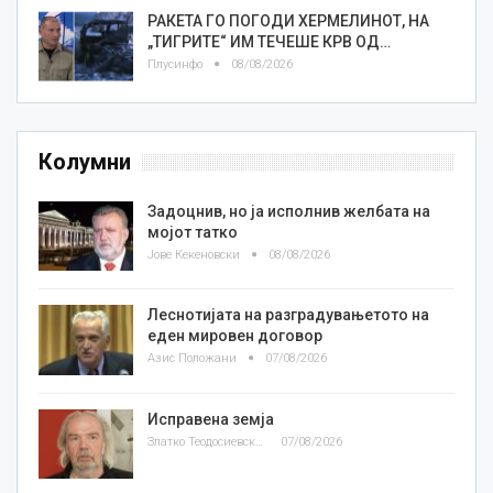
РАКЕТА ГО ПОГОДИ ХЕРМЕЛИНОТ, НА
„ТИГРИТЕ“ ИМ ТЕЧЕШЕ КРВ ОД…
Плусинфо
08/08/2026
Колумни
Задоцнив, но ја исполнив желбата на
мојот татко
Јове Кекеновски
08/08/2026
Леснотијата на разградувањетото на
еден мировен договор
Азис Положани
07/08/2026
Исправена земја
Златко Теодосиевски
07/08/2026