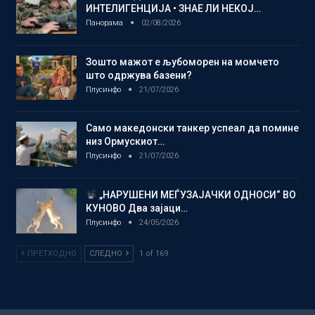
ИНТЕЛИГЕНЦИЈА • ЗНАЕ ЛИ НЕКОЈ…
Панорама
02/08/2026
Зошто мажот е љубоморен на момчето
што одржува базени?
Плусинфо
21/07/2026
Само македонски танкер успеал да помине
низ Ормускиот…
Плусинфо
21/07/2026
„НАРУШЕНИ МЕЃУЗАЈАЧКИ ОДНОСИ“ ВО
КУНОВО Два зајаци…
Плусинфо
24/05/2026
ПРЕТХОДНО
СЛЕДНО
1 of 169