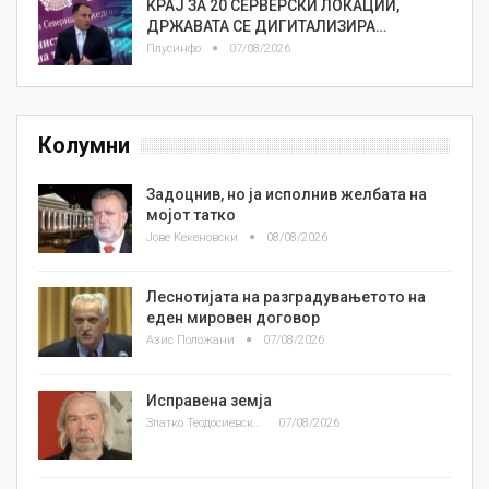
КРАЈ ЗА 20 СЕРВЕРСКИ ЛОКАЦИИ,
ДРЖАВАТА СЕ ДИГИТАЛИЗИРА…
Плусинфо
07/08/2026
Колумни
Задоцнив, но ја исполнив желбата на
мојот татко
Јове Кекеновски
08/08/2026
Леснотијата на разградувањетото на
еден мировен договор
Азис Положани
07/08/2026
Исправена земја
Златко Теодосиевски
07/08/2026