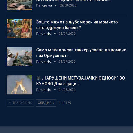
Панорама
02/08/2026
Зошто мажот е љубоморен на момчето
што одржува базени?
Плусинфо
21/07/2026
Само македонски танкер успеал да помине
низ Ормускиот…
Плусинфо
21/07/2026
„НАРУШЕНИ МЕЃУЗАЈАЧКИ ОДНОСИ“ ВО
КУНОВО Два зајаци…
Плусинфо
24/05/2026
ПРЕТХОДНО
СЛЕДНО
1 of 169