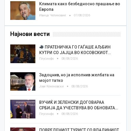
Климата како безбедносно прашање во
Европа
Ивица Челиковиќ
07/08/2026
Најнови вести
ПРАТЕНИЧКА ГО ГАЃАШЕ АЉБИН
КУТРИ СО ЈАЈЦА ВО КОСОВСКИОТ…
Плусинфо
08/08/2026
Задоцнив, но ја исполнив желбата на
мојот татко
Јове Кекеновски
08/08/2026
ВУЧИЌ И ЗЕЛЕНСКИ ДОГОВАРАА
СРБИЈА ДА УЧЕСТВУВА ВО ОБНОВАТА…
Плусинфо
08/08/2026
ПОВРЕДЕНИОТ ТУРИСТ СО ВЛАДИНИОТ