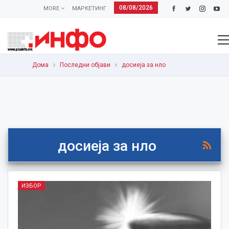
08/08/2026
MORE
МАРКЕТИНГ
Дома
Последни објави
досиеја за нло
досиеја за нло
ИЗБОР