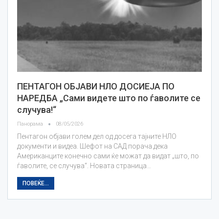
ПЕНТАГОН ОБЈАВИ НЛО ДОСИЕЈА ПО
НАРЕДБА „Сами видете што по ѓаволите се
случува!“
Панорама
08/05/2026
Пентагон објави голем дел од досега тајните НЛО
документи и видеа. Шефот на САД порача дека
Американците конечно сами ќе можат да видат „што, по
ѓаволите, се случува“. Новата страница…
ПОВЕЌЕ...