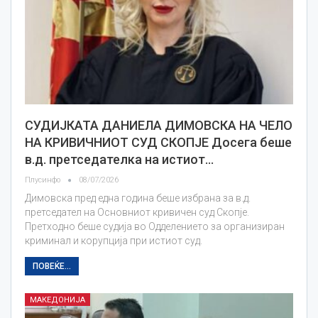
СУДИЈКАТА ДАНИЕЛА ДИМОВСКА НА ЧЕЛО
НА КРИВИЧНИОТ СУД СКОПЈЕ Досега беше
в.д. претседателка на истиот…
Плусинфо
08/07/2026
Димовска пред една година беше избрана за в.д.
претседател на Основниот кривичен суд Скопје.
Претходно беше судија во Одделението за организиран
криминал и корупција при истиот суд.
ПОВЕЌЕ...
МАКЕДОНИЈА