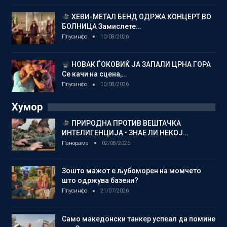
ХЕВИ-МЕТАЛ БЕНД ОДРЖА КОНЦЕРТ ВО
БОЛНИЦА Замислете…
Плусинфо
10/08/2026
НОВАК ЃОКОВИЌ ЈА ЗАПАЛИ ЦРНА ГОРА
Се качи на сцена,…
Плусинфо
10/08/2026
Хумор
ПРИРОДНА ПРОТИВ ВЕШТАЧКА
ИНТЕЛИГЕНЦИЈА • ЗНАЕ ЛИ НЕКОЈ…
Панорама
02/08/2026
Зошто мажот е љубоморен на момчето
што одржува базени?
Плусинфо
21/07/2026
Само македонски танкер успеал да помине