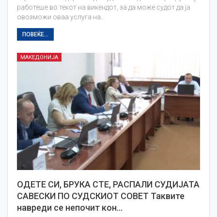
работеше во текот на викендот, за да може судот да ја
овозможи оваа услуга на…
ПОВЕЌЕ...
МАКЕДОНИЈА
ОДЕТЕ СИ, БРУКА СТЕ, РАСПАЛИ СУДИЈАТА
САВЕСКИ ПО СУДСКИОТ СОВЕТ Таквите
навреди се непочит кон…