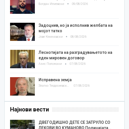
Богдан Илиевски
09/08/2026
Задоцнив, но ја исполнив желбата на
мојот татко
Јове Кекеновски
08/08/2026
Леснотијата на разградувањетото на
еден мировен договор
Азис Положани
07/08/2026
Исправена земја
Златко Теодосиевски
07/08/2026
Најнови вести
ДВЕГОДИШНО ДЕТЕ СЕ ЗАТРУЛО СО
ЛЕКОВИ ВО КУМАНОВО Полицијата…