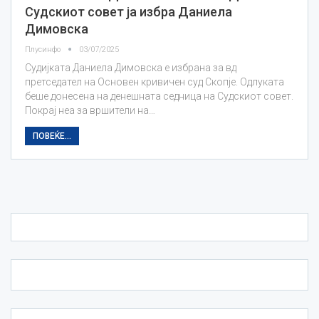
Судскиот совет ја избра Даниела
Димовска
Плусинфо
03/07/2025
Судијката Даниела Димовска е избрана за вд
претседател на Основен кривичен суд Скопје. Одлуката
беше донесена на денешната седница на Судскиот совет.
Покрај неа за вршители на…
ПОВЕЌЕ...