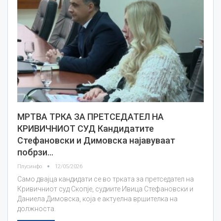
МРТВА ТРКА ЗА ПРЕТСЕДАТЕЛ НА
КРИВИЧНИОТ СУД Кандидатите
Стефановски и Димовска најавуваат
побрзи…
Плусинфо
12/05/2026
Само двајца кандидати се во трката за претседател на
Кривичниот суд Скопје, судиите Ивица Стефановски и
Даниела Димовска, која е актуелна вршителка на
должноста.