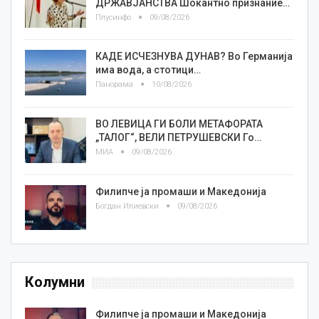
ДРЖАВЈАНСТВА Шокантно признание…
Плусинфо
09/08/2026
КАДЕ ИСЧЕЗНУВА ДУНАВ? Во Германија
има вода, а стотици…
Панорама
10/08/2026
ВО ЛЕВИЦА ГИ БОЛИ МЕТАФОРАТА
„ТАЛОГ“, ВЕЛИ ПЕТРУШЕВСКИ Го…
МИА
09/08/2026
Филипче ја промаши и Македонија
Богдан Илиевски
09/08/2026
Колумни
Филипче ја промаши и Македонија