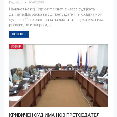
Плусинфо
03/07/2025
Начинот на кој Судскиот совет ја избра судијката
Даниела Димовска за в.д. претседател на Кривичниот
суд како 11-то рангирана на листата, предизвика низа
реакции, но и навреди, а…
ПОВЕЌЕ...
ИЗБОР
КРИВИЧЕН СУД ИМА НОВ ПРЕТСЕДАТЕЛ