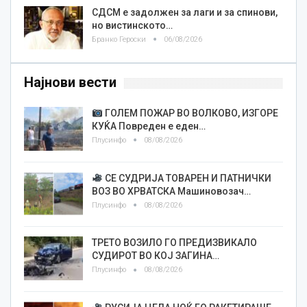
СДСМ е задолжен за лаги и за спинови,
но вистинското…
Бранко Героски
06/08/2026
Најнови вести
ГОЛЕМ ПОЖАР ВО ВОЛКОВО, ИЗГОРЕ
КУЌА Повреден е еден…
Плусинфо
08/08/2026
СЕ СУДРИЈА ТОВАРЕН И ПАТНИЧКИ
ВОЗ ВО ХРВАТСКА Машиновозач…
Плусинфо
08/08/2026
ТРЕТО ВОЗИЛО ГО ПРЕДИЗВИКАЛО
СУДИРОТ ВО КОЈ ЗАГИНА…
Плусинфо
08/08/2026