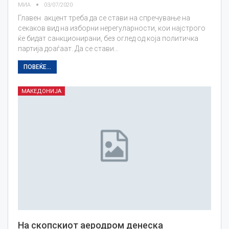
МИА
03/07/2020
Главен акцент треба да се стави на спречување на
секаков вид на изборни нерегуларности, кои најстрого
ќе бидат санкционирани, без оглед од која политичка
партија доаѓаат. Да се стави…
ПОВЕЌЕ...
МАКЕДОНИЈА
На скопскиот аеродром денеска