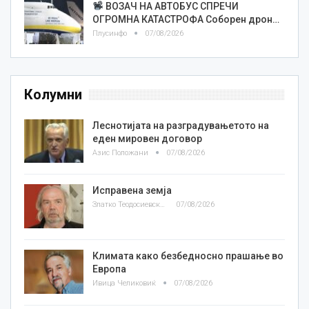
ВОЗАЧ НА АВТОБУС СПРЕЧИ
ОГРОМНА КАТАСТРОФА Соборен дрон…
Плусинфо
07/08/2026
Колумни
Леснотијата на разградувањетото на
еден мировен договор
Азис Положани
07/08/2026
Исправена земја
Златко Теодосиевски
07/08/2026
Климата како безбедносно прашање во
Европа
Ивица Челиковиќ
07/08/2026