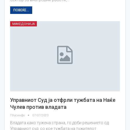
ПОВЕЌЕ...
МАКЕДОНИЈА
Управниот Суд ја отфрли тужбата на Наќе
Чулев против владата
Плусинфо
07/07/2020
Владата како тужена страна, го доби решението од
Управниот суд со кое тужбата на тужителот