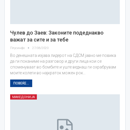
Чулев до Заев: Законите подеднакво
важат за сите и за тебе
Плусинфо
27/06/2020
Во денешната изјава лидерот на СДСМ јавно ме повика
да ги поканиме на разговор и други лица кои се
споменуваат во бомбите и уште веднаш ги охрабрувам
моите колеги во најкраток можен рок…
ПОВЕЌЕ...
МАКЕДОНИЈА