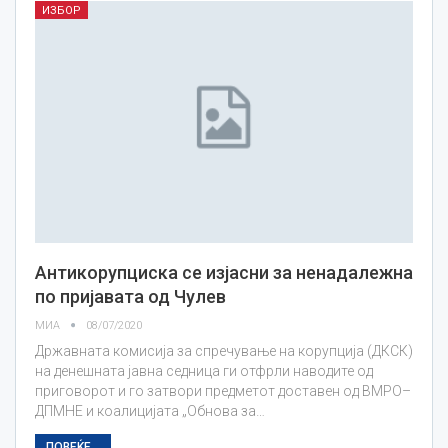
ИЗБОР
Антикорупциска се изјасни за ненадалежна
по пријавата од Чулев
МИА
08/07/2020
Државната комисија за спречување на корупција (ДКСК)
на денешната јавна седница ги отфрли наводите од
приговорот и го затвори предметот доставен од ВМРО–
ДПМНЕ и коалицијата „Обнова за…
ПОВЕЌЕ...