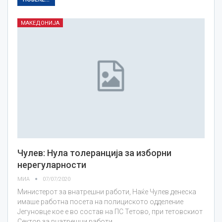
МАКЕДОНИЈА
Чулев: Нула толеранција за изборни
нерегулaрности
МИА
07/07/2020
Министерот за внатрешни работи, Наќе Чулев денеска
имаше работна посета на полициското одделение
Јегуновце кое е во состав на ПС Тетово, при тетовскиот
Сектор за внатрешни работи,…