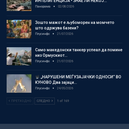
ИНТЕЛИГЕНЦИЈА • ЗНАЕ ЛИ НЕКОЈ…
Панорама
02/08/2026
Зошто мажот е љубоморен на момчето
што одржува базени?
Плусинфо
21/07/2026
Само македонски танкер успеал да помине
низ Ормускиот…
Плусинфо
21/07/2026
„НАРУШЕНИ МЕЃУЗАЈАЧКИ ОДНОСИ“ ВО
КУНОВО Два зајаци…
Плусинфо
24/05/2026
ПРЕТХОДНО
СЛЕДНО
1 of 169