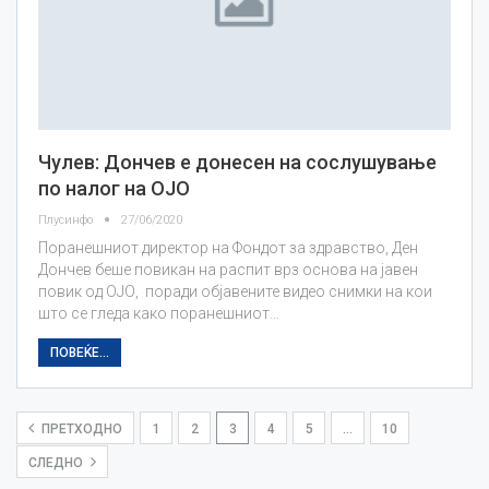
Чулев: Дончев е донесен на сослушување
по налог на ОЈО
Плусинфо
27/06/2020
Поранешниот директор на Фондот за здравство, Ден
Дончев беше повикан на распит врз основа на јавен
повик од ОЈО, поради објавените видео снимки на кои
што се гледа како поранешниот…
ПОВЕЌЕ...
ПРЕТХОДНО
1
2
3
4
5
…
10
СЛЕДНО