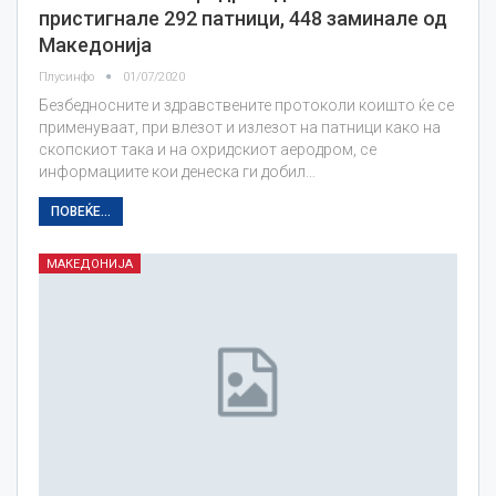
пристигнале 292 патници, 448 заминале од
Македонија
Плусинфо
01/07/2020
Безбедносните и здравствените протоколи коишто ќе се
применуваат, при влезот и излезот на патници како на
скопскиот така и на охридскиот аеродром, се
информациите кои денеска ги добил…
ПОВЕЌЕ...
МАКЕДОНИЈА