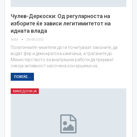
Чулев-Деркоски: Од регуларноста на
изборите ќе зависи легитимитетот на
идната влада
МИА
29/06/2020
Политичките чинители да ги почитуваат законите, да
водат фер и демократска кампања, а граѓаните до
Министерството за внатрешни работи да пријават
секоја активност насочена кон кршење на…
ПОВЕЌЕ...
МАКЕДОНИЈА