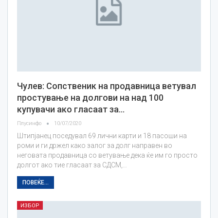
Чулев: Сопственик на продавница ветувал
простување на долгови на над 100
купувачи ако гласаат за…
Плусинфо
10/07/2020
Штипјанец поседувал 69 лични карти и 18 пасоши на
роми и ги држел како залог за долг направен во
неговата продавница со ветување дека ќе им го просто
долгот ако тие гласаат за СДСМ,…
ПОВЕЌЕ...
ИЗБОР