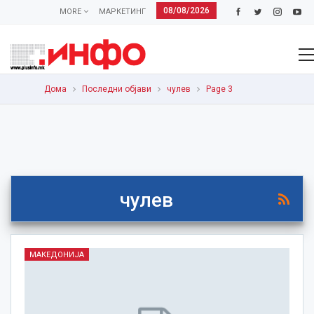
08/08/2026
MORE
МАРКЕТИНГ
Дома
Последни објави
чулев
Page 3
чулев
МАКЕДОНИЈА