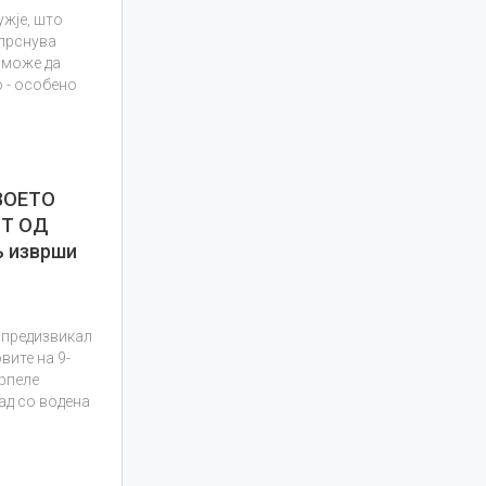
ужје, што
спрснува
 може да
 - особено
ВОЕТО
ОТ ОД
 изврши
д предизвикал
вите на 9-
трпеле
ад со водена