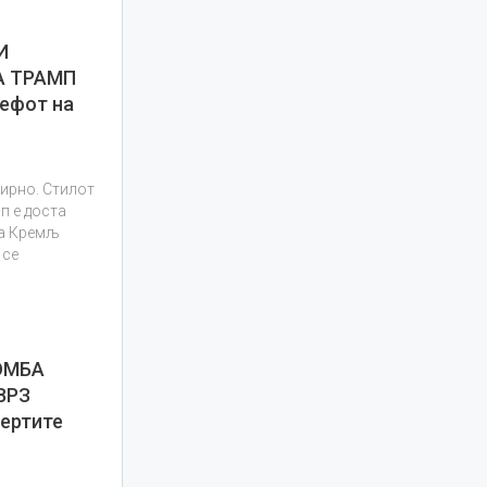
И
А ТРАМП
шефот на
ирно. Стилот
п е доста
на Кремљ
 се
ОМБА
ВРЗ
ертите