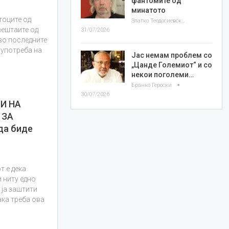
фантомите од
минатото
тоците од
Златко Теодосиевски
вештаите од
31/07/2026
во последните
 употреба на
Јас немам проблем со
„Цанде Големиот“ и со
некои поголеми…
Бранко Героски
30/07/2026
И НА
 ЗА
а биде
т е дека
и ниту едно
 ја заштити
ака треба ова