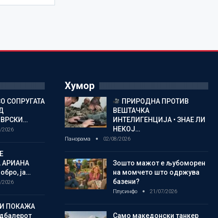
Хумор
СО СОПРУГАТА
ПРИРОДНА ПРОТИВ
Д
ВЕШТАЧКА
 ВРСКИ…
ИНТЕЛИГЕНЦИЈА • ЗНАЕ ЛИ
НЕКОЈ…
/2026
Панорама
02/08/2026
Е
 АРИАНА
Зошто мажот е љубоморен
обро, ја…
на момчето што одржува
базени?
/2026
Плусинфо
21/07/2026
ГИ ПОКАЖА
дбалерот
Само македонски танкер