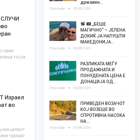
државен…
Плусинфо
05/08/2026
 СЛУЧИ
„БЕШЕ
ово
МАГИЧНО“ – ЈЕЛЕНА
еран
ДОКИЌ ЈА НАПУШТИ
МАКЕДОНИЈА…
Плусинфо
05/08/2026
со овие
апиша тој на
РАЗЛИКАТА МЕЃУ
ПРОДАЖНАТА И
ПОНУДЕНАТА ЦЕНА Е
ДОНАЦИЈА ОД…
Плусинфо
05/08/2026
Т Израел
ПРИВЕДЕН ВОЗАЧОТ
аат во
КОЈ ВОЗЕШЕ ВО
СПРОТИВНА НАСОКА
НА…
Плусинфо
05/08/2026
ј низ целиот
жени туркаат