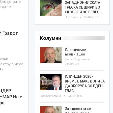
 Семејствата
ЗАПАДНОНИЛСКАТА
е да им
ТРЕСКА СЕ ШИРИ ВО
СКОПЈЕ И ВО ВЕЛЕС…
Плусинфо
05/08/2026
 Градот
Колумни
Илинденски
асоцијации
иозни
Златко Теодосиевски
а струја, нема
04/08/2026
ви.
ИЛИНДЕН 2026 •
ВРЕМЕ Е МАКЕДОНИЈА
ДА ЗБОРУВА СО ЕДЕН
ЈДЕР
ГЛАС…
НМАР Не е
Јове Кекеновски
03/08/2026
ра
За иднината со