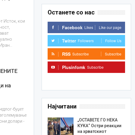
Останете со нас
т Исток, кои
Facebook
Likes
Like our page
ност,
рават
туално
Twitter
Followers
Follow Us
 Иран…
RSS
Subscribe
Subscribe
Plusinfomk
Subscribe
ИЕНИТЕ
Subscribe
ди на
Најчитани
редлог-буџет
а зголемување
„ОСТАВЕТЕ ГО НЕКА
они долари -
КУКА“ Остри реакции
на хрватскиот