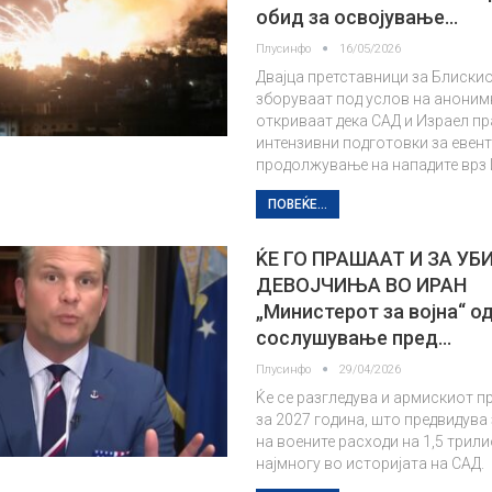
обид за освојување…
Плусинфо
16/05/2026
Двајца претставници за Блискио
зборуваат под услов на аноним
откриваат дека САД и Израел п
интензивни подготовки за евен
продолжување на нападите врз
ПОВЕЌЕ...
ЌЕ ГО ПРАШААТ И ЗА УБ
ДЕВОЈЧИЊА ВО ИРАН
„Министерот за војна“ о
сослушување пред…
Плусинфо
29/04/2026
Ќе се разгледува и армискиот п
за 2027 година, што предвидув
на воените расходи на 1,5 трили
најмногу во историјата на САД.