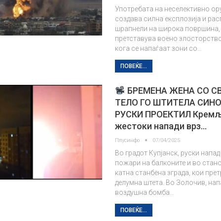
Употребата на неселективно ор
создава силна експлозија и ра
шрапнели на широка површина,
претставува воено злосторство
кога се напаѓаат зони со…
ПОВЕЌЕ...
БРЕМЕНА ЖЕНА СО С
ТЕЛО ГО ШТИТЕЛА СИН
РУСКИ ПРОЕКТИЛ Кремљ
жестоки напади врз…
Плусинфо
07/04/2025
Во градот Купјанск, руски напа
пожари на балконите и во стано
катна станбена зграда, кои пре
делумна штета. Во Золочив, нап
воздушна бомба…
ПОВЕЌЕ...