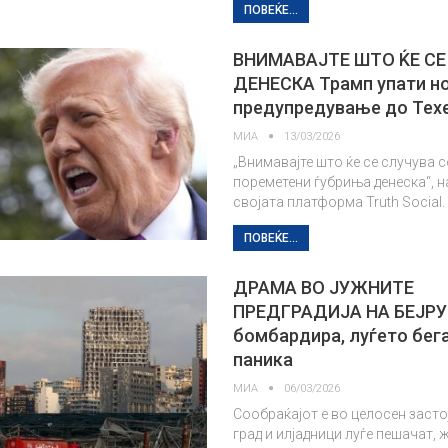
ПОВЕЌЕ...
ВНИМАВАЈТЕ ШТО ЌЕ СЕ
ДЕНЕСКА Трамп упати н
предупредување до Тех
МИА
13/03/2026
„Внимавајте што ќе се случува 
пореметени ѓубриња денеска“, н
својата платформа Truth Social.
ПОВЕЌЕ...
ДРАМА ВО ЈУЖНИТЕ
ПРЕДГРАДИЈА НА БЕЈРУ
бомбардира, луѓето бег
паника
МИА
06/03/2026
Сообраќајот е во целосен засто
град и илјадници луѓе пешачат, 