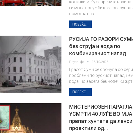
колички меѓу запрените возила.
ги молат службите за спасувањ
помогнат на…
ПОВЕЌЕ...
РУСИЈА ГО РАЗОРИ СУМИ
без струја и вода по
комбинираниот напад
Плусинфо
15/10/2025
Градот Суми се соочува со сер
проблеми по рускиот напад, нем
вода, но засега без човечки жрт
ПОВЕЌЕ...
МИСТЕРИОЗЕН ПАРАГЛА
УСМРТИ 40 ЛУЃЕ ВО МЈА
првпат хунтата да ланси
проектили од…