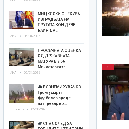
МИЦКОСКИ ОЧЕКУВА
ИЗГРАДБАТА НА
ПРУГАТА КОН ДЕВЕ
БАИР ДА…
МИА
06/08/2026
ПРОСЕЧНАТА ОЦЕНКА
ОД ДРЖАВНАТА
МАТУРА Е 3,66
Министерката…
СВЕТ
МИА
06/08/2026
ВОЗНЕМИРУВАЧКО
Гром усмрти
фудбалер среде
натпревар во…
Плусинфо
06/08/2026
СЛАДОЛЕД ЗА
ГОРИЛИТЕ И ТРИ ТОНИ