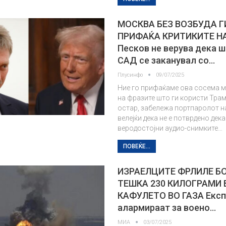
МОСКВА БЕЗ ВОЗБУДА Г
ПРИФАЌА КРИТИКИТЕ Н
Песков не верува дека 
САД се заканувал со…
Плусинфо
09/07/2025
Ние го прифаќаме ова сосема м
на фразите што ги користи Трам
остар, забележа портпаролот 
велејќи дека не е потврдено дека
веродостојни аудио-снимките…
ПОВЕЌЕ...
ИЗРАЕЛЦИТЕ ФРЛИЛЕ Б
ТЕШКА 230 КИЛОГРАМИ 
КАФУЛЕТО ВО ГАЗА Експ
алармираат за воено…
МИА
03/07/2025