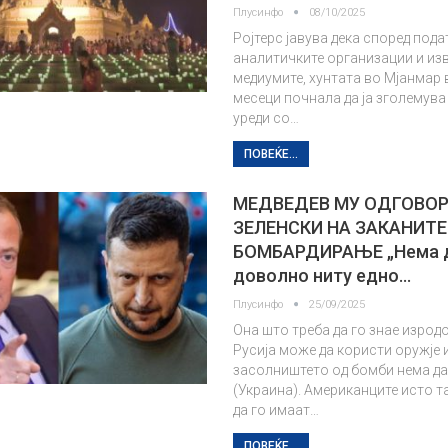
Плусинфо
08/10/2025
Ројтерс јавува дека според пода
аналитичките организации и из
медиумите, хунтата во Мјанмар 
месеци почнала да ја зголемува
уреди со…
ПОВЕЌЕ...
МЕДВЕДЕВ МУ ОДГОВОР
ЗЕЛЕНСКИ НА ЗАКАНИТЕ
БОМБАРДИРАЊЕ „Нема д
доволно ниту едно…
Плусинфо
25/09/2025
Она што треба да го знае изродо
Русија може да користи оружје 
засолништето од бомби нема да
(Украина). Американците исто т
да го имаат…
ПОВЕЌЕ...