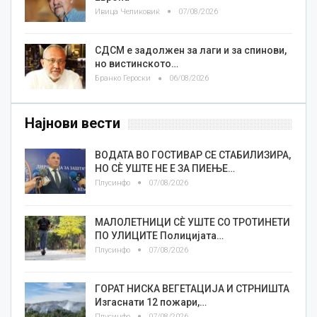
Ивица Челиковиќ
07/08/2026
СДСМ е задолжен за лаги и за спинови,
но вистинското…
Бранко Героски
06/08/2026
Најнови вести
ВОДАТА ВО ГОСТИВАР СЕ СТАБИЛИЗИРА,
НО СÈ УШТЕ НЕ Е ЗА ПИЕЊЕ…
Плусинфо
07/08/2026
МАЛОЛЕТНИЦИ СÈ УШТЕ СО ТРОТИНЕТИ
ПО УЛИЦИТЕ Полицијата…
Плусинфо
07/08/2026
ГОРАТ НИСКА ВЕГЕТАЦИЈА И СТРНИШТА
Изгаснати 12 пожари,…
Плусинфо
07/08/2026