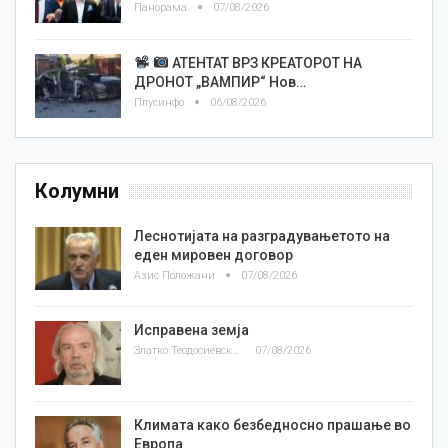
Панорама
07/08/2026
АТЕНТАТ ВРЗ КРЕАТОРОТ НА
ДРОНОТ „ВАМПИР“ Нов…
Плусинфо
06/08/2026
Колумни
Леснотијата на разградувањетото на
еден мировен договор
Азис Положани
07/08/2026
Исправена земја
Златко Теодосиевски
07/08/2026
Климата како безбедносно прашање во
Европа