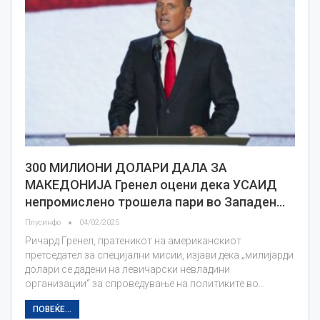
300 МИЛИОНИ ДОЛАРИ ДАЛА ЗА
МАКЕДОНИЈА Гренел оцени дека УСАИД
непромислено трошела пари во Западен…
Плусинфо
04/02/2025
Ричард Гренел, пратеникот на американскиот
претседател за специјални мисии, изјави дека „милијарди
долари се дадени на левичарски невладини
организации“ за спроведување на политиките во…
ПОВЕЌЕ...