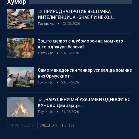
Хумор
ПРИРОДНА ПРОТИВ ВЕШТАЧКА
ИНТЕЛИГЕНЦИЈА • ЗНАЕ ЛИ НЕКОЈ…
Панорама
02/08/2026
Зошто мажот е љубоморен на момчето
што одржува базени?
Плусинфо
21/07/2026
Само македонски танкер успеал да помине
низ Ормускиот…
Плусинфо
21/07/2026
„НАРУШЕНИ МЕЃУЗАЈАЧКИ ОДНОСИ“ ВО
КУНОВО Два зајаци…
Плусинфо
24/05/2026
ПРЕТХОДНО
СЛЕДНО
1 of 169