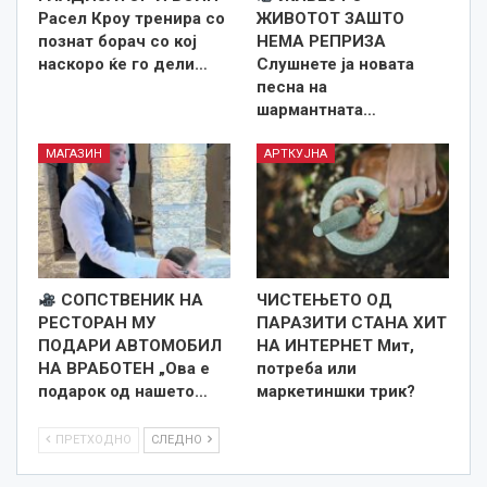
Расел Кроу тренира со
ЖИВОТОТ ЗАШТО
познат борач со кој
НЕМА РЕПРИЗА
наскоро ќе го дели…
Слушнете ја новата
песна на
шармантната…
МАГАЗИН
АРТКУЈНА
СОПСТВЕНИК НА
ЧИСТЕЊЕТО ОД
РЕСТОРАН МУ
ПАРАЗИТИ СТАНА ХИТ
ПОДАРИ АВТОМОБИЛ
НА ИНТЕРНЕТ Мит,
НА ВРАБОТЕН „Ова е
потреба или
подарок од нашето…
маркетиншки трик?
ПРЕТХОДНО
СЛЕДНО