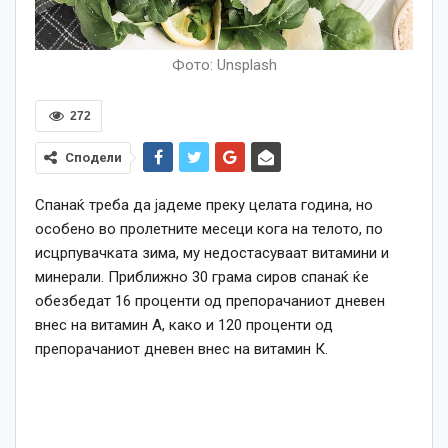
Фото: Unsplash
272
Сподели
Спанаќ треба да јадеме преку целата година, но
особено во пролетните месеци кога на телото, по
исцрпувачката зима, му недостасуваат витамини и
минерали. Приближно 30 грама сиров спанаќ ќе
обезбедат 16 проценти од препорачаниот дневен
внес на витамин А, како и 120 проценти од
препорачаниот дневен внес на витамин К.