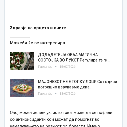
Здравје на срцето и очите
Можеби ќе ве интересира
ДОДАДЕТЕ ЈА ОВАА МАГИЧНА
СОСТОЈКА ВО ЛУКОТ Регулирајте ги…
Плусинфо
15/07/2026
МАЈОНЕЗОТ НЕ Е ТОЛКУ ЛОШ! Со години
погрешно верувавме дека…
Плусинфо
13/07/2026
Овој моќен зеленчук, исто така, може да се пофали
со антиоксиданти кои можат да помогнат во
намалувањето на ризикот од болести. Имено,