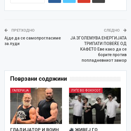
ПРЕТХОДНО
СЛЕДНО
Ајде да се самопрогласиме
ЈА ЗГОЛЕМУВА ЕНЕРГИЈАТА
за луди
ТРИПАТИ ПОВЕЌЕ ОД
КАФЕТО Еве како да се
борите против
попладневниот замор
Поврзани содржини
ГАЛЕРИЈА
ЛУЃЕ ВО ФОКУСОТ
ГЛАДИЈАТОР И ВОИН
ЖИВЕЈ ГО