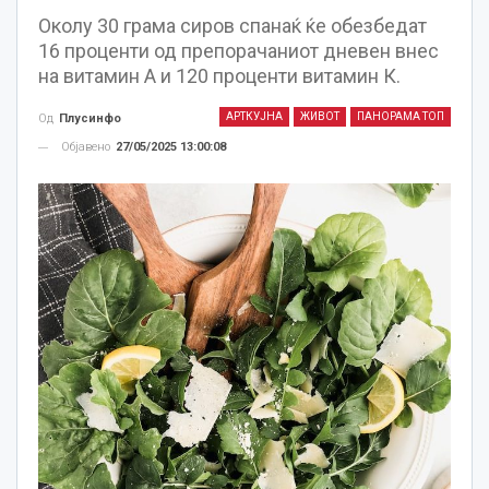
Околу 30 грама сиров спанаќ ќе обезбедат
16 проценти од препорачаниот дневен внес
на витамин А и 120 проценти витамин К.
АРТКУЈНА
ЖИВОТ
ПАНОРАМА ТОП
Од
Плусинфо
Објавено
27/05/2025 13:00:08