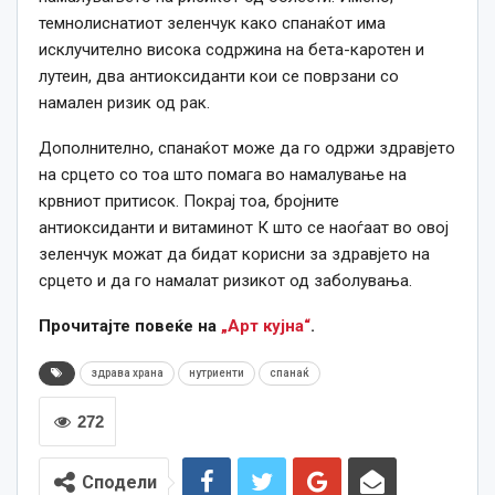
темнолиснатиот зеленчук како спанаќот има
исклучително висока содржина на бета-каротен и
лутеин, два антиоксиданти кои се поврзани со
намален ризик од рак.
Дополнително, спанаќот може да го одржи здравјето
на срцето со тоа што помага во намалување на
крвниот притисок. Покрај тоа, бројните
антиоксиданти и витаминот К што се наоѓаат во овој
зеленчук можат да бидат корисни за здравјето на
срцето и да го намалат ризикот од заболувања.
Прочитајте повеќе на
„Арт кујна“
.
здрава храна
нутриенти
спанаќ
272
Сподели