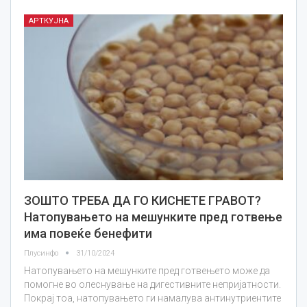
АРТКУЈНА
ЗОШТО ТРЕБА ДА ГО КИСНЕТЕ ГРАВОТ?
Натопувањето на мешунките пред готвење
има повеќе бенефити
Плусинфо
31/10/2024
Натопувањето на мешунките пред готвењето може да
помогне во олеснување на дигестивните непријатности.
Покрај тоа, натопувањето ги намалува антинутриентите