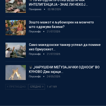
ИНТЕЛИГЕНЦИЈА • ЗНАЕ ЛИ НЕКОЈ…
Панорама
02/08/2026
Зошто мажот е љубоморен на момчето
што одржува базени?
Плусинфо
21/07/2026
Само македонски танкер успеал да помине
низ Ормускиот…
Плусинфо
21/07/2026
„НАРУШЕНИ МЕЃУЗАЈАЧКИ ОДНОСИ“ ВО
КУНОВО Два зајаци…
Плусинфо
24/05/2026
ПРЕТХОДНО
СЛЕДНО
1 of 169