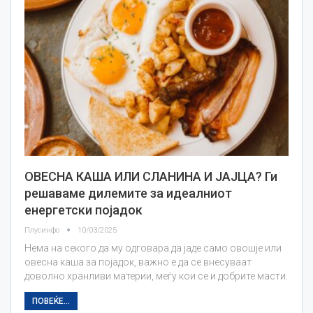
ОВЕСНА КАША ИЛИ СЛАНИНА И ЈАЈЦА? Ги
решаваме дилемите за идеалниот
енергетски појадок
Плусинфо
10/03/2025
Нема на секого да му одговара да јаде само овошје или
овесна каша за појадок, важно е да се внесуваат
доволно хранливи материи, меѓу кои се и добрите масти.
ПОВЕЌЕ...