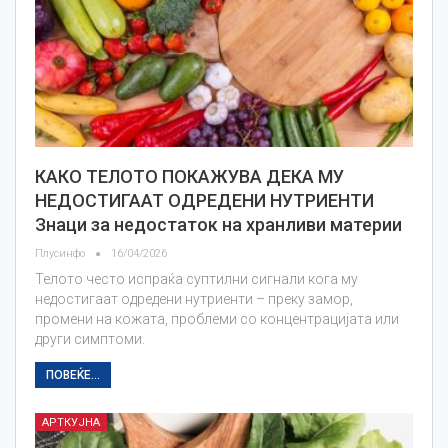
КАКО ТЕЛОТО ПОКАЖУВА ДЕКА МУ
НЕДОСТИГААТ ОДРЕДЕНИ НУТРИЕНТИ
Знаци за недостаток на хранливи материи
Плусинфо
16/04/2026
Телото често испраќа суптилни сигнали кога му
недостигаат одредени нутриенти – преку замор,
промени на кожата, проблеми со концентрацијата или
други симптоми.
ПОВЕЌЕ...
АРТКУЈНА