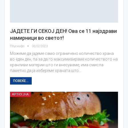
ЈАДЕТЕ ГИ СЕКОЈ ДЕН! Ова се 11 најздрави
намирници во светот!
Плусинфо
06/02/2023
Можеме да јадеме само ограничено количество храна
во еден ден, па за да го максимизираме количеството на
хранливи материи што ги внесуваме, има смисла
паметно да ја избереме храната што…
ПОВЕЌЕ...
АРТКУЈНА