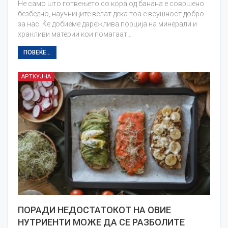
Не само што готвењето со кора од банана е совршено
безбедно, научниците велат дека тоа е всушност добро
за нас. Ќе добиеме дарежлива порција на минерали и
хранливи материи кои помагаат…
ПОВЕЌЕ...
АРТКУЈНА
ПОРАДИ НЕДОСТАТОКОТ НА ОВИЕ
НУТРИЕНТИ МОЖЕ ДА СЕ РАЗБОЛИТЕ