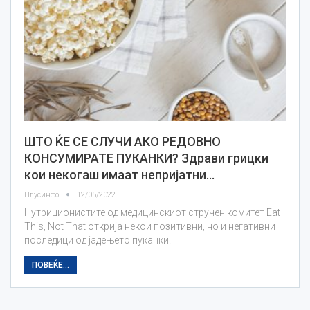
ШТО ЌЕ СЕ СЛУЧИ АКО РЕДОВНО
КОНСУМИРАТЕ ПУКАНКИ? Здрави грицки
кои некогаш имаат непријатни…
Плусинфо
12/05/2022
Нутриционистите од медицинскиот стручен комитет Eat
This, Not That открија некои позитивни, но и негативни
последици од јадењето пуканки.
ПОВЕЌЕ...