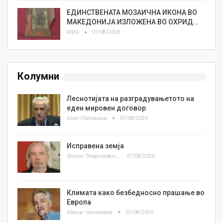
ЕДИНСТВЕНАТА МОЗАИЧНА ИКОНА ВО
МАКЕДОНИЈА ИЗЛОЖЕНА ВО ОХРИД…
МИА
07/08/2026
Колумни
Леснотијата на разградувањетото на
еден мировен договор
Азис Положани
07/08/2026
Исправена земја
Златко Теодосиевски
07/08/2026
Климата како безбедносно прашање во
Европа
Ивица Челиковиќ
07/08/2026