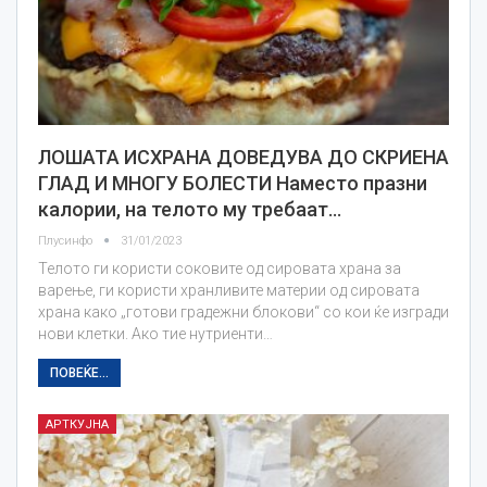
ЛОШАТА ИСХРАНА ДОВЕДУВА ДО СКРИЕНА
ГЛАД И МНОГУ БОЛЕСТИ Наместо празни
калории, на телото му требаат…
Плусинфо
31/01/2023
Телото ги користи соковите од сировата храна за
варење, ги користи хранливите материи од сировата
храна како „готови градежни блокови“ со кои ќе изгради
нови клетки. Ако тие нутриенти…
ПОВЕЌЕ...
АРТКУЈНА