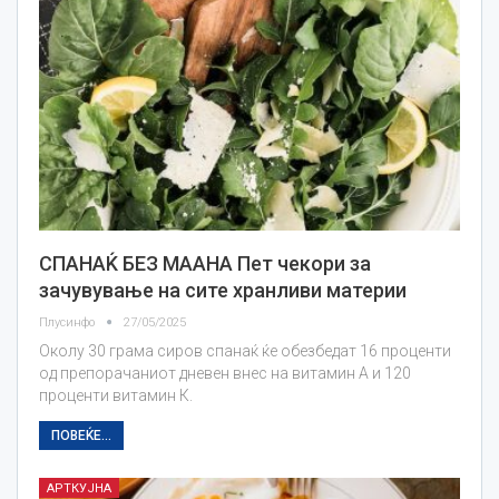
СПАНАЌ БЕЗ МААНА Пет чекори за
зачувување на сите хранливи материи
Плусинфо
27/05/2025
Околу 30 грама сиров спанаќ ќе обезбедат 16 проценти
од препорачаниот дневен внес на витамин А и 120
проценти витамин К.
ПОВЕЌЕ...
АРТКУЈНА