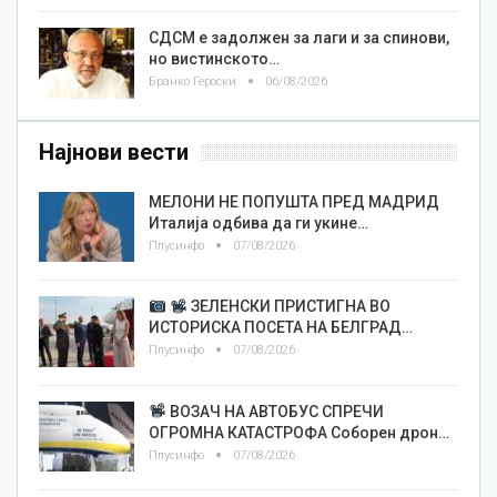
СДСМ е задолжен за лаги и за спинови,
но вистинското…
Бранко Героски
06/08/2026
Најнови вести
МЕЛОНИ НЕ ПОПУШТА ПРЕД МАДРИД
Италија одбива да ги укине…
Плусинфо
07/08/2026
ЗЕЛЕНСКИ ПРИСТИГНА ВО
ИСТОРИСКА ПОСЕТА НА БЕЛГРАД…
Плусинфо
07/08/2026
ВОЗАЧ НА АВТОБУС СПРЕЧИ
ОГРОМНА КАТАСТРОФА Соборен дрон…
Плусинфо
07/08/2026