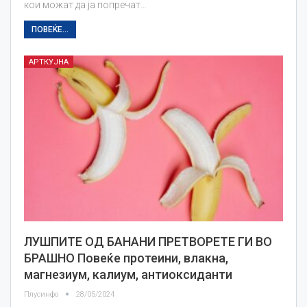
кои можат да ја попречат…
ПОВЕЌЕ...
АРТКУЈНА
ЛУШПИТЕ ОД БАНАНИ ПРЕТВОРЕТЕ ГИ ВО
БРАШНО Повеќе протеини, влакна,
магнезиум, калиум, антиоксиданти
Плусинфо
28/05/2024