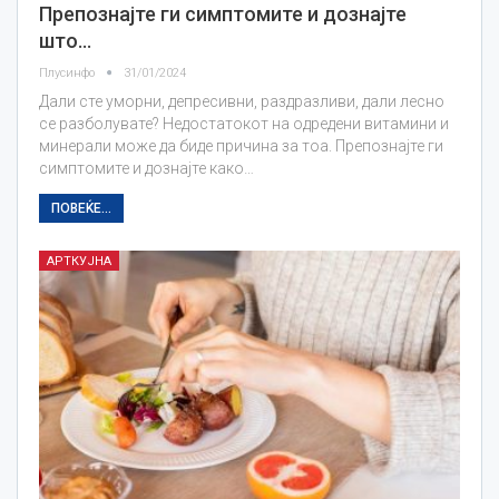
Препознајте ги симптомите и дознајте
што…
Плусинфо
31/01/2024
Дали сте уморни, депресивни, раздразливи, дали лесно
се разболувате? Недостатокот на одредени витамини и
минерали може да биде причина за тоа. Препознајте ги
симптомите и дознајте како…
ПОВЕЌЕ...
АРТКУЈНА