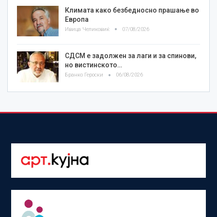
Климата како безбедносно прашање во
Европа
Ивица Челиковиќ
07/08/2026
СДСМ е задолжен за лаги и за спинови,
но вистинското…
Бранко Героски
06/08/2026