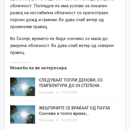
облачност. Попладне ќе има услови за локален
развој на нестабилна облачност со краткотраен
пороен дожд и грмежи. Ќе дува слаб ветер од
променлив правец.
Во Скопје, времето ќе биде сончево со мала до
умерена облачност. Ќе дува слаб ветер од северен
правец.
Можеби ќе ве интересира
СЛЕДУВААТ ТОПЛИ ДЕНОВИ, СО
ТЕМПЕРАТУРИ ДО 39 СТЕПЕНИ…
Плусинфо
27/07/2026
ЖЕШТИНИТЕ СЕ ВРАЌААТ ОД ПАУЗА
Сончево и топло време,…
Плусинфо
25/07/2026