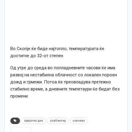
Во Скопје ќе биде најтопло, температурата ќе
достигне до 32-от степен.
Од утре до среда во попладневните часови ќе има
развој на нестабилна облачност со локален пороен
дожд и грмежи. Потоа ќе преовладува претежно
стабилно време, а дневните темпетаури ќе бидат без
промени.
пријатен ден
слаб ветер
сончево