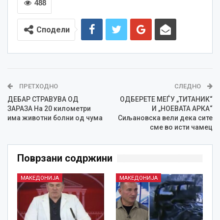
488
Сподели
ПРЕТХОДНО
СЛЕДНО
ДЕБАР СТРАВУВА ОД
ОДБЕРЕТЕ МЕЃУ „ТИТАНИК“
ЗАРАЗА На 20 километри
И „НОЕВАТА АРКА“
има животни болни од чума
Сиљановска вели дека сите
сме во исти чамец
Поврзани содржини
МАКЕДОНИЈА
МАКЕДОНИЈА