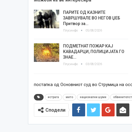
ПАРИТЕ ОД КАЗНИТЕ
ЗАВРШУВАЛЕ ВО НЕГОВ ЏЕБ
Притвор за…
Плусинфо
05/08/2026
ПОДМЕТНАТ ПОЖАР КАЈ
КАВАДАРЦИ, ПОЛИЦИЈАТА ГО
ЗНАЕ…
Плусинфо
03/08/2026
постапка од Основниот суд во Струмица на ос
истрага
мито
национални шуми
обвинителст
Сподели