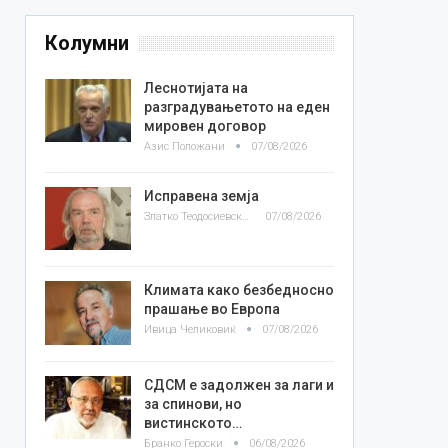
Колумни
Леснотијата на
разградувањетото на еден
мировен договор
Азис Положани
07/08/2026
Исправена земја
Златко Теодосиевски
07/08/2026
Климата како безбедносно
прашање во Европа
Ивица Челиковиќ
07/08/2026
СДСМ е задолжен за лаги и
за спинови, но
вистинското…
Бранко Героски
06/08/2026