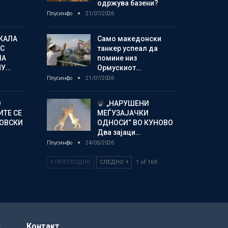
одржува базени?
Плусинфо
21/07/2026
КАЛА
Само македонски
С
танкер успеал да
ЛА
помине низ
МУ…
Ормускиот…
Плусинфо
21/07/2026
О
„НАРУШЕНИ
ИТЕ СЕ
МЕЃУЗАЈАЧКИ
НОВСКИ
ОДНОСИ“ ВО КУНОВО
Два зајаци…
Плусинфо
24/05/2026
ПРЕТХОДНО
СЛЕДНО
1 of 169
р
Контакт