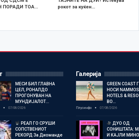
 ОД СДСМ Е
ТАЈНИТЕ НА ДУИ? Истекува
Н ПОРАДИ ТОА…
рокот за куќен…
т
Галерија
МЕСИ БИЛ ГЛАВНА
GREEN COAST 
ЦЕЛ, РОНАЛДО
НОСИ NAMMOS
ПРОГОНУВАН НА
HOTELS & RES
МУНДИЈАЛОТ…
ВО…
о
07/08/2026
Плусинфо
07/08/2026
РЕАЛ ГО СРУШИ
ДУО ОД
СОПСТВЕНИОТ
СОНИШТАТА: 
РЕКОРД За Диоманде
И КАЈЛИ МИНО