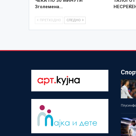
ЧЕКА ПО 30 МИНУТИ
ТАЛОГОТ
Зголемена…
НЕСРЕЌЕ
ПРЕТХОДНО
СЛЕДНО
Спор
Плусинф