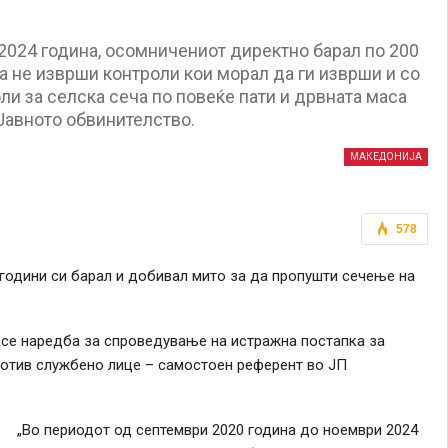
2024 година, осомничениот директно барал по 200
а не изврши контроли кои морал да ги изврши и со
и за селска сеча по повеќе пати и дрвната маса
 Јавното обвинителство.
МАКЕДОНИЈА
578
години си барал и добивал мито за да пропушти сечење на
се наредба за спроведување на истражна постапка за
отив службено лице – самостоен референт во ЈП
„Во периодот од септември 2020 година до ноември 2024