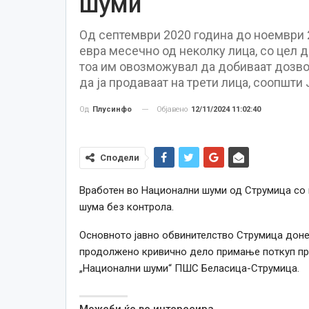
шуми
Од септември 2020 година до ноември 
евра месечно од неколку лица, со цел д
тоа им овозможувал да добиваат дозвол
да ја продаваат на трети лица, соопшти
Објавено
12/11/2024 11:02:40
Од
Плусинфо
Сподели
Вработен во Национални шуми од Струмица со 
шума без контрола.
Основното јавно обвинителство Струмица доне
продолжено кривично дело примање поткуп пр
„Национални шуми“ ПШС Беласица-Струмица.
Можеби ќе ве интересира