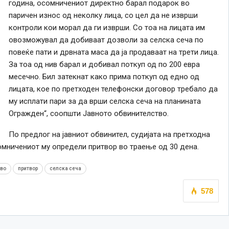
година, осомничениот директно барал подарок во
паричен износ од неколку лица, со цел да не изврши
контроли кои морал да ги изврши. Со тоа на лицата им
овозможувал да добиваат дозволи за селска сеча по
повеќе пати и дрвната маса да ја продаваат на трети лица.
За тоа од нив барал и добивал поткуп од по 200 евра
месечно. Бил затекнат како прима поткуп од едно од
лицата, кое по претходен телефонски договор требало да
му исплати пари за да врши селска сеча на планината
Огражден“, соопшти Јавното обвинителство.
По предлог на јавниот обвинител, судијата на претходна
омничениот му определи притвор во траење од 30 дена.
во
притвор
селска сеча
578