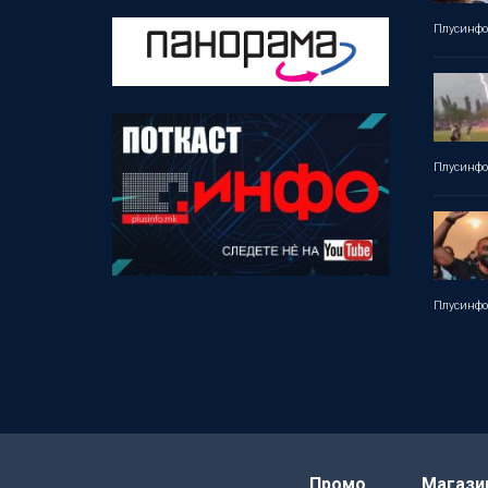
Плусинф
Плусинф
Плусинф
Промо
Магази