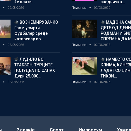
ќе плати…
заедничка…
о
06/08/2026
Плусинфо
07/08/2026
ВОЗНЕМИРУВАЧКО
МАДОНА СА
Гром усмрти
ДЕТЕ ОД ДЕНИ
фудбалер среде
РОДМАН И БИ
натпревар во…
СПРЕМНА ДА 
о
06/08/2026
Плусинфо
07/08/2026
ЛУДИЛО ВО
НАМЕСТО С
ТРАБЗОН, ТУРЦИТЕ
КЛИМА, КИНЕЗ
ПОЛУДЕА ПО САЛАХ
ЛАДАТ СО ЏИ
Дури 25.000…
ТИКВИ…
о
05/08/2026
Плусинфо
07/08/2026
н
Здравје
Спорт
Импресум
Хумо