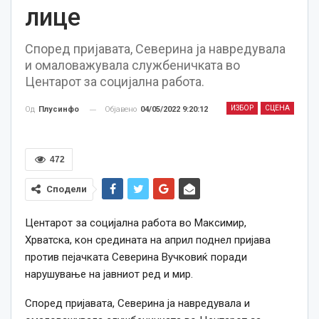
лице
Според пријавата, Северина ја навредувала
и омаловажувала службеничката во
Центарот за социјална работа.
ИЗБОР
СЦЕНА
Објавено
04/05/2022 9:20:12
Од
Плусинфо
472
Сподели
Центарот за социјална работа во Максимир,
Хрватска, кон средината на април поднел пријава
против пејачката Северина Вучковиќ поради
нарушување на јавниот ред и мир.
Според пријавата, Северина ја навредувала и