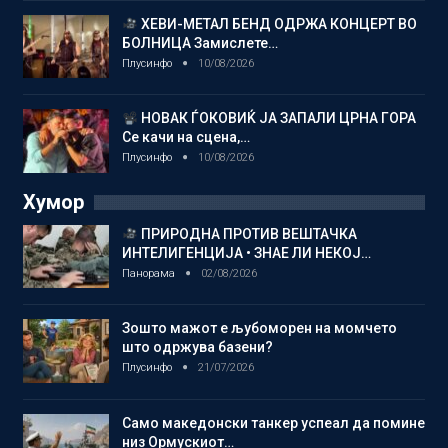
ХЕВИ-МЕТАЛ БЕНД ОДРЖА КОНЦЕРТ ВО
БОЛНИЦА Замислете…
Плусинфо
10/08/2026
НОВАК ЃОКОВИЌ ЈА ЗАПАЛИ ЦРНА ГОРА
Се качи на сцена,…
Плусинфо
10/08/2026
Хумор
ПРИРОДНА ПРОТИВ ВЕШТАЧКА
ИНТЕЛИГЕНЦИЈА • ЗНАЕ ЛИ НЕКОЈ…
Панорама
02/08/2026
Зошто мажот е љубоморен на момчето
што одржува базени?
Плусинфо
21/07/2026
Само македонски танкер успеал да помине
низ Ормускиот…