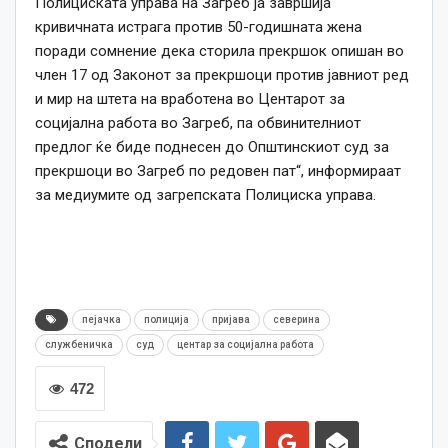
Полициската управа на Загреб ја завршија
кривичната истрага против 50-годишната жена
поради сомнение дека сторила прекршок опишан во
член 17 од Законот за прекршоци против јавниот ред
и мир на штета на вработена во Центарот за
социјална работа во Загреб, па обвинителниот
предлог ќе биде поднесен до Општинскиот суд за
прекршоци во Загреб по редовен пат“, информираат
за медиумите од загрепската Полициска управа.
пејачка
полиција
пријава
северина
службеничка
суд
центар за социјална работа
472
Сподели