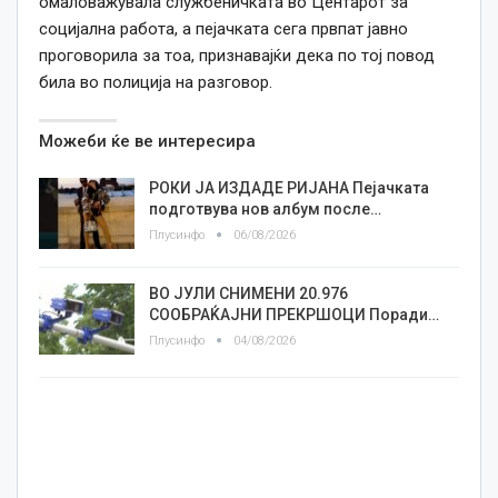
омаловажувала службеничката во Центарот за
социјална работа, а пејачката сега првпат јавно
проговорила за тоа, признавајќи дека по тој повод
била во полиција на разговор.
Можеби ќе ве интересира
РОКИ ЈА ИЗДАДЕ РИЈАНА Пејачката
подготвува нов албум после…
Плусинфо
06/08/2026
ВО ЈУЛИ СНИМЕНИ 20.976
СООБРАЌАЈНИ ПРЕКРШОЦИ Поради…
Плусинфо
04/08/2026