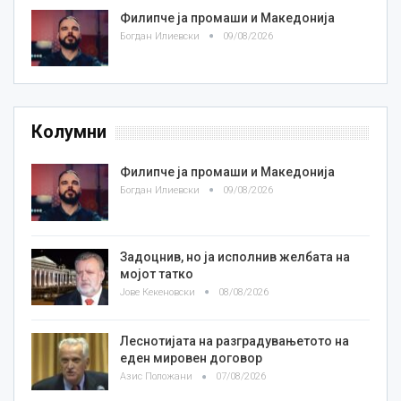
Филипче ја промаши и Македонија
Богдан Илиевски
09/08/2026
Колумни
Филипче ја промаши и Македонија
Богдан Илиевски
09/08/2026
Задоцнив, но ја исполнив желбата на
мојот татко
Јове Кекеновски
08/08/2026
Леснотијата на разградувањетото на
еден мировен договор
Азис Положани
07/08/2026