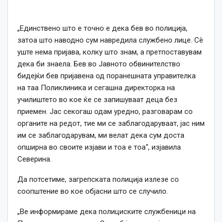
„Единствено што е точно е дека бев во полиција,
затоа што наводно сум навредила службено лице. Сè
уште нема пријава, колку што знам, а претпоставувам
дека би знаела. Бев во Јавното обвинителство
бидејќи бев пријавена од поранешната управителка
на таа Поликлиника и сегашна директорка на
училиштето во кое ќе се запишуваат деца без
приемен. Јас секогаш одам уредно, разговарам со
органите на редот, тие ми се заблагодаруваат, јас ним
им се заблагодарувам, ми велат дека сум доста
опширна во своите изјави и тоа е тоа“, изјавила
Северина.
Да потсетиме, загрепската полиција излезе со
соопштение во кое објасни што се случило.
„Ве информираме дека полициските службеници на