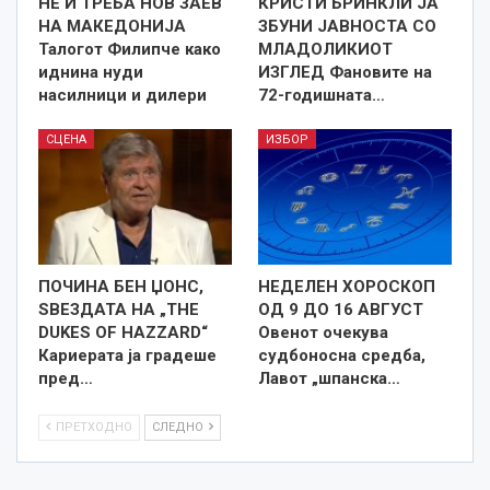
НЕ Ѝ ТРЕБА НОВ ЗАЕВ
КРИСТИ БРИНКЛИ ЈА
НА МАКЕДОНИЈА
ЗБУНИ ЈАВНОСТА СО
Талогот Филипче како
МЛАДОЛИКИОТ
иднина нуди
ИЗГЛЕД Фановите на
насилници и дилери
72-годишната…
СЦЕНА
ИЗБОР
ПОЧИНА БЕН ЏОНС,
НЕДЕЛЕН ХОРОСКОП
ЅВЕЗДАТА НА „THE
ОД 9 ДО 16 АВГУСТ
DUKES OF HAZZARD“
Овенот очекува
Кариерата ја градеше
судбоносна средба,
пред…
Лавот „шпанска…
ПРЕТХОДНО
СЛЕДНО