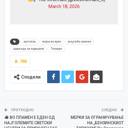
March 18, 2026
ајатолах
војна во иран
моџтаба хамнеи
одмазда за лариџани
Техеран
780
Сподели
ПРЕТХОДНО
СЛЕДНО
ВО ПЛАМЕН Е ЕДЕН ОД
МЕРКИ ЗА ОГРАНИЧУВАЊЕ
НАЈГОЛЕМИТЕ СВЕТСКИ
НА „БЕНЗИНСКИОТ