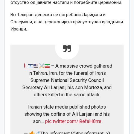
отсуство од јавните настапи и погребните церемонии.
Во Техеран денеска се погребани Лариџани и
Солејмани, а на церемонијата присуствуваа ијладници
Иранци.
– A massive crowd gathered
in Tehran, Iran, for the funeral of Iran’s
Supreme National Security Council
Secretary Ali Larijani, his son Morteza, and
others killed in the same attack.
Iranian state media published photos
showing the coffins of Ali Larijani and his
son…
pic.twitter.com/i9efaH8rre
—
The Informant (@theinformant_x)