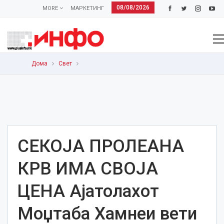
08/08/2026
MORE
МАРКЕТИНГ
Дома
Свет
СЕКОЈА ПРОЛЕАНА
КРВ ИМА СВОЈА
ЦЕНА Ајатолахот
Моџтаба Хамнеи вети