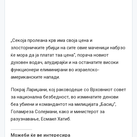
„Секоја пролеана крв има своја цена и
злосторничките убијци на сите овие маченици набрзо
ќе мора да ја платат таа цена“, порача новиот
духовен водач, алудирајќи и на останатите високи
функционери елиминирани во израелско-
американските напади.
Покрај Лариџани, кој раководеше со Врховниот совет
за национална безбедност, во изминатите денови
беа убиени и командантот на милицијата „Басиџ“,
Голамреза Солејмани, како и министерот за
разузнавање, Есмаил Хатиб.
Можеби ќе ве интересира