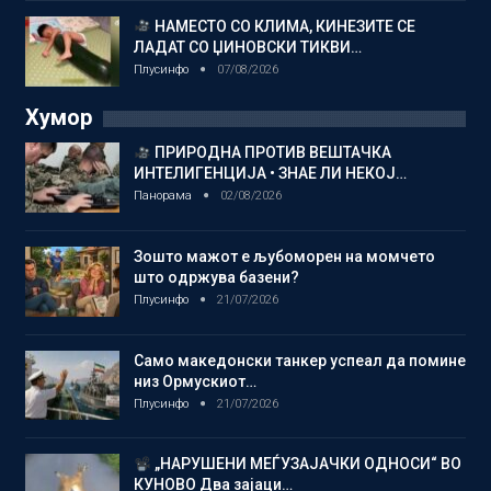
НАМЕСТО СО КЛИМА, КИНЕЗИТЕ СЕ
ЛАДАТ СО ЏИНОВСКИ ТИКВИ…
Плусинфо
07/08/2026
Хумор
ПРИРОДНА ПРОТИВ ВЕШТАЧКА
ИНТЕЛИГЕНЦИЈА • ЗНАЕ ЛИ НЕКОЈ…
Панорама
02/08/2026
Зошто мажот е љубоморен на момчето
што одржува базени?
Плусинфо
21/07/2026
Само македонски танкер успеал да помине
низ Ормускиот…
Плусинфо
21/07/2026
„НАРУШЕНИ МЕЃУЗАЈАЧКИ ОДНОСИ“ ВО
КУНОВО Два зајаци…