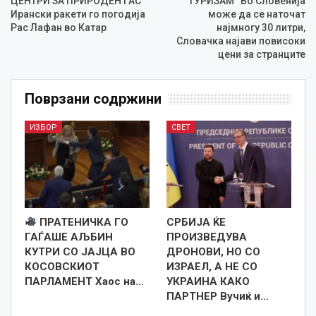
ЦЕНТРИ ЗА ПРИРОДЕН ГАС
ТУРИЗАМ“ Во Словенија
Ирански ракети го погодија
може да се наточат
Рас Лафан во Катар
најмногу 30 литри,
Словачка најави повисоки
цени за странците
Поврзани содржини
ИЗБОР
СВЕТ
ПРАТЕНИЧКА ГО
СРБИЈА ЌЕ
ГАЃАШЕ АЉБИН
ПРОИЗВЕДУВА
КУТРИ СО ЈАЈЦА ВО
ДРОНОВИ, НО СО
КОСОВСКИОТ
ИЗРАЕЛ, А НЕ СО
ПАРЛАМЕНТ Хаос на…
УКРАИНА КАКО
ПАРТНЕР Вучиќ и…