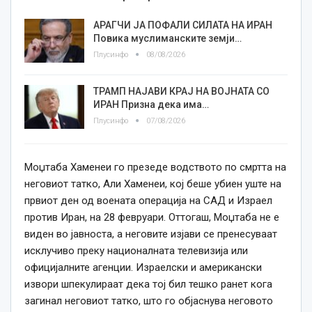
АРАГЧИ ЈА ПОФАЛИ СИЛАТА НА ИРАН
Повика муслиманските земји…
Плусинфо
08/08/2026
ТРАМП НАЈАВИ КРАЈ НА ВОЈНАТА СО
ИРАН Призна дека има…
Плусинфо
07/08/2026
Моџтаба Хаменеи го презеде водството по смртта на
неговиот татко, Али Хаменеи, кој беше убиен уште на
првиот ден од воената операција на САД и Израел
против Иран, на 28 февруари. Оттогаш, Моџтаба не е
виден во јавноста, а неговите изјави се пренесуваат
исклучиво преку националната телевизија или
официјалните агенции. Израелски и американски
извори шпекулираат дека тој бил тешко ранет кога
загинал неговиот татко, што го објаснува неговото