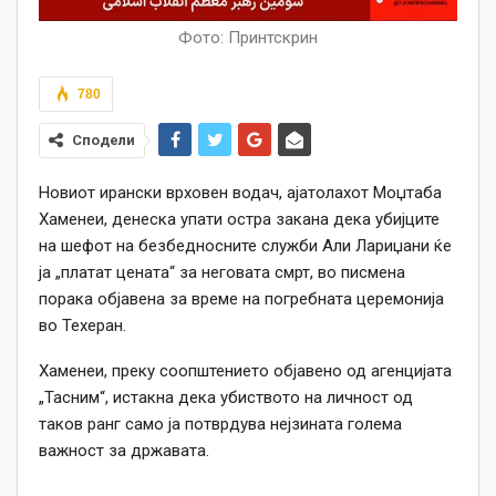
Фото: Принтскрин
780
Сподели
Новиот ирански врховен водач, ајатолахот Моџтаба
Хаменеи, денеска упати остра закана дека убијците
на шефот на безбедносните служби Али Лариџани ќе
ја „платат цената“ за неговата смрт, во писмена
порака објавена за време на погребната церемонија
во Техеран.
Хаменеи, преку соопштението објавено од агенцијата
„Тасним“, истакна дека убиството на личност од
таков ранг само ја потврдува нејзината голема
важност за државата.