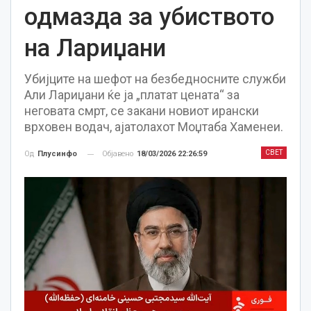
одмазда за убиството
на Лариџани
Убијците на шефот на безбедносните служби
Али Лариџани ќе ја „платат цената“ за
неговата смрт, се закани новиот ирански
врховен водач, ајатолахот Моџтаба Хаменеи.
СВЕТ
Објавено
18/03/2026 22:26:59
Од
Плусинфо