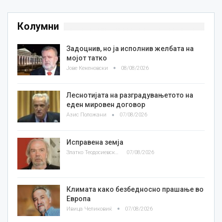
Колумни
Задоцнив, но ја исполнив желбата на
мојот татко
Јове Кекеновски
08/08/2026
Леснотијата на разградувањетото на
еден мировен договор
Азис Положани
07/08/2026
Исправена земја
Златко Теодосиевски
07/08/2026
Климата како безбедносно прашање во
Европа
Ивица Челиковиќ
07/08/2026