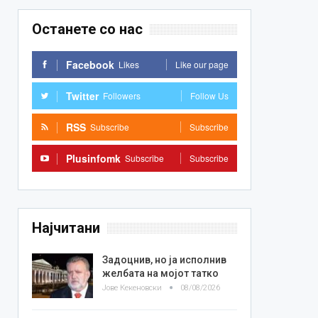
Останете со нас
Facebook
Likes
Like our page
Twitter
Followers
Follow Us
RSS
Subscribe
Subscribe
Plusinfomk
Subscribe
Subscribe
Најчитани
Задоцнив, но ја исполнив
желбата на мојот татко
Јове Кекеновски
08/08/2026