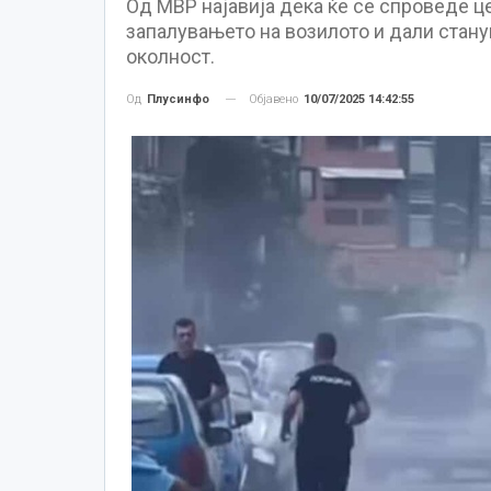
Од МВР најавија дека ќе се спроведе це
запалувањето на возилото и дали станув
околност.
Објавено
10/07/2025 14:42:55
Од
Плусинфо