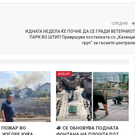
СЛЕДНО
и
ИДНАТА НЕДЕЛА ЌЕ ПОЧНЕ ДА СЕ ГРАДИ ВЕТЕРНИОТ
ПАРК ВО ШТИП Привршува постапката со „Казанџи
груп“ за гасните централи
ИЗБОР
 ПОЖАР ВО
СЕ ОБНОВУВА ПОДНАТА
 ИЗГОРЕ КУЌА
ФОНТАНА НА ПЛОШТАДОТ