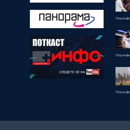
Плусинф
Плусинф
Плусинф