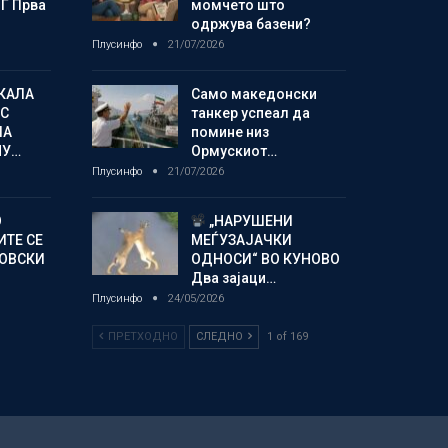
Г Прва
момчето што
одржува базени?
Плусинфо
21/07/2026
КАЛА
Само македонски
С
танкер успеал да
ЛА
помине низ
МУ…
Ормускиот…
Плусинфо
21/07/2026
О
„НАРУШЕНИ
ИТЕ СЕ
МЕЃУЗАЈАЧКИ
НОВСКИ
ОДНОСИ“ ВО КУНОВО
Два зајаци…
Плусинфо
24/05/2026
ПРЕТХОДНО
СЛЕДНО
1 of 169