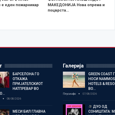
 е еден пожарникар
МАКЕДОНИЈА Нова опрема и
поцврста…
т
Галерија
БАРСЕЛОНА ГО
GREEN COAST 
ОТКАЖА
НОСИ NAMMOS
ПРИЈАТЕЛСКИОТ
HOTELS & RES
НАТПРЕВАР ВО
ВО…
О…
Плусинфо
07/08/2026
о
08/08/2026
ДУО ОД
МЕСИ БИЛ ГЛАВНА
СОНИШТАТА: 