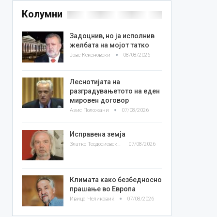
Колумни
Задоцнив, но ја исполнив
желбата на мојот татко
Јове Кекеновски
08/08/2026
Леснотијата на
разградувањетото на еден
мировен договор
Азис Положани
07/08/2026
Исправена земја
Златко Теодосиевски
07/08/2026
Климата како безбедносно
прашање во Европа
Ивица Челиковиќ
07/08/2026