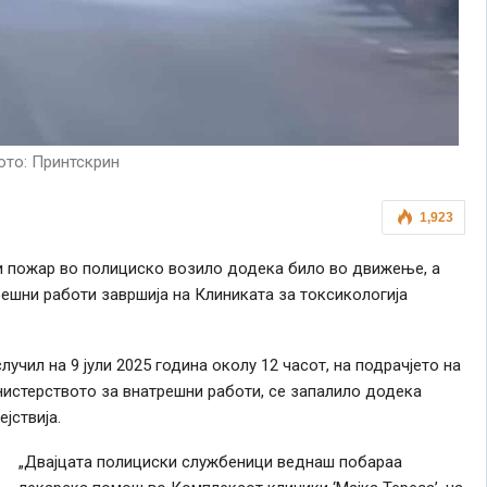
то: Принтскрин
1,923
би пожар во полициско возило додека било во движење, а
ешни работи завршија на Клиниката за токсикологија
чил на 9 јули 2025 година околу 12 часот, на подрачјето на
нистерството за внатрешни работи, се запалило додека
јствија.
„Двајцата полициски службеници веднаш побараа