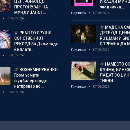
ЦЕЛ, РОНАЛДО
И КАЈЛИ МИНО
ПРОГОНУВАН НА
заедничка…
МУНДИЈАЛОТ…
Плусинфо
07/08/2026
о
07/08/2026
МАДОНА СА
РЕАЛ ГО СРУШИ
ДЕТЕ ОД ДЕНИ
СОПСТВЕНИОТ
РОДМАН И БИ
РЕКОРД За Диоманде
СПРЕМНА ДА 
ќе плати…
Плусинфо
07/08/2026
о
06/08/2026
НАМЕСТО С
ВОЗНЕМИРУВАЧКО
КЛИМА, КИНЕЗ
Гром усмрти
ЛАДАТ СО ЏИ
фудбалер среде
ТИКВИ…
натпревар во…
Плусинфо
07/08/2026
о
06/08/2026