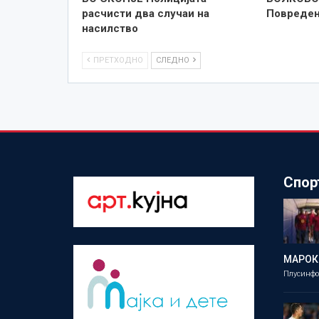
расчисти два случаи на
Повреден
насилство
ПРЕТХОДНО
СЛЕДНО
Спор
МАРОК
Плусинф