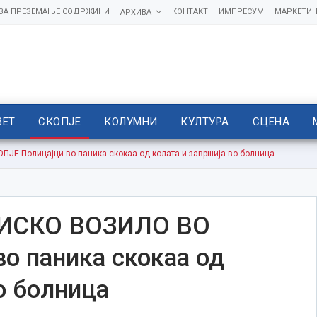
 ЗА ПРЕЗЕМАЊЕ СОДРЖИНИ
КОНТАКТ
ИМПРЕСУМ
МАРКЕТИН
АРХИВА
ВЕТ
СКОПЈЕ
КОЛУМНИ
КУЛТУРА
СЦЕНА
 Полицајци во паника скокаа од колата и завршија во болница
ИСКО ВОЗИЛО ВО
о паника скокаа од
о болница