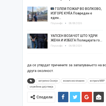
ГОЛЕМ ПОЖАР ВО ВОЛКОВО,
ИЗГОРЕ КУЌА Повреден е
еден…
Плусинфо
08/08/2026
УАПСЕН ВОЗАЧОТ ШТО УДРИ
ЖЕНА И ИЗБЕГА Полицијата го…
Плусинфо
06/08/2026
да се утврдат причините за запалувањето на во
друга околност.
актуелно Скопје
возило во пламен
истрага МВР
службени дејствија
Сподели