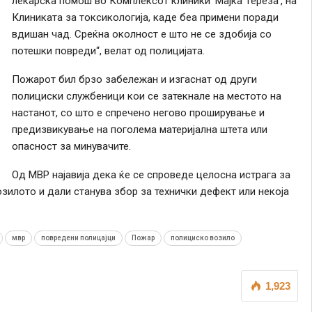
лекарска помош во Комплексот клиники ‘Мајка Тереза’, на
Клиниката за токсикологија, каде беа примени поради
вдишан чад. Среќна околност е што не се здобија со
потешки повреди“, велат од полицијата.
Пожарот бил брзо забележан и изгаснат од други
полициски службеници кои се затекнале на местото на
настанот, со што е спречено негово проширување и
предизвикување на поголема материјална штета или
опасност за минувачите.
Од МВР најавија дека ќе се спроведе целосна истрага за
зилото и дали станува збор за технички дефект или некоја
мвр
повредени полицајци
Пожар
полициско возило
1,923