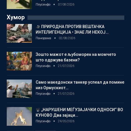
Плусинфо
07/08/2026
Хумор
ПРИРОДНА ПРОТИВ ВЕШТАЧКА
ИНТЕЛИГЕНЦИЈА • ЗНАЕ ЛИ НЕКОЈ…
Панорама
02/08/2026
Зошто мажот е љубоморен на момчето
што одржува базени?
Плусинфо
21/07/2026
Само македонски танкер успеал да помине
низ Ормускиот…
Плусинфо
21/07/2026
„НАРУШЕНИ МЕЃУЗАЈАЧКИ ОДНОСИ“ ВО
КУНОВО Два зајаци…
Плусинфо
24/05/2026