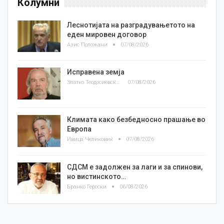
Колумни
Леснотијата на разградувањетото на
еден мировен договор
Азис Положани
07/08/2026
Исправена земја
Златко Теодосиевски
07/08/2026
Климата како безбедносно прашање во
Европа
Ивица Челиковиќ
07/08/2026
СДСМ е задолжен за лаги и за спинови,
но вистинското…
Бранко Героски
06/08/2026