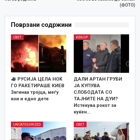
(ФОТО)
Поврзани содржини
СВЕТ
ИЗБОР
РУСИЈА ЦЕЛА НОЌ
ДАЛИ АРТАН ГРУБИ
ГО РАКЕТИРАШЕ КИЕВ
ЈА КУПУВА
Загинаа тројца, меѓу
СЛОБОДАТА СО
кои и едно дете
ТАЈНИТЕ НА ДУИ?
Истекува рокот за
куќен…
UNCATEGORIZED
СВЕТ