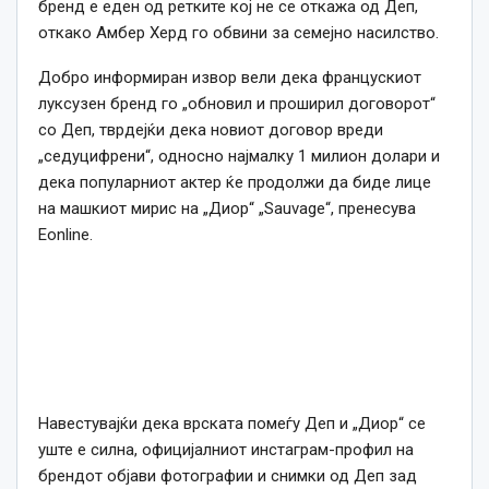
бренд е еден од ретките кој не се откажа од Деп,
откако Амбер Херд го обвини за семејно насилство.
Добро информиран извор вели дека францускиот
луксузен бренд го „обновил и проширил договорот“
со Деп, тврдејќи дека новиот договор вреди
„седуцифрени“, односно најмалку 1 милион долари и
дека популарниот актер ќе продолжи да биде лице
на машкиот мирис на „Диор“ „Sauvage“, пренесува
Eonline.
Навестувајќи дека врската помеѓу Деп и „Диор“ се
уште е силна, официјалниот инстаграм-профил на
брендот објави фотографии и снимки од Деп зад