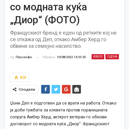
со модната куќа
„Диор“ (ФОТО)
Францускиот бренд е еден од ретките кој не
се откажа од Деп, откако Амбер Херд го
обвини за семејно насилство.
ИЗБОР
СЦЕНА
Објавено
10/08/2022 14:33:25
Од
Плусинфо
816
Сподели
Џони Деп е подготвен да се врати на работа. Откако
ја доби тужбата за клевета против поранешната
сопруга Амбер Херд, актерот ветеран го обнови
договорот со модната куќа „Диор“. Францускиот