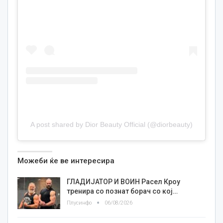
A post shared by Dior Beauty Official (@diorbeauty)
Можеби ќе ве интересира
ГЛАДИЈАТОР И ВОИН Расел Кроу
тренира со познат борач со кој…
Плусинфо
06/08/2026