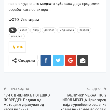
па не е чудно што модната куќа сака да ја продолжи
соработката со актерот.
ФОТО: Инстаграм
актер
диор
договор
модна куќа
парфем
џони деп
816
Сподели
ПРЕТХОДНО
СЛЕДНО
17-ГОДИШНИК Е ПОТЕШКО
ТАБЛИЧКИ ЧЕКААТ ПО 2
ПОВРЕДЕН Паднал од
ИПОЛ МЕСЕЦА Црногорец
мотоцикл управуван од
најде урнебесно решение
негов роднина
кое ќе ве насмее до солзи!