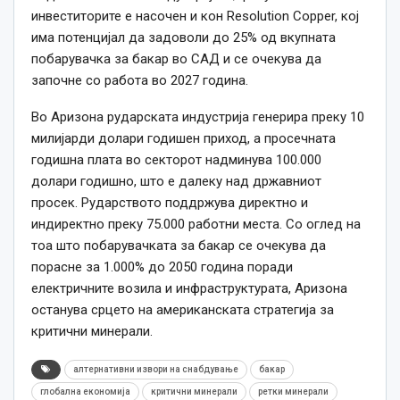
инвеститорите е насочен и кон Resolution Copper, кој
има потенцијал да задоволи до 25% од вкупната
побарувачка за бакар во САД и се очекува да
започне со работа во 2027 година.
Во Аризона рударската индустрија генерира преку 10
милијарди долари годишен приход, а просечната
годишна плата во секторот надминува 100.000
долари годишно, што е далеку над државниот
просек. Рударството поддржува директно и
индиректно преку 75.000 работни места. Со оглед на
тоа што побарувачката за бакар се очекува да
порасне за 1.000% до 2050 година поради
електричните возила и инфраструктурата, Аризона
останува срцето на американската стратегија за
критични минерали.
алтернативни извори на снабдување
бакар
глобална економија
критични минерали
ретки минерали