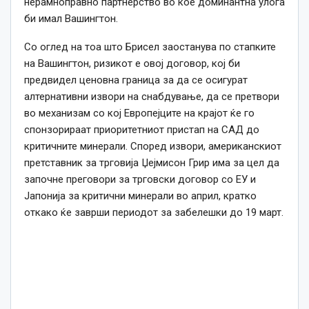
нерамноправно партнерство во кое доминантна улога
би имал Вашингтон.
Со оглед на тоа што Брисел заостанува по стапките
на Вашингтон, ризикот е овој договор, кој би
предвидел ценовна граница за да се осигурат
алтернативни извори на снабдување, да се претвори
во механизам со кој Европејците на крајот ќе го
спонзорираат приоритетниот пристап на САД до
критичните минерали. Според извори, американскиот
претставник за трговија Џејмисон Грир има за цел да
започне преговори за трговски договор со ЕУ и
Јапонија за критични минерали во април, кратко
откако ќе заврши периодот за забелешки до 19 март.