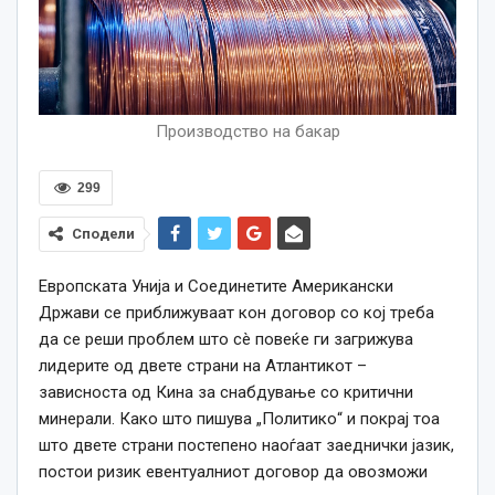
Производство на бакар
299
Сподели
Европската Унија и Соединетите Американски
Држави се приближуваат кон договор со кој треба
да се реши проблем што сè повеќе ги загрижува
лидерите од двете страни на Атлантикот –
зависноста од Кина за снабдување со критични
минерали. Како што пишува „Политико“ и покрај тоа
што двете страни постепено наоѓаат заеднички јазик,
постои ризик евентуалниот договор да овозможи