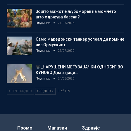
Зошто мажот е љубоморен на момчето
што одржува базени?
Плусинфо
21/07/2026
Само македонски танкер успеал да помине
низ Ормускиот…
Плусинфо
21/07/2026
„НАРУШЕНИ МЕЃУЗАЈАЧКИ ОДНОСИ“ ВО
КУНОВО Два зајаци…
Плусинфо
24/05/2026
ПРЕТХОДНО
СЛЕДНО
1 of 169
Промо
Магазин
Здравје