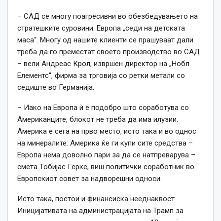
– САД се многу поагресивни во обезбедувањето на
стратешките суровини. Европа „седи на детската
маса“. Многу од нашите клиенти се прашуваат дали
треба да го преместат своето производство во САД
– вели Андреас Крол, извршен директор на „Нобл
Елементс“, фирма за трговија со ретки метали со
седиште во Германија.
– Иако на Европа ѝ е подобро што соработува со
Американците, блокот не треба да има илузии.
Америка е сега на прво место, исто така и во однос
на минералите. Америка ќе ги купи сите средства –
Европа нема доволно пари за да се натпреварува –
смета Тобијас Герке, виш политички соработник во
Европскиот совет за надворешни односи.
Исто така, постои и финансиска нееднаквост.
Иницијативата на администрацијата на Трамп за