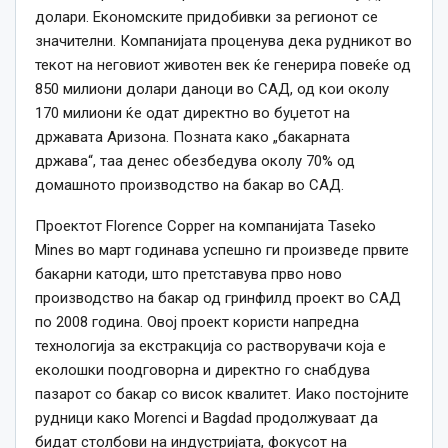
долари. Економските придобивки за регионот се
значителни. Компанијата проценува дека рудникот во
текот на неговиот животен век ќе генерира повеќе од
850 милиони долари даноци во САД, од кои околу
170 милиони ќе одат директно во буџетот на
државата Аризона. Позната како „бакарната
држава“, таа денес обезбедува околу 70% од
домашното производство на бакар во САД.
Проектот Florence Copper на компанијата Taseko
Mines во март годинава успешно ги произведе првите
бакарни катоди, што претставува прво ново
производство на бакар од гринфилд проект во САД
по 2008 година. Овој проект користи напредна
технологија за екстракција со растворувачи која е
еколошки поодговорна и директно го снабдува
пазарот со бакар со висок квалитет. Иако постојните
рудници како Morenci и Bagdad продолжуваат да
бидат столбови на индустријата, фокусот на