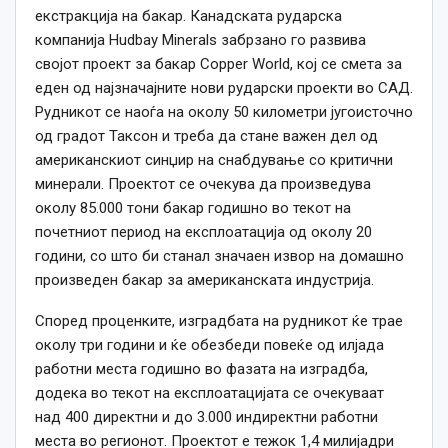
екстракција на бакар. Канадската рударска
компанија Hudbay Minerals забрзано го развива
својот проект за бакар Copper World, кој се смета за
еден од најзначајните нови рударски проекти во САД.
Рудникот се наоѓа на околу 50 километри југоисточно
од градот Таксон и треба да стане важен дел од
американскиот синџир на снабдување со критични
минерали. Проектот се очекува да произведува
околу 85.000 тони бакар годишно во текот на
почетниот период на експлоатација од околу 20
години, со што би станал значаен извор на домашно
произведен бакар за американската индустрија.
Според проценките, изградбата на рудникот ќе трае
околу три години и ќе обезбеди повеќе од илјада
работни места годишно во фазата на изградба,
додека во текот на експлоатацијата се очекуваат
над 400 директни и до 3.000 индиректни работни
места во регионот. Проектот е тежок 1,4 милијадри