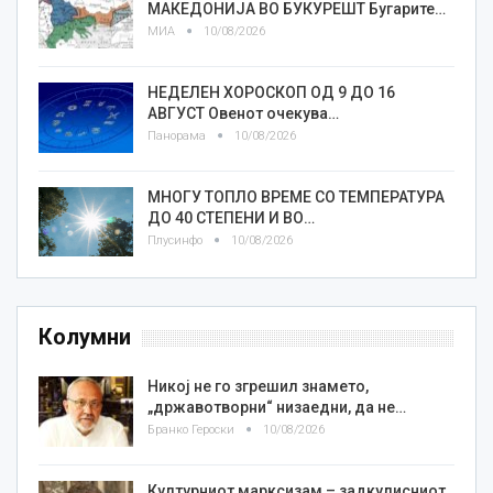
МАКЕДОНИЈА ВО БУКУРЕШТ Бугарите…
МИА
10/08/2026
НЕДЕЛЕН ХОРОСКОП ОД 9 ДО 16
АВГУСТ Овенот очекува…
Панорама
10/08/2026
МНОГУ ТОПЛО ВРЕМЕ СО ТЕМПЕРАТУРА
ДО 40 СТЕПЕНИ И ВО…
Плусинфо
10/08/2026
Колумни
Никој не го згрешил знамето,
„државотворни“ низаедни, да не…
Бранко Героски
10/08/2026
Културниот марксизам – задкулисниот