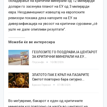
складирање на критични минерали од 12 милијарди
долари го засенува планот на ЕУ од 3 милијарди
евра. Неодамнешниот извештај на европските
ревизори покажа дека напорите на ЕУ за
диверзификација на увозот на критични суровини „сè
уште не дале опипливи резултати“.
Можеби ќе ве интересира
ГЕОЛОЗИТЕ ГО ПОЗДРАВИЈА ЦЕНТАРОТ
ЗА КРИТИЧНИ МИНЕРАЛИ НА ЕУ…
Плусинфо
10/08/2026
ЗЛАТОТО ПАК Е КРАЛ НА ПАЗАРИТЕ
Светот повторно бара сигурно…
Бранко Героски
07/08/2026
Во меѓувреме, бакарот е еден од критичните
минерали кој повторно се наоѓа во центарот на