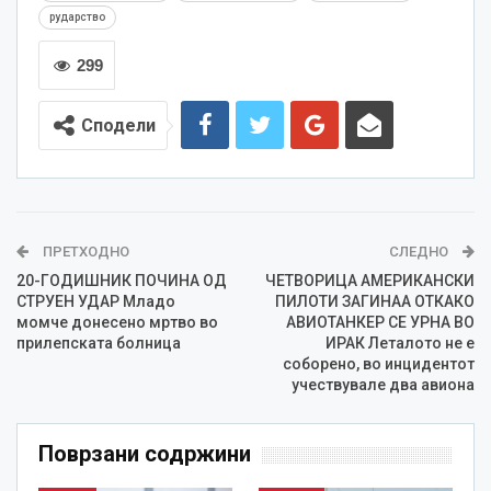
рударство
299
Сподели
ПРЕТХОДНО
СЛЕДНО
20-ГОДИШНИК ПОЧИНА ОД
ЧЕТВОРИЦА АМЕРИКАНСКИ
СТРУЕН УДАР Младо
ПИЛОТИ ЗАГИНАА ОТКАКО
момче донесено мртво во
АВИОТАНКЕР СЕ УРНА ВО
прилепската болница
ИРАК Леталото не е
соборено, во инцидентот
учествувале два авиона
Поврзани содржини