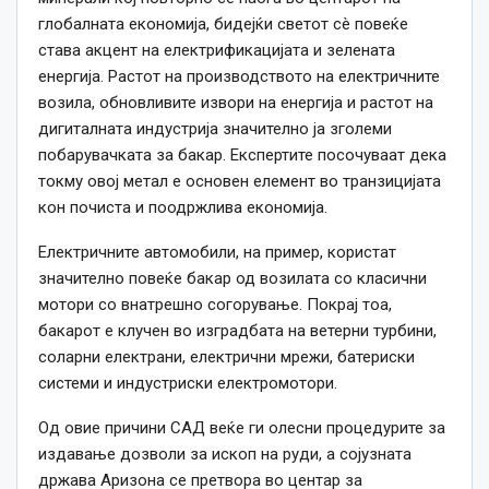
глобалната економија, бидејќи светот сè повеќе
става акцент на електрификацијата и зелената
енергија. Растот на производството на електричните
возила, обновливите извори на енергија и растот на
дигиталната индустрија значително ја зголеми
побарувачката за бакар. Експертите посочуваат дека
токму овој метал е основен елемент во транзицијата
кон почиста и поодржлива економија.
Електричните автомобили, на пример, користат
значително повеќе бакар од возилата со класични
мотори со внатрешно согорување. Покрај тоа,
бакарот е клучен во изградбата на ветерни турбини,
соларни електрани, електрични мрежи, батериски
системи и индустриски електромотори.
Од овие причини САД веќе ги олесни процедурите за
издавање дозволи за ископ на руди, а сојузната
држава Аризона се претвора во центар за