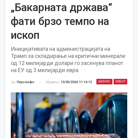
„Бакарната држава“
фати брзо темпо на
ископ
Иницијативата на администрацијата на
Трамп за складирање на критични минерали
од 12 милијарди долари го засенува планот
на ЕУ од 3 милијарди евра.
БИЗНИС
ИЗБОР
Објавено
13/03/2026 11:14:12
Од
Плусинфо