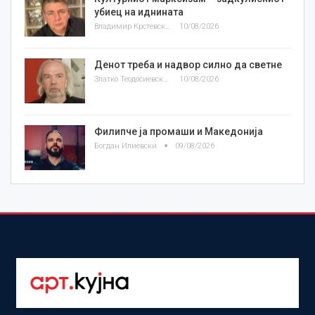
убиец на иднината
Владимир Крстевски
10/08/2026
Денот треба и надвор силно да светне
Златко Теодосиевски
10/08/2026
Филипче ја промаши и Македонија
Богдан Илиевски
09/08/2026