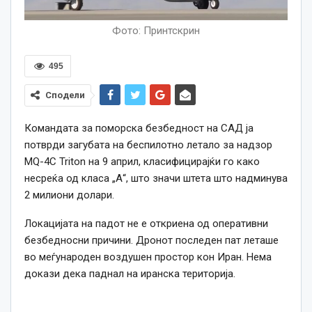
Фото: Принтскрин
495
Сподели
Командата за поморска безбедност на САД ја
потврди загубата на беспилотно летало за надзор
MQ-4C Triton на 9 април, класифицирајќи го како
несреќа од класа „А“, што значи штета што надминува
2 милиони долари.
Локацијата на падот не е откриена од оперативни
безбедносни причини. Дронот последен пат леташе
во меѓународен воздушен простор кон Иран. Нема
докази дека паднал на иранска територија.