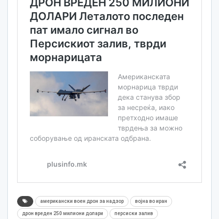
американски воен дрон за надзор
војна во иран
дрон вреден 250 милиони долари
персиски залив