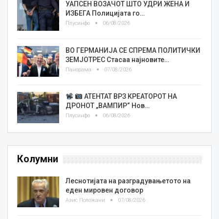
УАПСЕН ВОЗАЧОТ ШТО УДРИ ЖЕНА И
ИЗБЕГА Полицијата го…
Плусинфо
06/08/2026
ВО ГЕРМАНИЈА СЕ СПРЕМА ПОЛИТИЧКИ
ЗЕМЈОТРЕС Стасаа најновите…
Панорама
07/08/2026
АТЕНТАТ ВРЗ КРЕАТОРОТ НА
ДРОНОТ „ВАМПИР“ Нов…
Плусинфо
06/08/2026
Колумни
Леснотијата на разградувањетото на
еден мировен договор
Азис Положани
07/08/2026