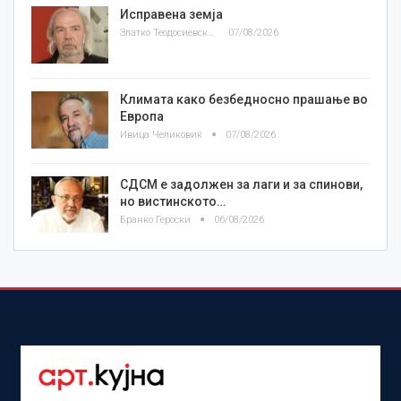
Исправена земја
Златко Теодосиевски
07/08/2026
Климата како безбедносно прашање во
Европа
Ивица Челиковиќ
07/08/2026
СДСМ е задолжен за лаги и за спинови,
но вистинското…
Бранко Героски
06/08/2026