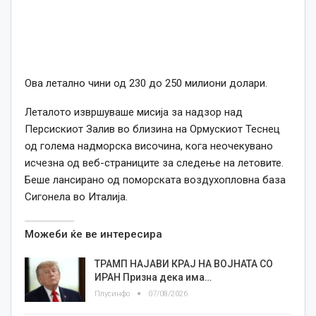
Ова летално чини од 230 до 250 милиони долари.
Леталото извршуваше мисија за надзор над
Персискиот Залив во близина на Ормускиот Теснец
од голема надморска височина, кога неочекувано
исчезна од веб-страниците за следење на летовите.
Беше лансирано од поморската воздухопловна база
Сигонела во Италија.
Можеби ќе ве интересира
ТРАМП НАЈАВИ КРАЈ НА ВОЈНАТА СО
ИРАН Призна дека има…
Плусинфо
07/08/2026