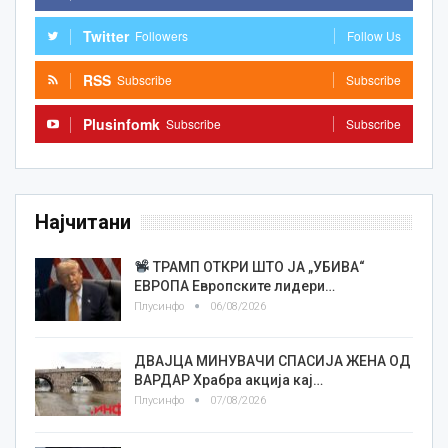
Twitter
Followers
Follow Us
RSS
Subscribe
Subscribe
Plusinfomk
Subscribe
Subscribe
Најчитани
ТРАМП ОТКРИ ШТО ЈА „УБИВА“
ЕВРОПА Европските лидери…
Плусинфо
06/08/2026
ДВАЈЦА МИНУВАЧИ СПАСИЈА ЖЕНА ОД
ВАРДАР Храбра акција кај…
Плусинфо
07/08/2026