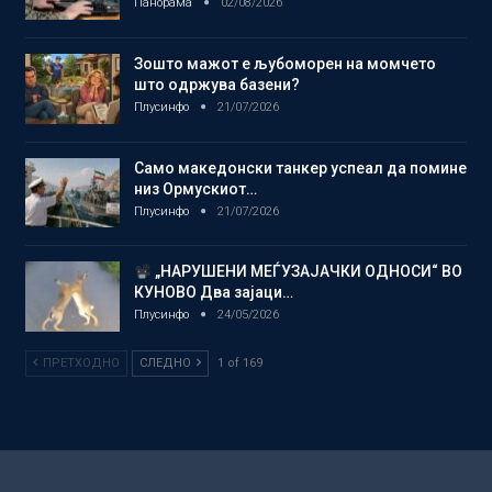
Панорама
02/08/2026
Зошто мажот е љубоморен на момчето
што одржува базени?
Плусинфо
21/07/2026
Само македонски танкер успеал да помине
низ Ормускиот…
Плусинфо
21/07/2026
„НАРУШЕНИ МЕЃУЗАЈАЧКИ ОДНОСИ“ ВО
КУНОВО Два зајаци…
Плусинфо
24/05/2026
ПРЕТХОДНО
СЛЕДНО
1 of 169