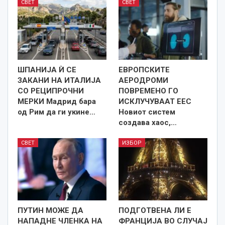
СВЕТ
СВЕТ
ШПАНИЈА Ѝ СЕ
ЕВРОПСКИТЕ
ЗАКАНИ НА ИТАЛИЈА
АЕРОДРОМИ
СО РЕЦИПРОЧНИ
ПОВРЕМЕНО ГО
МЕРКИ Мадрид бара
ИСКЛУЧУВААТ ЕЕС
од Рим да ги укине…
Новиот систем
создава хаос,…
СВЕТ
ИЗБОР
ПУТИН МОЖЕ ДА
ПОДГОТВЕНА ЛИ Е
НАПАДНЕ ЧЛЕНКА НА
ФРАНЦИЈА ВО СЛУЧАЈ