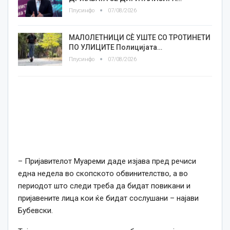
Плусинфо
07/08/2026
МАЛОЛЕТНИЦИ СÈ УШТЕ СО ТРОТИНЕТИ
ПО УЛИЦИТЕ Полицијата…
Плусинфо
07/08/2026
– Пријавителот Муареми даде изјава пред речиси
една недела во скопското обвинителство, а во
периодот што следи треба да бидат повикани и
пријавените лица кои ќе бидат сослушани – најави
Бубевски.