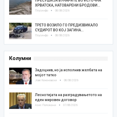
ПРЕСУШИЈА БУНАРИТЕ ВО ИСТОЧНА
ХРВАТСКА, НАТОВАРЕНИ БРОДОВИ…
Плусинфо
08/08/2026
ТРЕТО ВОЗИЛО ГО ПРЕДИЗВИКАЛО
СУДИРОТ ВО КОЈ ЗАГИНА…
Плусинфо
08/08/2026
Колумни
Задоцнив, но ја исполнив желбата на
мојот татко
Јове Кекеновски
08/08/2026
Леснотијата на разградувањетото на
еден мировен договор
Азис Положани
07/08/2026