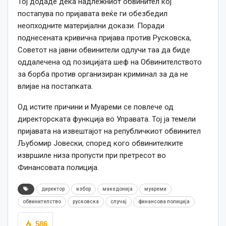
Тој додаде дека надлежниот обвинител кој
постапува по пријавата веќе ги обезбедил
неопходните материјални докази. Поради
поднесената кривична пријава против Русковска,
Советот на јавни обвинители одлучи таа да биде
оддалечена од позицијата шеф на Обвинителството
за борба против организиран криминал за да не
влијае на постапката.
Од истите причини и Муареми се повлече од
директорската функција во Управата. Тој ја темели
пријавата на извештајот на републичкиот обвинител
Љубомир Јовески, според кого обвинителките
извршиле низа пропусти при претресот во
Финансовата полиција.
директор
избор
македонија
муареми
обвинителство
русковска
случај
финансова полиција
586