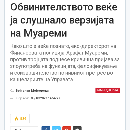
Обвинителството веќе
ја слушнало верзијата
на Муареми
Како што е веќе познато, екс-директорот на
Финансовата полиција, Арафат Муареми,
против тројцата поднесе кривична пријава за
злоупотреба на функцијата, фалсификување
и соизвршителство по нивниот претрес во
канцелариите на Управата.
МАКЕДОНИЈА
Од
Војислав Мојсовски
Објавено
05/10/2022 14:56:22
586