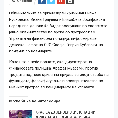
Сподели
Обвинителките за организиран криминал Вилма
Русковска, Ивана Трајчева и Елизабета Јосифовска
наредниве денови ќе бидат сослушани во скопското
јавно обвинителство во врска со претресот во
Управата на финансова полиција, информираше
денеска шефот на ОЈО Скопје, Гаврил Бубевски, на
брифинг со новинарите.
Како што е веќе познато, екс-директорот на
Финансовата полиција, Арафат Муареми, против
тројцата поднесе кривична пријава за злоупотреба на
функцијата, фалсификување и соизвршителство по
нивниот претрес во канцелариите на Управата.
Можеби ќе ве интересира
КРАЈ ЗА 20 СЕРВЕРСКИ ЛОКАЦИИ,
ДРЖАВАТА СЕ ДИГИТАЛИЗИРА…