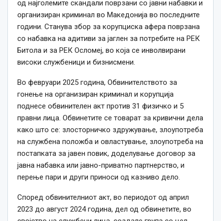
од најголемите скандали поврзани со јавни набавки и
организиран криминал во Македонија во последните
години.
Станува збор за корупциска афера поврзана
со набавка на адитиви за јаглен за потребите на РЕК
Битола и за РЕК Осломеј, во која се инволвирани
високи службеници и бизнисмени.
Во февруари 2025 година, Обвинителството за
гонење на организиран криминал и корупција
поднесе обвинителен акт против 31 физичко и 5
правни лица.
Обвинетите се товарат за кривични дела
како што се: злосторничко здружување, злоупотреба
на службена положба и овластување, злоупотреба на
постапката за јавен повик, доделување договор за
јавна набавка или јавно-приватно партнерство, и
перење пари и други приноси од казниво дело.
​
Според обвинителниот акт, во периодот од април
2023 до август 2024 година, дел од обвинетите, во