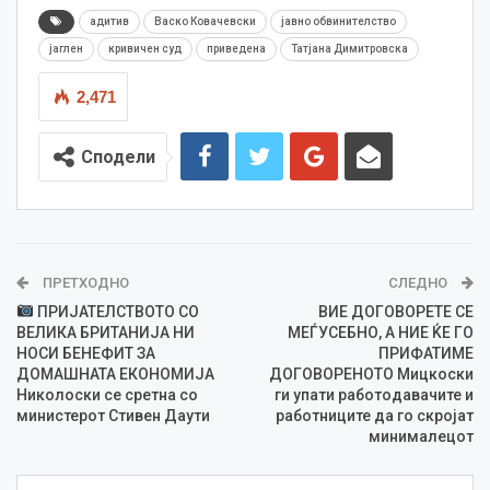
адитив
Васко Ковачевски
јавно обвинителство
јаглен
кривичен суд
приведена
Татјана Димитровска
2,471
Сподели
ПРЕТХОДНО
СЛЕДНО
ПРИЈАТЕЛСТВОТО СО
ВИЕ ДОГОВОРЕТЕ СЕ
ВЕЛИКА БРИТАНИЈА НИ
МЕЃУСЕБНО, А НИЕ ЌЕ ГО
НОСИ БЕНЕФИТ ЗА
ПРИФАТИМЕ
ДОМАШНАТА ЕКОНОМИЈА
ДОГОВОРЕНОТО Мицкоски
Николоски се сретна со
ги упати работодавачите и
министерот Стивен Даути
работниците да го скројат
минималецот