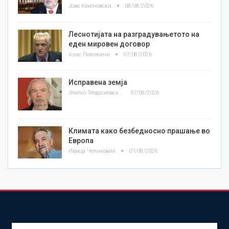
Јове Кекеновски
08/08/2026
Леснотијата на разградувањетото на
еден мировен договор
Азис Положани
07/08/2026
Исправена земја
Златко Теодосиевски
07/08/2026
Климата како безбедносно прашање во
Европа
Ивица Челиковиќ
07/08/2026