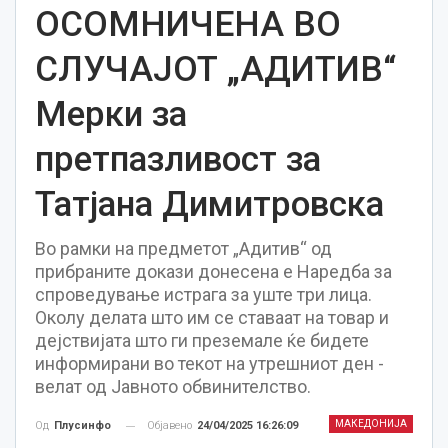
ОСОМНИЧЕНА ВО
СЛУЧАЈОТ „АДИТИВ“
Мерки за
претпазливост за
Татјана Димитровска
Во рамки на предметот „Адитив“ од
прибраните докази донесена е Наредба за
спроведување истрага за уште три лица.
Околу делата што им се ставаат на товар и
дејствијата што ги преземале ќе бидете
информирани во текот на утрешниот ден -
велат од Јавното обвинителство.
МАКЕДОНИЈА
Објавено
24/04/2025 16:26:09
Од
Плусинфо