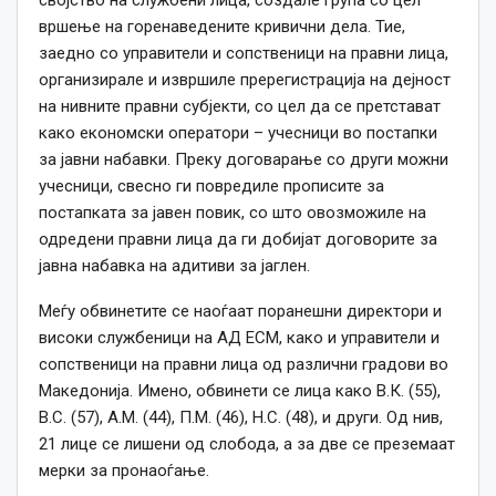
својство на службени лица, создале група со цел
вршење на горенаведените кривични дела.
Тие,
заедно со управители и сопственици на правни лица,
организирале и извршиле пререгистрација на дејност
на нивните правни субјекти, со цел да се претстават
како економски оператори – учесници во постапки
за јавни набавки.
Преку договарање со други можни
учесници, свесно ги повредиле прописите за
постапката за јавен повик, со што овозможиле на
одредени правни лица да ги добијат договорите за
јавна набавка на адитиви за јаглен.
Меѓу обвинетите се наоѓаат поранешни директори и
високи службеници на АД ЕСМ, како и управители и
сопственици на правни лица од различни градови во
Македонија.
Имено, обвинети се лица како В.К. (55),
В.С. (57), А.М. (44), П.М. (46), Н.С. (48), и други.
Од нив,
21 лице се лишени од слобода, а за две се преземаат
мерки за пронаоѓање.