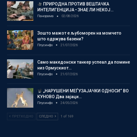
ПРИРОДНА ПРОТИВ ВЕШТАЧКА
ИНТЕЛИГЕНЦИЈА • ЗНАЕ ЛИ НЕКОЈ…
Панорама
02/08/2026
Зошто мажот е љубоморен на момчето
што одржува базени?
Плусинфо
21/07/2026
Само македонски танкер успеал да помине
низ Ормускиот…
Плусинфо
21/07/2026
„НАРУШЕНИ МЕЃУЗАЈАЧКИ ОДНОСИ“ ВО
КУНОВО Два зајаци…
Плусинфо
24/05/2026
ПРЕТХОДНО
СЛЕДНО
1 of 169