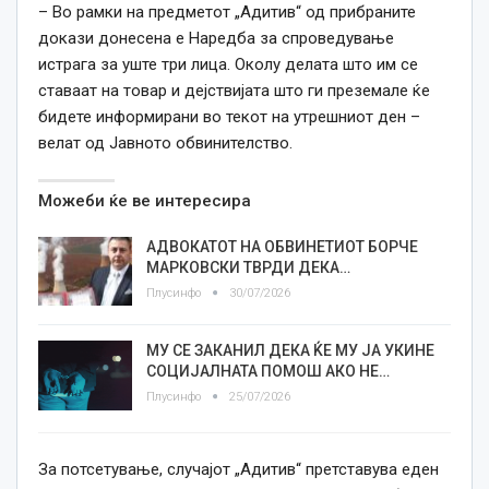
– Во рамки на предметот „Адитив“ од прибраните
докази донесена е Наредба за спроведување
истрага за уште три лица. Околу делата што им се
ставаат на товар и дејствијата што ги преземале ќе
бидете информирани во текот на утрешниот ден –
велат од Јавното обвинителство.
Можеби ќе ве интересира
АДВОКАТОТ НА ОБВИНЕТИОТ БОРЧЕ
МАРКОВСКИ ТВРДИ ДЕКА…
Плусинфо
30/07/2026
МУ СЕ ЗАКАНИЛ ДЕКА ЌЕ МУ ЈА УКИНЕ
СОЦИЈАЛНАТА ПОМОШ АКО НЕ…
Плусинфо
25/07/2026
За потсетување,
случајот „Адитив“ претставува еден