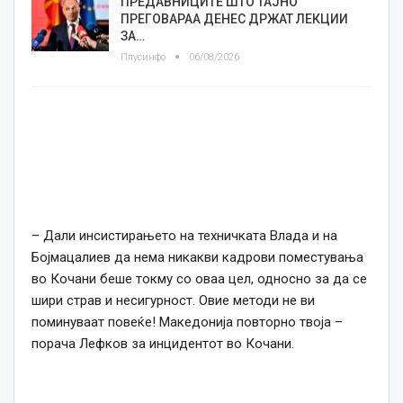
ПРЕДАВНИЦИТЕ ШТО ТАЈНО
ПРЕГОВАРАА ДЕНЕС ДРЖАТ ЛЕКЦИИ
ЗА…
Плусинфо
06/08/2026
– Дали инсистирањето на техничката Влада и на
Бојмацалиев да нема никакви кадрови поместувања
во Кочани беше токму со оваа цел, односно за да се
шири страв и несигурност. Овие методи не ви
поминуваат повеќе! Македонија повторно твоја –
порача Лефков за инцидентот во Кочани.