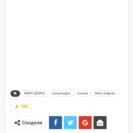
ВМРО-ДПМНЕ
канцеларија
кочани
Миле Лефков
755
Сподели