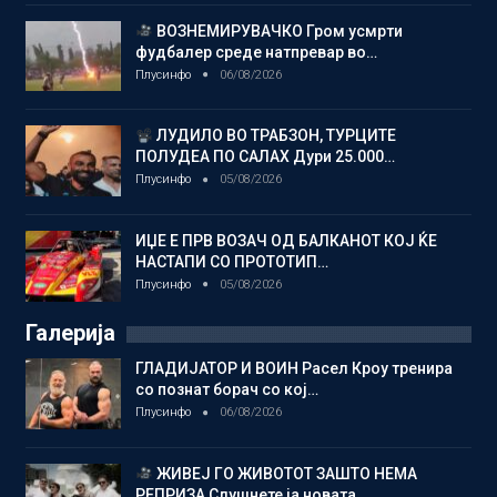
ВОЗНЕМИРУВАЧКО Гром усмрти
фудбалер среде натпревар во…
Плусинфо
06/08/2026
ЛУДИЛО ВО ТРАБЗОН, ТУРЦИТЕ
ПОЛУДЕА ПО САЛАХ Дури 25.000…
Плусинфо
05/08/2026
ИЏЕ Е ПРВ ВОЗАЧ ОД БАЛКАНОТ КОЈ ЌЕ
НАСТАПИ СО ПРОТОТИП…
Плусинфо
05/08/2026
Галерија
ГЛАДИЈАТОР И ВОИН Расел Кроу тренира
со познат борач со кој…
Плусинфо
06/08/2026
ЖИВЕЈ ГО ЖИВОТОТ ЗАШТО НЕМА
РЕПРИЗА Слушнете ја новата…