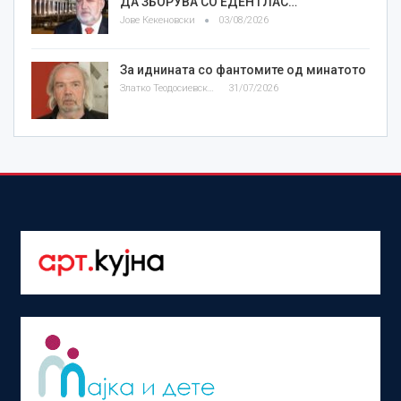
ДА ЗБОРУВА СО ЕДЕН ГЛАС…
Јове Кекеновски
03/08/2026
За иднината со фантомите од минатото
Златко Теодосиевски
31/07/2026