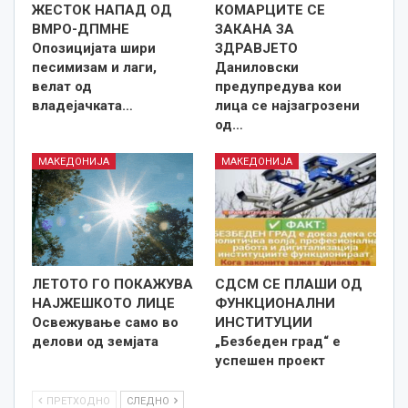
ЖЕСТОК НАПАД ОД
КОМАРЦИТЕ СЕ
ВМРО-ДПМНЕ
ЗАКАНА ЗА
Опозицијата шири
ЗДРАВЈЕТО
песимизам и лаги,
Даниловски
велат од
предупредува кои
владејачката…
лица се најзагрозени
од…
МАКЕДОНИЈА
МАКЕДОНИЈА
ЛЕТОТО ГО ПОКАЖУВА
СДСМ СЕ ПЛАШИ ОД
НАЈЖЕШКОТО ЛИЦE
ФУНКЦИОНАЛНИ
Освежување само во
ИНСТИТУЦИИ
делови од земјата
„Безбеден град“ е
успешен проект
ПРЕТХОДНО
СЛЕДНО