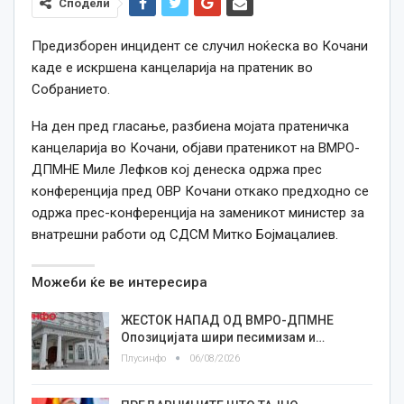
Сподели
Предизборен инцидент се случил ноќеска во Кочани
каде е искршена канцеларија на пратеник во
Собранието.
На ден пред гласање, разбиена мојата пратеничка
канцеларија во Кочани, објави пратеникот на ВМРО-
ДПМНЕ Миле Лефков кој денеска одржа прес
конференција пред ОВР Кочани откако предходно се
одржа прес-конференција на заменикот министер за
внатрешни работи од СДСМ Митко Бојмацалиев.
Можеби ќе ве интересира
ЖЕСТОК НАПАД ОД ВМРО-ДПМНЕ
Опозицијата шири песимизам и…
Плусинфо
06/08/2026