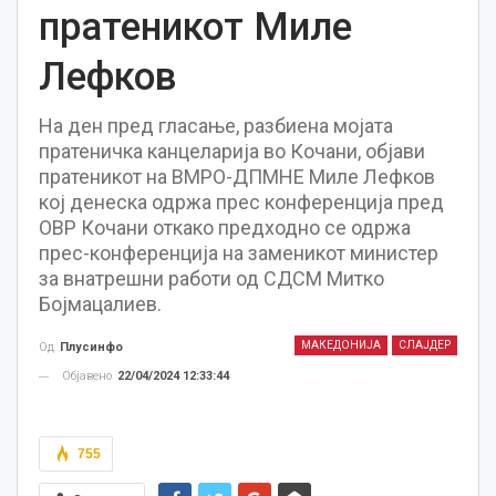
пратеникот Миле
Лефков
На ден пред гласање, разбиена мојата
пратеничка канцеларија во Кочани, објави
пратеникот на ВМРО-ДПМНЕ Миле Лефков
кој денеска одржа прес конференција пред
ОВР Кочани откако предходно се одржа
прес-конференција на заменикот министер
за внатрешни работи од СДСМ Митко
Бојмацалиев.
МАКЕДОНИЈА
СЛАЈДЕР
Од
Плусинфо
Објавено
22/04/2024 12:33:44
755