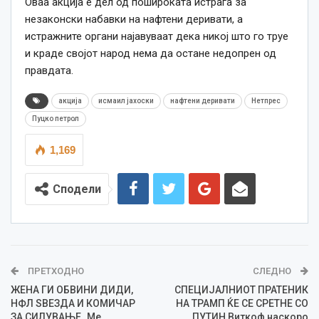
Оваа акција е дел од пошироката истрага за
незаконски набавки на нафтени деривати, а
истражните органи најавуваат дека никој што го труе
и краде својот народ нема да остане недопрен од
правдата.
акција
исмаил јахоски
нафтени деривати
Нетпрес
Пуцко петрол
1,169
Сподели
ПРЕТХОДНО
СЛЕДНО
ЖЕНА ГИ ОБВИНИ ДИДИ,
СПЕЦИЈАЛНИОТ ПРАТЕНИК
НФЛ ЅВЕЗДА И КОМИЧАР
НА ТРАМП ЌЕ СЕ СРЕТНЕ СО
ЗА СИЛУВАЊЕ „Ме
ПУТИН Виткоф наскоро