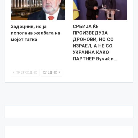
Задоцнив, но ја
СРБИЈА ЌЕ
исполнив желбата на
ПРОИЗВЕДУВА
мојот татко
ДРОНОВИ, НО СО
ИЗРАЕЛ, А НЕ СО
УКРАИНА КАКО
ПАРТНЕР Вучиќ и…
ПРЕТХОДНО
СЛЕДНО