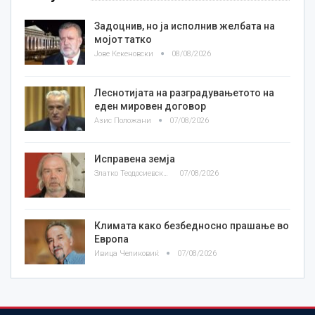
Задоцнив, но ја исполнив желбата на
мојот татко
Јове Кекеновски
08/08/2026
Леснотијата на разградувањетото на
еден мировен договор
Азис Положани
07/08/2026
Исправена земја
Златко Теодосиевски
07/08/2026
Климата како безбедносно прашање во
Европа
Ивица Челиковиќ
07/08/2026