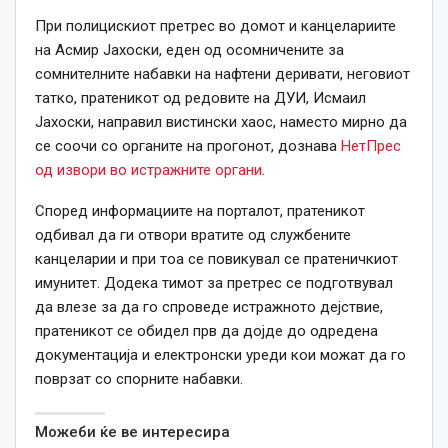
При полицискиот претрес во домот и канцелариите
на Асмир Јахоски, еден од осомничените за
сомнителните набавки на нафтени деривати, неговиот
татко, пратеникот од редовите на ДУИ, Исмаил
Јахоски, направил вистински хаос, наместо мирнo да
се соочи со органите на прогонот, дознава
НетПрес
од извори во истражните органи
.
Според информациите на порталот, пратеникот
одбивал да ги отвори вратите од службените
канцеларии и при тоа се повикувал се пратеничкиот
имунитет. Додека тимот за претрес се подготвувал
да влезе за да го спроведе истражното дејствие,
пратеникот се обидел прв да дојде до одредена
документација и електронски уреди кои можат да го
поврзат со спорните набавки.
Можеби ќе ве интересира