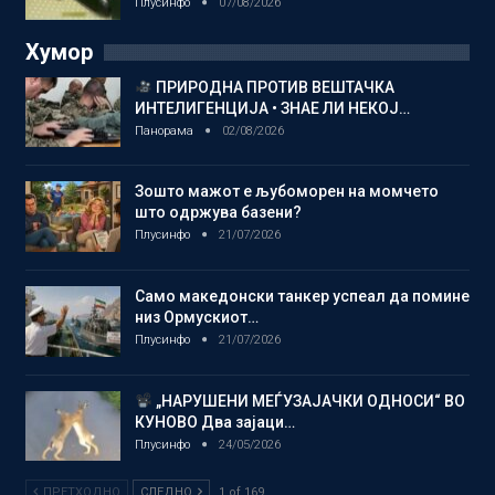
Плусинфо
07/08/2026
Хумор
ПРИРОДНА ПРОТИВ ВЕШТАЧКА
ИНТЕЛИГЕНЦИЈА • ЗНАЕ ЛИ НЕКОЈ…
Панорама
02/08/2026
Зошто мажот е љубоморен на момчето
што одржува базени?
Плусинфо
21/07/2026
Само македонски танкер успеал да помине
низ Ормускиот…
Плусинфо
21/07/2026
„НАРУШЕНИ МЕЃУЗАЈАЧКИ ОДНОСИ“ ВО
КУНОВО Два зајаци…
Плусинфо
24/05/2026
ПРЕТХОДНО
СЛЕДНО
1 of 169