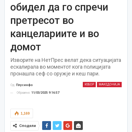
обидел да го спречи
претресот во
канцелариите и во
домот
Изворите на НетПрес велат дека ситуацијата
ескалирала во моментот кога полицијата
пронашла сеф со оружје и кеш пари.
ИЗБОР
МАКЕДОНИЈА
Од
Плусинфо
Објавено
11/03/2025 9:16:57
1,169
Сподели