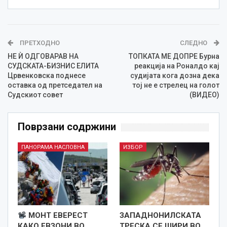
ПРЕТХОДНО
СЛЕДНО
НЕ Ѝ ОДГОВАРАВ НА
ТОПКАТА МЕ ДОПРЕ Бурна
СУДСКАТА-БИЗНИС ЕЛИТА
реакција на Роналдо кај
Црвенковска поднесе
судијата кога дозна дека
оставка од претседател на
тој не е стрелец на голот
Судскиот совет
(ВИДЕО)
Поврзани содржини
ПАНОРАМА НАСЛОВНА
ИЗБОР
МОНТ ЕВЕРЕСТ
ЗАПАДНОНИЛСКАТА
КАКО ЕВЗОНИ ВО
ТРЕСКА СЕ ШИРИ ВО