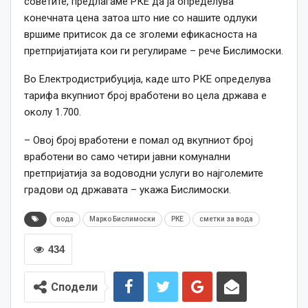
советите, предлагаме РКЕ да ја определува
конечната цена затоа што ние со нашите одлуки
вршиме притисок да се зголеми ефикасноста на
претпријатијата кои ги регулираме – рече Бислимоски.
Во Електродистрибуција, каде што
РКЕ
определува
тарифа вкупниот број вработени во цела држава е
околу 1.700.
– Овој број вработени е помал од вкупниот број
вработени во само четири јавни комунални
претпријатија за водоводни услуги во најголемите
градови од државата – укажа Бислимоски.
вода
Марко Бислимоски
РКЕ
сметки за вода
434
Сподели