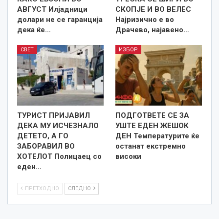
АВГУСТ Илјадници
СКОПЈЕ И ВО ВЕЛЕС
долари не се гаранција
Најризично е во
дека ќе…
Драчево, најавено…
СВЕТ
ИЗБОР
ТУРИСТ ПРИЈАВИЛ
ПОДГОТВЕТЕ СЕ ЗА
ДЕКА МУ ИСЧЕЗНАЛО
УШТЕ ЕДЕН ЖЕШОК
ДЕТЕТО, А ГО
ДЕН Температурите ќе
ЗАБОРАВИЛ ВО
останат екстремно
ХОТЕЛОТ Полицаец со
високи
еден…
ПРЕТХОДНО
СЛЕДНО