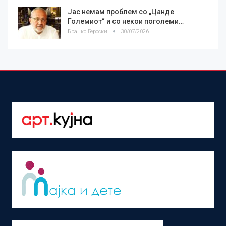
Јас немам проблем со „Цанде
Големиот“ и со некои поголеми…
Бранко Героски
30/07/2026