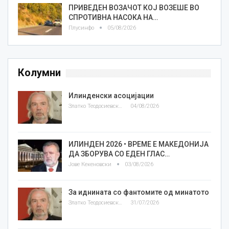
ПРИВЕДЕН ВОЗАЧОТ КОЈ ВОЗЕШЕ ВО
СПРОТИВНА НАСОКА НА…
Плусинфо
05/08/2026
Колумни
Илинденски асоцијации
Златко Теодосиевски
04/08/2026
ИЛИНДЕН 2026 • ВРЕМЕ Е МАКЕДОНИЈА
ДА ЗБОРУВА СО ЕДЕН ГЛАС…
Јове Кекеновски
03/08/2026
За иднината со фантомите од минатото
Златко Теодосиевски
31/07/2026