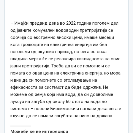
– Имајќи предвид дека во 2022 година поголем дел
од јавните комунални водоводни претпријатија се
соочија со екстремно високи цени, имаше месеци
кога трошоците на електрична енергија им беа
поголеми од вкупниот приход, но сега со оваа
владина мерка ќе се релаксира ликвидноста на овие
јавни претпријатија. Треба да ви се помогне и се
помага со оваа цена на електрична енергија, но мора
и вие да си помогнете со зголемување на
ефикасноста за системот да биде одржлив. Не
можеме од земја која има вода, да си дозволиме
луксуз на загуба од околу 60 отсто на вода во
системот – посочи Бислимоски и нагласи дека сега е
клучно да се намали загубата на ниво на држава.
Можеби ќе ве интересира