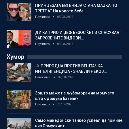
ПРИНЦЕЗАТА ЕВГЕНИЈА СТАНА МАЈКА ПО
ТРЕТПАТ На новото бебе…
Плусинфо
05/08/2026
ДИ КАПРИО И ЏЕФ БЕЗОС ЌЕ ГИ СПАСУВААТ
ЗАГРОЗЕНИТЕ ВИДОВИ…
Плусинфо
05/08/2026
Хумор
ПРИРОДНА ПРОТИВ ВЕШТАЧКА
ИНТЕЛИГЕНЦИЈА • ЗНАЕ ЛИ НЕКОЈ…
Панорама
02/08/2026
Зошто мажот е љубоморен на момчето
што одржува базени?
Плусинфо
21/07/2026
Само македонски танкер успеал да помине
низ Ормускиот…