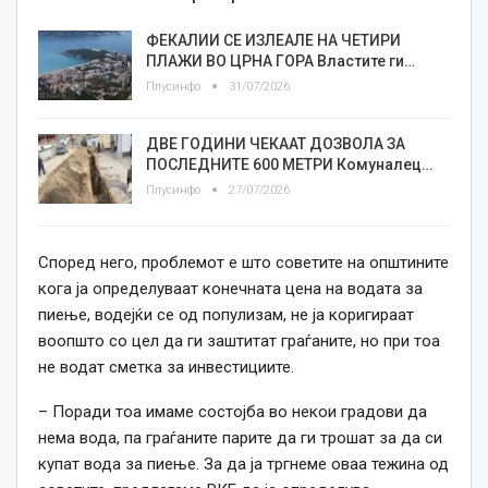
ФЕКАЛИИ СЕ ИЗЛЕАЛЕ НА ЧЕТИРИ
ПЛАЖИ ВО ЦРНА ГОРА Властите ги…
Плусинфо
31/07/2026
ДВЕ ГОДИНИ ЧЕКААТ ДОЗВОЛА ЗА
ПОСЛЕДНИТЕ 600 МЕТРИ Комуналец…
Плусинфо
27/07/2026
Според него, проблемот е што советите на
општ
и
ните
кога ја
определува
а
т
конечната цена на водата за
пиење, водејќи се од популизам, не ја коригираат
воопшто со цел да ги заштитат граѓаните, но при тоа
не водат сметка за
ин
в
ест
и
циите
.
–
По
ради тоа имаме состојба во некои градови да
нема вода, па граѓаните парите да ги трошат за да си
купат вода за пиење. За да ја тргнеме оваа тежина од