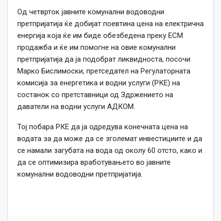
Од четврток јавните комунални водоводни
претпријатија ќе добијат поевтина цена на електрична
енергија која ќе им биде обезбедена преку ЕСМ
продажба и ќе им помогне на овие комунални
претпријатија да ја подобрат ликвидноста, посочи
Марко Бислимоски, претседател на Регулаторната
комисија за енергетика и водни услуги (РКЕ) на
состанок со
пре
т
ставници
од Здржението на
даватели на водни услуги АДКОМ.
Тој побара РКЕ да ја одредува конечната цена на
водата за да може да се зголемат инвестициите и да
се намали загубата на вода од околу 60 отсто, како и
да се оптимизира вработувањето во јавните
комунални водоводни претпријатија.