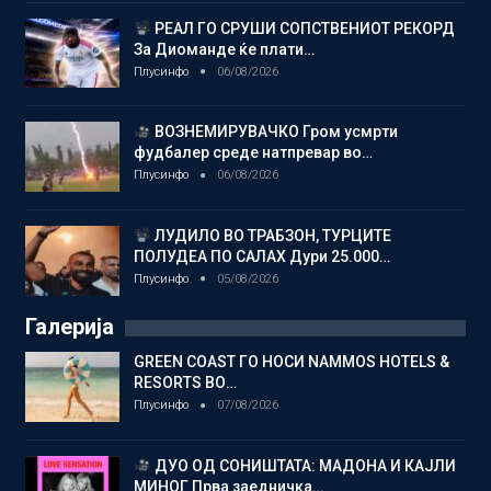
РЕАЛ ГО СРУШИ СОПСТВЕНИОТ РЕКОРД
За Диоманде ќе плати…
Плусинфо
06/08/2026
ВОЗНЕМИРУВАЧКО Гром усмрти
фудбалер среде натпревар во…
Плусинфо
06/08/2026
ЛУДИЛО ВО ТРАБЗОН, ТУРЦИТЕ
ПОЛУДЕА ПО САЛАХ Дури 25.000…
Плусинфо
05/08/2026
Галерија
GREEN COAST ГО НОСИ NAMMOS HOTELS &
RESORTS ВО…
Плусинфо
07/08/2026
ДУО ОД СОНИШТАТА: МАДОНА И КАЈЛИ
МИНОГ Прва заедничка…