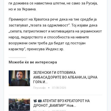
ги доживеа се навистина штетни, не само за Русија,
но и за Украина.
Премиерот на Хрватска рече дека на тие средби ја
застапувал „тезата за одржливост“. Тој изјави дека
„силата, патриотизмот и мотивацијата на украинскиот
народ, лидерството и способноста на нивните
вооружени сили треба да бидат од постојан
карактер“, пренесува Индекс.хр.
Можеби ќе ве интересира
ЗЕЛЕНСКИ ГИ ОТПОВИКА
АМБАСАДОРИТЕ ВО АЛБАНИЈА, ЦРНА
ГОРА И…
Плусинфо
07/08/2026
АТЕНТАТ ВРЗ КРЕАТОРОТ НА
ДРОНОТ „ВАМПИР“ Нов…