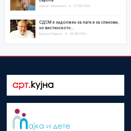
Европа
Ивица Челиковиќ
07/08/2026
СДСМ е задолжен за лаги и за спинови,
но вистинското…
Бранко Героски
06/08/2026