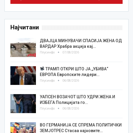
Најчитани
ДВАЈЦА МИНУВАЧИ СПАСИЈА ЖЕНА ОД
ВАРДАР Храбра акција кај…
Плусинфо
07/08/2026
ТРАМП ОТКРИ ШТО ЈА „УБИВА“
ЕВРОПА Европските лидери…
Плусинфо
06/08/2026
УАПСЕН ВОЗАЧОТ ШТО УДРИ ЖЕНА И
ИЗБЕГА Полицијата го…
Плусинфо
06/08/2026
ВО ГЕРМАНИЈА СЕ СПРЕМА ПОЛИТИЧКИ
ЗЕМЈОТРЕС Стасаа најновите…