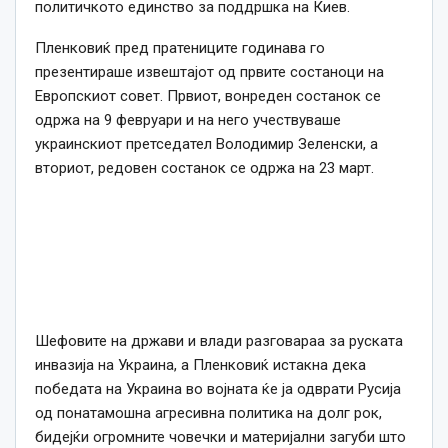
политичкото единство за поддршка на Киев.
Пленковиќ пред пратениците годинава го
презентираше извештајот од првите состаноци на
Европскиот совет. Првиот, вонреден состанок се
одржа на 9 февруари и на него учествуваше
украинскиот претседател Володимир Зеленски, а
вториот, редовен состанок се одржа на 23 март.
Шефовите на држави и влади разговараа за руската
инвазија на Украина, а Пленковиќ истакна дека
победата на Украина во војната ќе ја одврати Русија
од понатамошна агресивна политика на долг рок,
бидејќи огромните човечки и материјални загуби што