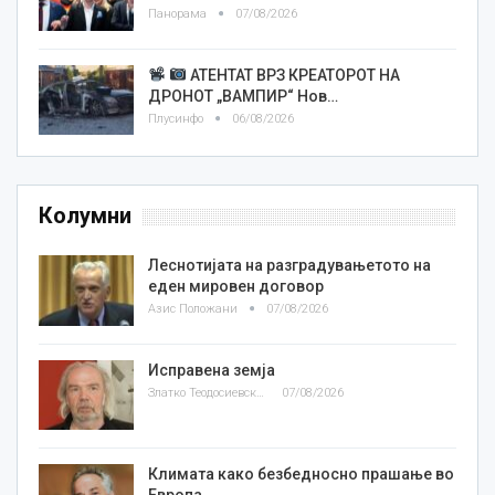
Панорама
07/08/2026
АТЕНТАТ ВРЗ КРЕАТОРОТ НА
ДРОНОТ „ВАМПИР“ Нов…
Плусинфо
06/08/2026
Колумни
Леснотијата на разградувањетото на
еден мировен договор
Азис Положани
07/08/2026
Исправена земја
Златко Теодосиевски
07/08/2026
Климата како безбедносно прашање во