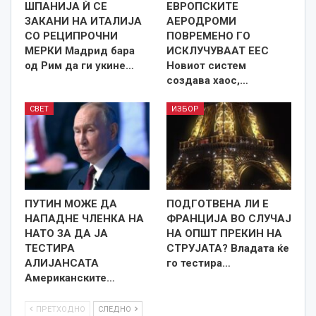
ШПАНИЈА Ѝ СЕ
ЕВРОПСКИТЕ
ЗАКАНИ НА ИТАЛИЈА
АЕРОДРОМИ
СО РЕЦИПРОЧНИ
ПОВРЕМЕНО ГО
МЕРКИ Мадрид бара
ИСКЛУЧУВААТ ЕЕС
од Рим да ги укине…
Новиот систем
создава хаос,…
СВЕТ
ИЗБОР
ПУТИН МОЖЕ ДА
ПОДГОТВЕНА ЛИ Е
НАПАДНЕ ЧЛЕНКА НА
ФРАНЦИЈА ВО СЛУЧАЈ
НАТО ЗА ДА ЈА
НА ОПШТ ПРЕКИН НА
ТЕСТИРА
СТРУЈАТА? Владата ќе
АЛИЈАНСАТА
го тестира…
Американските…
ПРЕТХОДНО
СЛЕДНО