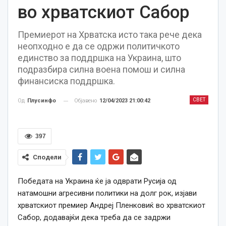
во хрватскиот Сабор
Премиерот на Хрватска исто така рече дека
неопходно е да се одржи политичкото
единство за поддршка на Украина, што
подразбира силна воена помош и силна
финансиска поддршка.
СВЕТ
Објавено
12/04/2023 21:00:42
Од
Плусинфо
397
Сподели
Победата на Украина ќе ја одврати Русија од
натамошни агресивни политики на долг рок, изјави
хрватскиот премиер Андреј Пленковиќ во хрватскиот
Сабор, додавајќи дека треба да се задржи