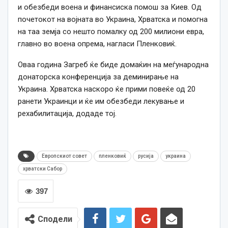
и обезбеди воена и финансиска помош за Киев. Од
почетокот на војната во Украина, Хрватска и помогна
на таа земја со нешто помалку од 200 милиони евра,
главно во воена опрема, нагласи Пленковиќ.
Оваа година Загреб ќе биде домаќин на меѓународна
донаторска конференција за деминирање на
Украина. Хрватска наскоро ќе прими повеќе од 20
ранети Украинци и ќе им обезбеди лекување и
рехабилитација, додаде тој.
Европскиот совет
пленковиќ
русија
украина
хрватски Сабор
397
Сподели