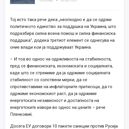
Плусинфо
06/08/2026
Тој исто така рече дека „неопходно е да се одржи
политичкото единство за поддршка на Украина, што
подразбира силна воена помош и силна финансиска
поддршка“, додека третиот елемент се однесува на
оние влади кои ја поддржуваат Украина.
– И тоа во однос на одржливоста на стабилноста,
пред се финансиската, економската и социјалната,
каде што се стремиме да ја одржиме социјалната
стабилност со сопствени мерки, да се
спротивставиме на инфлаторните притисоци, да го
одржиме економскиот раст, да ја одржиме
енергетската независност и достапноста на
енергетските извори во однос на цените – рече
Пленковиќ.
Досега ЕУ договори 10 пакети санкции против Русија