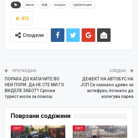
авион
Крф
лондон
турбуленции
871
Сподели
ПРЕТХОДНО
СЛЕДНО
ПОРАКА ДО КАПАЧИТЕ ВО
ДЕФЕКТ НА АВТОБУС НА
НЕИ ПОРИ: ДА НЕ СТЕ МИ ГО
ЈСП Се скинало црево за
ВИДЕЛЕ ЗАБОТ? Српски
антифриз, почнало да
турист моли за помош
излегува пареа
Поврзани содржини
СВЕТ
СВЕТ