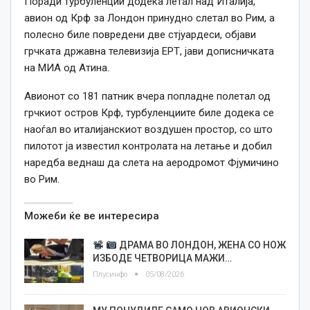
Поради турбуленции додека летал над Италија,
авион од Крф за Лондон принудно слетал во Рим, а
полесно биле повредени две стјуардеси, објави
грчката државна телевизија ЕРТ, јави дописничката
на МИА од Атина.
Авионот со 181 патник вчера попладне полетал од
грчкиот остров Крф, турбуленциите биле додека се
наоѓал во италијанскиот воздушен простор, со што
пилотот ја известил контролата на летање и добил
наредба веднаш да слета на аеродромот Фјумичино
во Рим.
Можеби ќе ве интересира
ДРАМА ВО ЛОНДОН, ЖЕНА СО НОЖ
ИЗБОДЕ ЧЕТВОРИЦА МАЖИ…
Плусинфо
05/08/2026