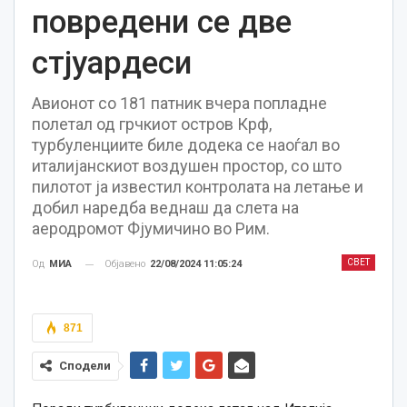
повредени се две
стјуардеси
Авионот со 181 патник вчера попладне
полетал од грчкиот остров Крф,
турбуленциите биле додека се наоѓал во
италијанскиот воздушен простор, со што
пилотот ја известил контролата на летање и
добил наредба веднаш да слета на
аеродромот Фјумичино во Рим.
СВЕТ
Објавено
22/08/2024 11:05:24
Од
МИА
871
Сподели