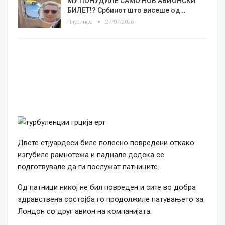
МУ ПОНУДИЛЕ САМО НОВ АВИОНСКИ
БИЛЕТ!? Србинот што висеше од…
Плусинфо
27/07/2026
Двете стјуардеси биле полесно повредени откако
изгубиле рамнотежа и паднале додека се
подготвувале да ги послужат патниците.
Од патници никој не бил повреден и сите во добра
здравствена состојба го продолжиле патувањето за
Лондон со друг авион на компанијата.