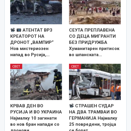
АТЕНТАТ ВРЗ
СЕУТА ПРЕПЛАВЕНА
КРЕАТОРОТ НА
СО ДЕЦА МИГРАНТИ
ДРОНОТ „ВАМПИР“
БЕЗ ПРИДРУЖБА
Нов мистериозен
Хуманитарен притисок
напад во Русија,…
во шпанската…
СВЕТ
СВЕТ
КРВАВ ДЕН ВО
СТРАШЕН СУДАР
РУСИЈА И ВО УКРАИНА
НА ДВА ТРАМВАИ ВО
Најмалку 10 загинати
ГЕРМАНИЈА Најмалку
во нов бран напади со
25 повредени, тројца
дронови
се борат…