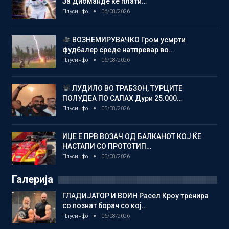
За Диоманде ќе плати…
Плусинфо
06/08/2026
ВОЗНЕМИРУВАЧКО Гром усмрти
фудбалер среде натпревар во…
Плусинфо
06/08/2026
ЛУДИЛО ВО ТРАБЗОН, ТУРЦИТЕ
ПОЛУДЕА ПО САЛАХ Дури 25.000…
Плусинфо
05/08/2026
ИЏЕ Е ПРВ ВОЗАЧ ОД БАЛКАНОТ КОЈ ЌЕ
НАСТАПИ СО ПРОТОТИП…
Плусинфо
05/08/2026
Галерија
ГЛАДИЈАТОР И ВОИН Расел Кроу тренира
со познат борач со кој…
Плусинфо
06/08/2026