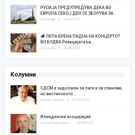
РУСИЈА ПРЕДУПРЕДУВА ДЕКА ВО
ЕВРОПА СЕКОЈ ДЕН СЕ ЗБОРУВА ЗА…
Плусинфо
06/08/2026
ЛЕПА БРЕНА ПАДНА НА КОНЦЕРТОТ
ВО БУДВА Реакцијата на…
Плусинфо
06/08/2026
Колумни
СДСМ е задолжен за лаги и за спинови,
но вистинското…
Бранко Героски
06/08/2026
Илинденски асоцијации
Златко Теодосиевски
04/08/2026