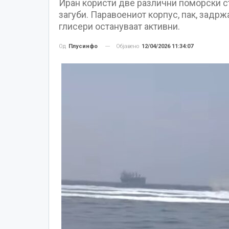
Иран користи две различни поморски с
загуби. Паравоениот корпус, пак, задрж
глисери остануваат активни.
Објавено
12/04/2026 11:34:07
Од
Плусинфо