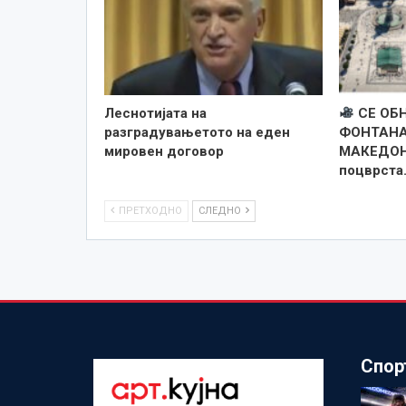
Леснотијата на
СЕ ОБ
разградувањетото на еден
ФОНТАНА
мировен договор
МАКЕДОН
поцврста
ПРЕТХОДНО
СЛЕДНО
Спор