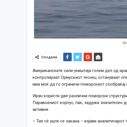
Фо
Сподели
Американските сили уништија голем дел од ира
контролираат Ормускиот теснец остануваат опе
има моќ да го ограничи поморскиот сообраќај и
Иран користи две различни поморски структури
Паравоениот корпус, пак, задржа значителен де
активни.
– Тие сè уште се закана – изјави аналитичарот