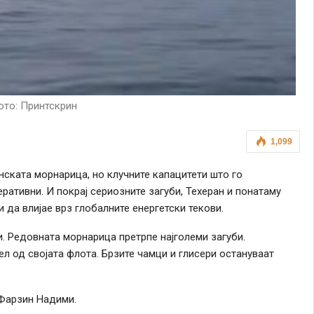
то: Принтскрин
1,099
нската морнарица, но клучните капацитети што го
ративни. И покрај сериозните загуби, Техеран и понатаму
 да влијае врз глобалните енергетски текови.
. Редовната морнарица претрпе најголеми загуби.
л од својата флота. Брзите чамци и глисери остануваат
 Фарзин Надими.