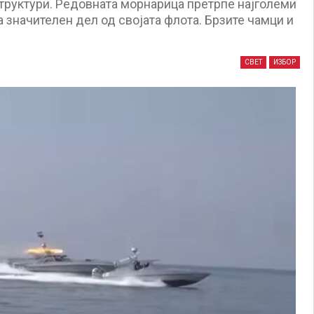
труктури. Редовната морнарица претрпе најголеми
а значителен дел од својата флота. Брзите чамци и
СВЕТ
ИЗБОР