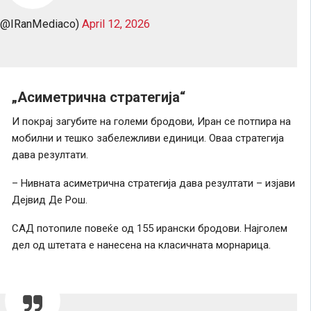
 (@IRanMediaco)
April 12, 2026
„Асиметрична стратегија“
И покрај загубите на големи бродови, Иран се потпира на
мобилни и тешко забележливи единици. Оваа стратегија
дава резултати.
– Нивната асиметрична стратегија дава резултати – изјави
Дејвид Де Рош.
САД потопиле повеќе од 155 ирански бродови. Најголем
дел од штетата е нанесена на класичната морнарица.