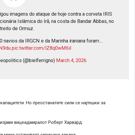
ou imagens do ataque de hoje contra a corveta IRIS
cionária Islâmica do Irã, na costa de Bandar Abbas, no
treito de Ormuz.
 navios da IRGCN e da Marinha iraniana foram…
lN9du
pic.twitter.com/lZ8q0wM6il
Geopolitics (@bielferrigno)
March 4, 2026
капацитети. Но преостанатите сили се најтешки за
 изјави вицеадмиралот Роберт Харвард.
е мини остануваат сериозна закана.