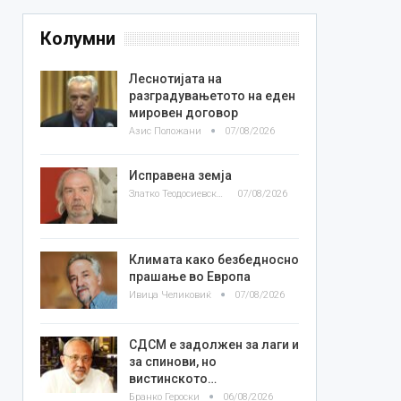
Колумни
Леснотијата на
разградувањетото на еден
мировен договор
Азис Положани
07/08/2026
Исправена земја
Златко Теодосиевски
07/08/2026
Климата како безбедносно
прашање во Европа
Ивица Челиковиќ
07/08/2026
СДСМ е задолжен за лаги и
за спинови, но
вистинското…
Бранко Героски
06/08/2026