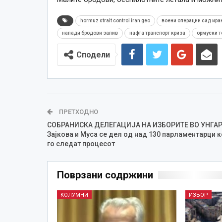
hormuz strait control iran geo
воени операции сад ира
напади бродови залив
нафта транспорт криза
ормуски т
Сподели
ПРЕТХОДНО
СОБРАНИСКА ДЕЛЕГАЦИЈА НА ИЗБОРИТЕ ВО УНГА
Зајкова и Муса се дел од над 130 парламентарци к
го следат процесот
Поврзани содржини
КОЛУМНИ
ИЗБОР