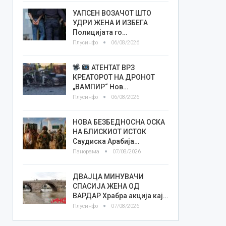
УАПСЕН ВОЗАЧОТ ШТО
УДРИ ЖЕНА И ИЗБЕГА
Полицијата го…
Плусинфо
06/08/2026
АТЕНТАТ ВРЗ
КРЕАТОРОТ НА ДРОНОТ
„ВАМПИР“ Нов…
Плусинфо
06/08/2026
НОВА БЕЗБЕДНОСНА ОСКА
НА БЛИСКИОТ ИСТОК
Саудиска Арабија…
Панорама
07/08/2026
ДВАЈЦА МИНУВАЧИ
СПАСИЈА ЖЕНА ОД
ВАРДАР Храбра акција кај…
Плусинфо
07/08/2026