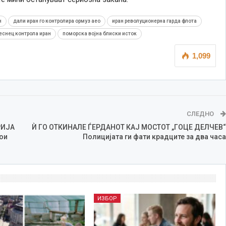
н
дали иран го контролира ормуз aeo
иран револуционерна гарда флота
еснец контрола иран
поморска војна блиски исток
1,099
СЛЕДНО
РИЈА
Ѝ ГО ОТКИНАЛЕ ЃЕРДАНОТ КАЈ МОСТОТ „ГОЦЕ ДЕЛЧЕВ“
ои
Полицијата ги фати крадците за два часа
ИЗБОР