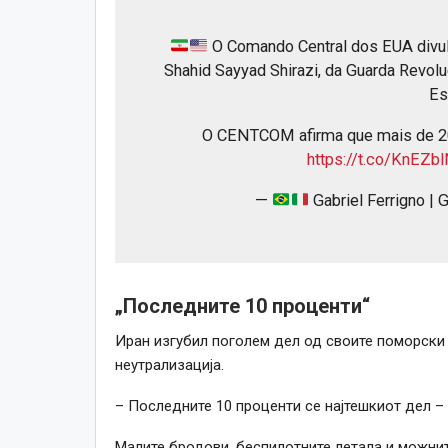
O Comando Central dos EUA divulg
Shahid Sayyad Shirazi, da Guarda Revolu
Es
O CENTCOM afirma que mais de 20
https://t.co/KnEZb
—
Gabriel Ferrigno | 
„Последните 10 проценти“
Иран изгубил поголем дел од своите поморски 
неутрализација.
– Последните 10 проценти се најтешкиот дел –
Малите бродови, беспилотните летала и можнит