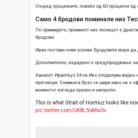
Според проценките, повеќе од 60 проценти од 
Само 4 бродови поминале низ Те
По примирјето, преминот низ теснецот е драст
бродови.
Иран постави нови услови. Бродовите мора да 
Дополнително, издадено е предупредување за м
Каналот ИранЊуз 24 на Икс споделува видео на
преговори. Снимката брзо се шири иако не е о
моментот изгледа празен и напуштен.
This is what Strait of Hormuz looks like no
pic.twitter.com/UK8L5oMw5v