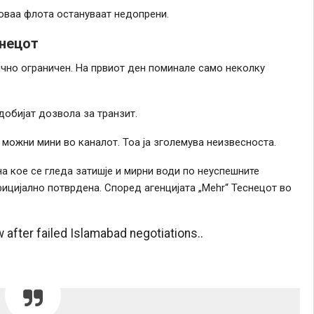
оваа флота остануваат недопрени.
снецот
ично ограничен. На првиот ден поминале само неколку
добијат дозвола за транзит.
ожни мини во каналот. Тоа ја зголемува неизвесноста.
 кое се гледа затишје и мирни води по неуспешните
фицијално потврдена. Според агенцијата „Меhr“ Теснецот во
w after failed Islamabad negotiations..