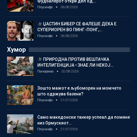
Фудбалерот откри дел од…
Плусинфо
06/08/2026
ЏАСТИН БИБЕР СЕ ФАЛЕШЕ ДЕКА Е
СУПЕРИОРЕН ВО ПИНГ-ПОНГ,…
Плусинфо
06/08/2026
Хумор
ПРИРОДНА ПРОТИВ ВЕШТАЧКА
ИНТЕЛИГЕНЦИЈА • ЗНАЕ ЛИ НЕКОЈ…
Панорама
02/08/2026
Зошто мажот е љубоморен на момчето
што одржува базени?
Плусинфо
21/07/2026
Само македонски танкер успеал да помине
низ Ормускиот…
Плусинфо
21/07/2026