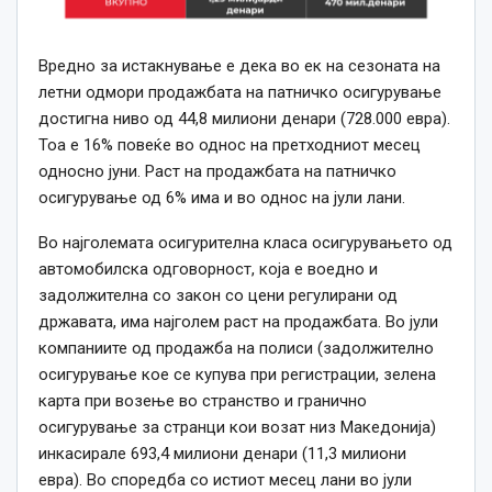
Вредно за истакнување е дека во ек на сезоната на
летни одмори продажбата на патничко осигурување
достигна ниво од 44,8 милиони денари (728.000 евра).
Тоа е 16% повеќе во однос на претходниот месец
односно јуни. Раст на продажбата на патничко
осигурување од 6% има и во однос на јули лани.
Во најголемата осигурителна класа осигурувањето од
автомобилска одговорност, која е воедно и
задолжителна со закон со цени регулирани од
државата, има најголем раст на продажбата. Во јули
компаниите од продажба на полиси (задолжително
осигурување кое се купува при регистрации, зелена
карта при возење во странство и гранично
осигурување за странци кои возат низ Македонија)
инкасирале 693,4 милиони денари (11,3 милиони
евра). Во споредба со истиот месец лани во јули