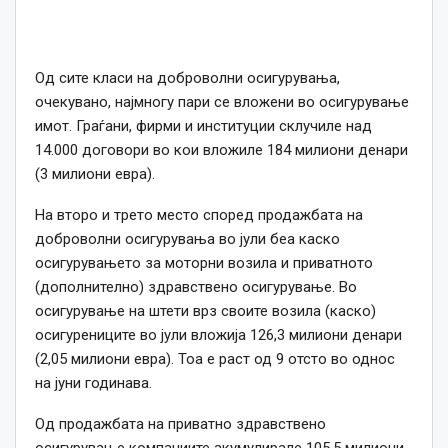
Од сите класи на доброволни осигурувања,
очекувано, најмногу пари се вложени во осигурување
имот. Граѓани, фирми и институции склучиле над
14.000 договори во кои вложиле 184 милиони денари
(3 милиони евра).
На второ и трето место според продажбата на
доброволни осигурувања во јули беа каско
осигурувањето за моторни возила и приватното
(дополнително) здравствено осигурување. Во
осигурување на штети врз своите возила (каско)
осигурениците во јули вложија 126,3 милиони денари
(2,05 милиони евра). Тоа е раст од 9 отсто во однос
на јуни годинава.
Од продажбата на приватно здравствено