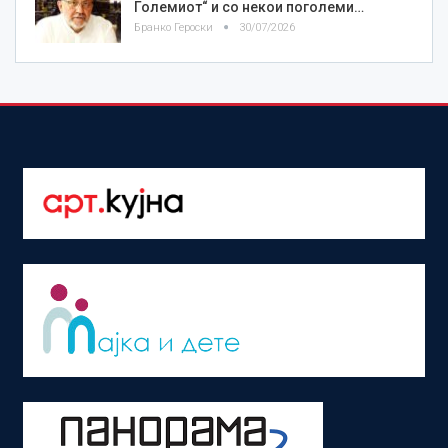
Големиот“ и со некои поголеми…
Бранко Героски
30/07/2026