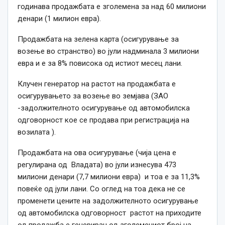
годинава продажбата е зголемена за над 60 милиони
денари (1 милион евра).
Продажбата на зелена карта (осигурување за
возење во странство) во јули надминала 3 милиони
евра и е за 8% повисока од истиот месец лани.
Клучен генератор на растот на продажбата е
осигурувањето за возење во земјава (ЗАО
-задолжителното осигурување од автомобилска
одговорност кое се продава при регистрација на
возилaта ).
Продажбата на ова осигурување (чија цена е
регулирана од Владата) во јули изнесува 473
милиони денари (7,7 милиони евра) и тоа е за 11,3%
повеќе од јули лани. Со оглед на тоа дека не се
променети цените на задолжителното осигурување
од автомобилска одговорност растот на приходите