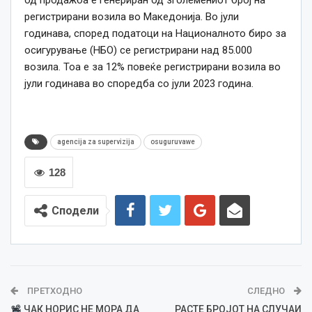
од продажба е генериран од зголемениот број на
регистрирани возила во Македонија. Во јули
годинава, според податоци на Националното биро за
осигурување (НБО) се регистрирани над 85.000
возила. Тоа е за 12% повеќе регистрирани возила во
јули годинава во споредба со јули 2023 година.
agencija za supervizija
osuguruvawe
128
Сподели
ПРЕТХОДНО
СЛЕДНО
ЧАК НОРИС НЕ МОРА ДА
РАСТЕ БРОЈОТ НА СЛУЧАИ