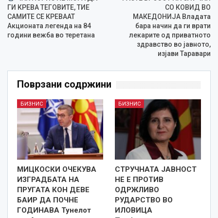
ГИ КРЕВА ТЕГОВИТЕ, ТИЕ
СО КОВИД ВО
САМИТЕ СЕ КРЕВААТ
МАКЕДОНИЈА Владата
Акционата легенда на 84
бара начин да ги врати
години вежба во теретана
лекарите од приватното
здравство во јавното,
изјави Таравари
Поврзани содржини
БИЗНИС
БИЗНИС
МИЦКОСКИ ОЧЕКУВА
СТРУЧНАТА ЈАВНОСТ
ИЗГРАДБАТА НА
НЕ Е ПРОТИВ
ПРУГАТА КОН ДЕВЕ
ОДРЖЛИВО
БАИР ДА ПОЧНЕ
РУДАРСТВО ВО
ГОДИНАВА Тунелот
ИЛОВИЦА