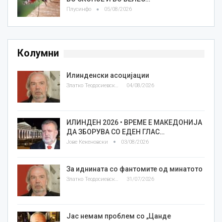
Плусинфо
05/08/2026
Колумни
Илинденски асоцијации
Златко Теодосиевски
04/08/2026
ИЛИНДЕН 2026 • ВРЕМЕ Е МАКЕДОНИЈА
ДА ЗБОРУВА СО ЕДЕН ГЛАС…
Јове Кекеновски
03/08/2026
За иднината со фантомите од минатото
Златко Теодосиевски
31/07/2026
Јас немам проблем со „Цанде