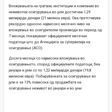
Вложувањата на граѓани, институции и компании во
неживотни осигурувања во јули достигнаа 1,29
милијарди денари (21 милион евра). Ова претставува
рекордно односно највисоко месечно ниво на
вложување во осигурителни производи во период од
7 месеци, покажуваат официјалните месечни
податоци што до Агенцијата за супервизија на
осигурување (АСО).
Досега месеци со највисоки вложувања во
осигурувањето, според официјалните податоци, беа
јануари и јуни со по 1,22 милијарди денари (19,8
милиони евра). Побарувачката за осигурување во
јули е за 13% повисока од продажбата на
осигурување неживот во јануари и во јуни.