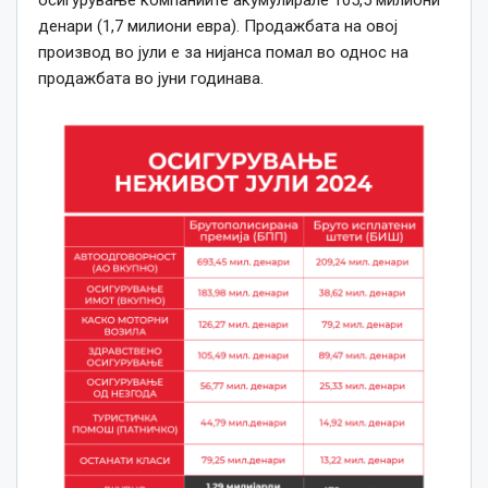
осигурување компаниите акумулирале 105,5 милиони
денари (1,7 милиони евра). Продажбата на овој
производ во јули е за нијанса помал во однос на
продажбата во јуни годинава.