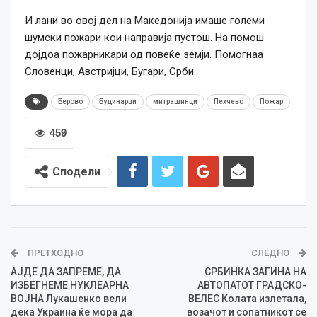
И лани во овој дел на Македонија имаше големи
шумски пожари кои направија пустош. На помош
дојдоа пожарникари од повеќе земји. Помогнаа
Словенци, Австријци, Бугари, Срби.
Берово
Будинарци
митрашинци
Пехчево
Пожар
459
Сподели
ПРЕТХОДНО
СЛЕДНО
АЈДЕ ДА ЗАПРЕМЕ, ДА
СРБИНКА ЗАГИНА НА
ИЗБЕГНЕМЕ НУКЛЕАРНА
АВТОПАТОТ ГРАДСКО-
ВОЈНА Лукашенко вели
ВЕЛЕС Колата излетала,
дека Украина ќе мора да
возачот и сопатникот се