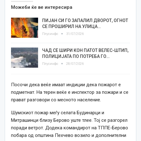
Можеби ќе ве интересира
ПИЈАН СИ ГО ЗАПАЛИЛ ДВОРОТ, ОГНОТ
СЕ ПРОШИРИЛ НА УЛИЦА…
Плусинфо
31/07/2026
ЧАД СЕ ШИРИ КОН ПАТОТ ВЕЛЕС-ШТИП,
ПОЛИЦИЈАТА ПО ПОТРЕБА ГО…
Плусинфо
28/07/2026
Посочи дека веќе имаат индиции дека пожарот е
подметнат. На терен веќе е инспектор за пожари и се
прават разговори со месното население.
Шумскиот пожар меѓу селата Будинарци и
Митрашинци близу Берово уште тлее. Тој се разгорел
поради ветрот. Додека командирот на ТППЕ-Берово
побара од општина Пехчево возило и дополнителни