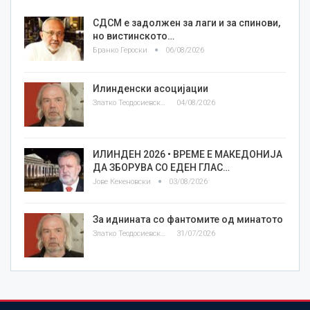
СДСМ е задолжен за лаги и за спинови,
но вистинското…
Бранко Героски
06/08/2026
Илинденски асоцијации
Златко Теодосиевски
04/08/2026
ИЛИНДЕН 2026 • ВРЕМЕ Е МАКЕДОНИЈА
ДА ЗБОРУВА СО ЕДЕН ГЛАС…
Јове Кекеновски
03/08/2026
За иднината со фантомите од минатото
Златко Теодосиевски
31/07/2026