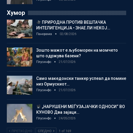
Хумор
ПРИРОДНА ПРОТИВ ВЕШТАЧКА
ИНТЕЛИГЕНЦИЈА • ЗНАЕ ЛИ НЕКОЈ…
Панорама
02/08/2026
Зошто мажот е љубоморен на момчето
што одржува базени?
Плусинфо
21/07/2026
Само македонски танкер успеал да помине
низ Ормускиот…
Плусинфо
21/07/2026
„НАРУШЕНИ МЕЃУЗАЈАЧКИ ОДНОСИ“ ВО
КУНОВО Два зајаци…
Плусинфо
24/05/2026
ПРЕТХОДНО
СЛЕДНО
1 of 169