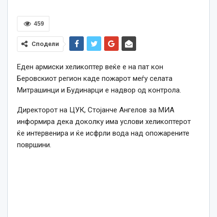
459
Сподели
Еден армиски хеликоптер веќе е на пат кон
Беровскиот регион каде пожарот меѓу селата
Митрашинци и Будинарци е надвор од контрола.
Директорот на ЦУК, Стојанче Ангелов за МИА
информира дека доколку има услови хеликоптерот
ќе интервенира и ќе исфрли вода над опожарените
површини.