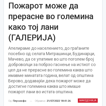
Пожарот може да
прерасне во големина
како тој лани
(ГАЛЕРИЈА)
Апелираме до населението, до граѓаните
посебно од селата Митрашинци, Будинарци,
Мачево, да се упатиме во што поголем број
доброволци за побрзо гаснење на истиот со
цел да не прерасне во големина каква што
имавме минатата година, велат од општина
Берово, додавајќи дека пожарот може да
достигне големина каква што имаше
пожарот лани во истата општина.
МАКЕДОНИЈА
Објавено
21/07/2022 18:41:26
Од
Плусинфо