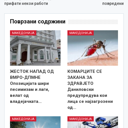
прифати некои работи
повредeни
Поврзани содржини
МАКЕДОНИЈА
МАКЕДОНИЈА
ЖЕСТОК НАПАД ОД
КОМАРЦИТЕ СЕ
ВМРО-ДПМНЕ
ЗАКАНА ЗА
Опозицијата шири
ЗДРАВЈЕТО
песимизам и лаги,
Даниловски
велат од
предупредува кои
владејачката…
лица се најзагрозени
од…
МАКЕДОНИЈА
МАКЕДОНИЈА