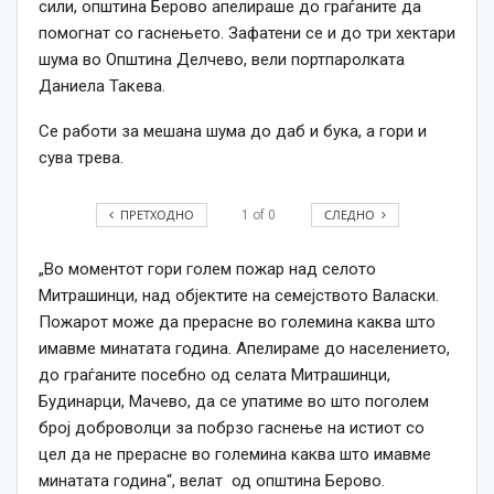
сили, општина Берово апелираше до граѓаните да
помогнат со гаснењето. Зафатени се и до три хектари
шума во Општина Делчево, вели портпаролката
Даниела Такева.
Се работи за мешана шума до даб и бука, а гори и
сува трева.
ПРЕТХОДНО
СЛЕДНО
1
of
0
„Во моментот гори голем пожар над селото
Митрашинци, над објектите на семејството Валаски.
Пожарот може да прерасне во големина каква што
имавме минатата година. Апелираме до населението,
до граѓаните посебно од селата Митрашинци,
Будинарци, Мачево, да се упатиме во што поголем
број доброволци за побрзо гаснење на истиот со
цел да не прерасне во големина каква што имавме
минатата година“, велат од општина Берово.