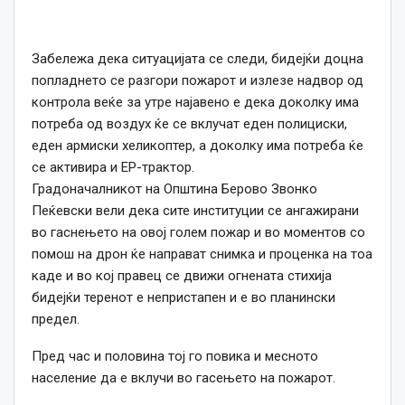
Забележа дека ситуацијата се следи, бидејќи доцна
попладнето се разгори пожарот и излезе надвор од
контрола веќе за утре најавено е дека доколку има
потреба од воздух ќе се вклучат еден полициски,
еден армиски хеликоптер, а доколку има потреба ќе
се активира и ЕР-трактор.
Градоначалникот на Општина Берово Звонко
Пеќевски вели дека сите институции се ангажирани
во гаснењето на овој голем пожар и во моментов со
помош на дрон ќе направат снимка и проценка на тоа
каде и во кој правец се движи огнената стихија
бидејќи теренот е непристапен и е во планински
предел.
Пред час и половина тој го повика и месното
население да е вклучи во гасењето на пожарот.