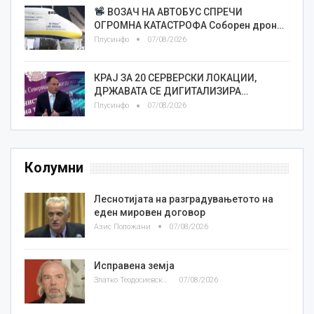
ВОЗАЧ НА АВТОБУС СПРЕЧИ
ОГРОМНА КАТАСТРОФА Соборен дрон…
Плусинфо
07/08/2026
КРАЈ ЗА 20 СЕРВЕРСКИ ЛОКАЦИИ,
ДРЖАВАТА СЕ ДИГИТАЛИЗИРА…
Плусинфо
07/08/2026
Колумни
Леснотијата на разградувањетото на
еден мировен договор
Азис Положани
07/08/2026
Исправена земја
Златко Теодосиевски
07/08/2026