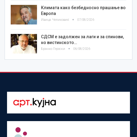
Климата како безбедносно прашање во
Европа
Ивица Челиковиќ
07/08/2026
СДСМ е задолжен за лаги и за спинови,
но вистинското…
Бранко Героски
06/08/2026