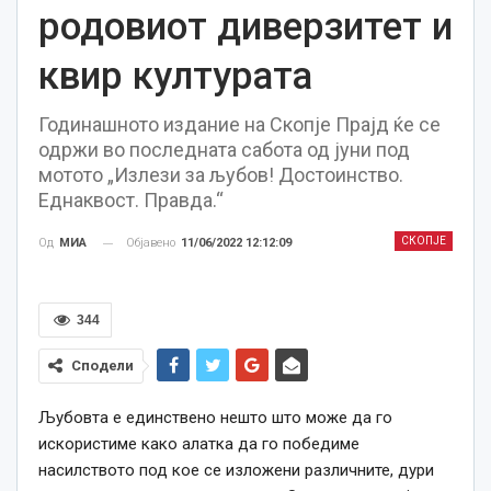
родовиот диверзитет и
квир културата
Годинашното издание на Скопје Прајд ќе се
одржи во последната сабота од јуни под
мотото „Излези за љубов! Достоинство.
Еднаквост. Правда.“
СКОПЈЕ
Објавено
11/06/2022 12:12:09
Од
МИА
344
Сподели
Љубовта е единствено нешто што може да го
искористиме како алатка да го победиме
насилството под кое се изложени различните, дури