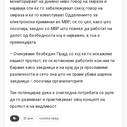
мониторираат на дневно ниво говор на омраза и
најавија оти ќе го забележуваат секој говор на
омраза и ќе го известуваат Одделението за
електронски криминал во МВР, се со цел, како што
посочија, заедно со МВР што повеќе да работат на
делот од безбедноста кој е најважен, а тоа е
превенцијата.
– Очекуваме безбеден Прајд со кој ќе го искажеме
нашиот протест, ќе ги истакнеме работите кои ние ги
бараме како заедница и на крај да ја прославиме
различноста и сето она што не прави убава шарена
заедница – посочија организаторите.
Тие потенцираа дека е очигледна потребата се уште
да го развиваат и практикуваат овој концепт на
протест и на видливост.
25 јуни
скоппје прајд