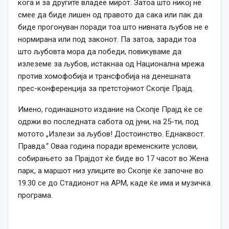
кога и за другите владее мирот. Затоа што никој не
смее да биде лишен од правото да сака или пак да
биде прогонуван поради тоа што нивната љубов не е
нормирана или под законот. Па затоа, заради тоа
што љубовта мора да победи, повикуваме да
излеземе за љубов, истакнаа од Национална мрежа
против хомофобија и трансфобија на денешната
прес-конференција за претстојниот Скопје Прајд.
Имено, годинашното издание на Скопје Прајд ќе се
одржи во последната сабота од јуни, на 25-ти, под
мотото „Излези за љубов! Достоинство. Еднаквост.
Правда.“ Оваа година поради временските услови,
собирањето за Прајдот ќе биде во 17 часот во Жена
парк, а маршот низ улиците во Скопје ќе започне во
19.30 се до Стадионот на АРМ, каде ќе има и музичка
програма.