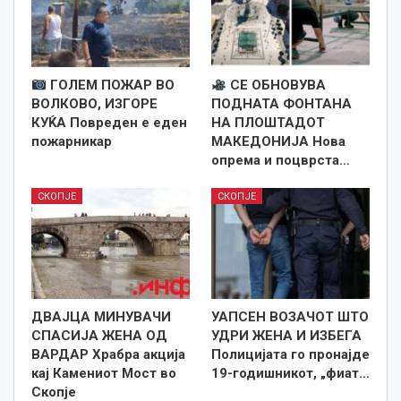
ГОЛЕМ ПОЖАР ВО
СЕ ОБНОВУВА
ВОЛКОВО, ИЗГОРЕ
ПОДНАТА ФОНТАНА
КУЌА Повреден е еден
НА ПЛОШТАДОТ
пожарникар
МАКЕДОНИЈА Нова
опрема и поцврста…
СКОПЈЕ
СКОПЈЕ
ДВАЈЦА МИНУВАЧИ
УАПСЕН ВОЗАЧОТ ШТО
СПАСИЈА ЖЕНА ОД
УДРИ ЖЕНА И ИЗБЕГА
ВАРДАР Храбра акција
Полицијата го пронајде
кај Камениот Мост во
19-годишникот, „фиат…
Скопје