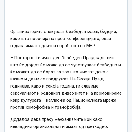
Организаторите очекуваат безбеден марш, бидејќи,
како што посочија на прес-конференцијата, оваа
година имаат одлична соработка со МВР.
– Повторно ќе има еден безбеден Прајд каде сите
што ќе дојдат ќе може да се чувствуваат безбедно и
ќе можат да се борат за тоа што мислат дека е
важно и да ни се придружат. На Скопје Прајд,
годинава, како и секоја година, ги славиме
сексуалниот и родовиот диверзитет и ја промовираме
квир културата – нагласија од Националната мрежа
против хомофобија и трансфобија.
Додадоа дека преку менханизмите кои како
невладини организации ги имаат од претходно,