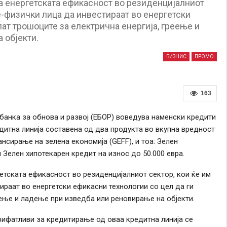
а енергетската ефикасност во резиденцијалниот
е-физички лица да инвестираат во енергетски
ат трошоците за електрична енергија, греење и
 објекти.
БИЗНИС
ПРОМО
163
банка за обнова и развој (ЕБОР) воведува наменски кредити
дитна линија составена од два продукта во вкупна вредност
нсирање на зелена економија (GEFF), и тоа: Зелен
 Зелен хипотекарен кредит на износ до 50.000 евра.
етската ефикасност во резиденцијалниот сектор, кои ќе им
ираат во енергетски ефикасни технологии со цел да ги
еење и ладење при изведба или реновирање на објекти.
рифатливи за кредитирање од оваа кредитна линија се