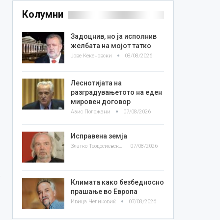
Колумни
Задоцнив, но ја исполнив
желбата на мојот татко
Јове Кекеновски
08/08/2026
Леснотијата на
разградувањетото на еден
мировен договор
Азис Положани
07/08/2026
Исправена земја
Златко Теодосиевски
07/08/2026
Климата како безбедносно
прашање во Европа
Ивица Челиковиќ
07/08/2026