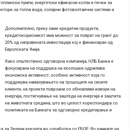
топлински пумпи, енергетски ефикасни котли и печки за
ектори за топла вода, соларни фотоволтаични системи и
Дополнително, преку овие кредитни продукти,
кредитокорисникот има можност за поврат на грант до
20% од направената инвестиција кој е финансиран од
Европската Унија.
Како општествено одговорна компанија, НЛБ Банка е
фокусирана на поддршка на еколошки одржлива
економска активност, особено активност која го
поддржува намалувањето на трошоците на своите
клиенти, на проекти поврзани со обновливи извори на
енергија, постигнување на заштеди на енергија и заштита
на животната средина, што во целост кореспондира со
политиката на Банката за одговорно кредитирање и
ка за Зелени кредити во соработка со ЕБОР. Во рамките на