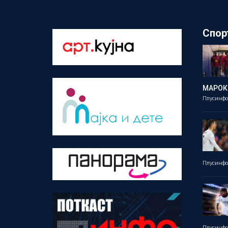
Спор
МАРОК
Плусинф
Плусинф
Плусинф