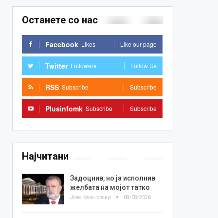
Останете со нас
Facebook
Likes
Like our page
Twitter
Followers
Follow Us
RSS
Subscribe
Subscribe
Plusinfomk
Subscribe
Subscribe
Најчитани
Задоцнив, но ја исполнив
желбата на мојот татко
Јове Кекеновски
08/08/2026