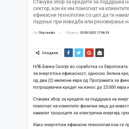
Станува збор за кредити за поддршка н
сектор, кои ќе им помогнат на клиентит
ефикасни технологии со цел да ги намал
ладење при изведба или реновирање на
Објавено
23/05/2022 17:06:29
Од
Плусинфо
Сподели
НЛБ Банка Скопје во соработка со Европската 
за енергетска ефикасност, односно Зелена кре
од два (2) милиони евра од Програмата за фина
потрошувачки кредит на износ до 25.000 евра и
Станува збор за кредити за поддршка на енерг
помогнат на клиентите-физички лица да инвест
намалат трошоците за електрична енергија, гр
Како енергетски ефикасни технологии кои се п