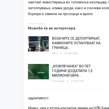
сметаат инвестирања во топлинска изолација, 
затоплување, клима уреди, како и сончеви кол
бојлери и замена на прозорци и врати.
Можеби ќе ве интересира
ВОЗАЧИТЕ СЕ ДЕПОРТИРААТ,
КАМИОНИТЕ ОСТАНУВААТ НА
ГРАНИЦА…
МИА
07/08/2026
„КОЖУВЧАНКА“ ВО ПЕТ
ГОДИНИ ДОДЕЛИЛА 1,5
МИЛИОНИ ЕВРА…
Плусинфо
07/08/2026
одржливост.
Инаку, ова е втора кредитна линија на НЛБ Бан