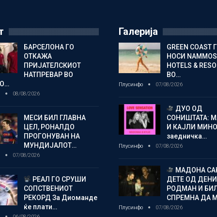
т
Галерија
БАРСЕЛОНА ГО
GREEN COAST 
ОТКАЖА
НОСИ NAMMOS
ПРИЈАТЕЛСКИОТ
HOTELS & RES
НАТПРЕВАР ВО
ВО…
О…
Плусинфо
07/08/2026
о
08/08/2026
ДУО ОД
МЕСИ БИЛ ГЛАВНА
СОНИШТАТА: 
ЦЕЛ, РОНАЛДО
И КАЈЛИ МИНО
ПРОГОНУВАН НА
заедничка…
МУНДИЈАЛОТ…
Плусинфо
07/08/2026
о
07/08/2026
МАДОНА СА
РЕАЛ ГО СРУШИ
ДЕТЕ ОД ДЕНИ
СОПСТВЕНИОТ
РОДМАН И БИ
РЕКОРД За Диоманде
СПРЕМНА ДА 
ќе плати…
Плусинфо
07/08/2026
о
06/08/2026