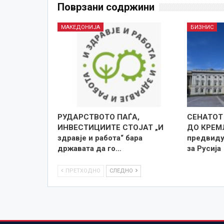
Поврзани содржини
МАКЕДОНИЈА
БИЗНИС
РУДАРСТВОТО ПАЃА,
СЕНАТОТ
ИНВЕСТИЦИИТЕ СТОЈАТ „И
ДО КРЕМЉ
здравје и работа“ бара
предвиду
државата да го…
за Русија
ПРЕТХОДНО
СЛЕДНО