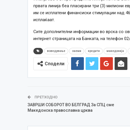
првата линија беа пласирани три (3) милиони е
им се исплатени финансиски стимулации над 46
исплаќаат.
Сите дополнителни информации во врска со ови
интернет страницата на Банката, на телефон 02
воведување
заеми
кредити
македонија
Сподели
ПРЕТХОДНО
ЗАВРШИ СОБОРОТ ВО БЕЛГРАД За СПЦ сме
Македонска православна црква