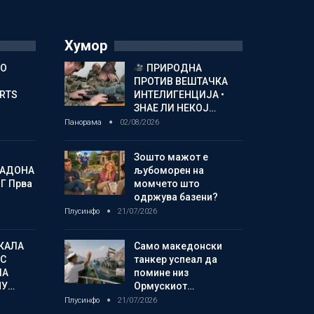
Хумор
ГО
ПРИРОДНА
ПРОТИВ ВЕШТАЧКА
ORTS
ИНТЕЛИГЕНЦИЈА •
ЗНАЕ ЛИ НЕКОЈ…
Панорама
02/08/2026
Зошто мажот е
МАДОНА
љубоморен на
Г Прва
момчето што
одржува базени?
Плусинфо
21/07/2026
КАЛА
Само македонски
С
танкер успеал да
ЛА
помине низ
МУ…
Ормускиот…
Плусинфо
21/07/2026