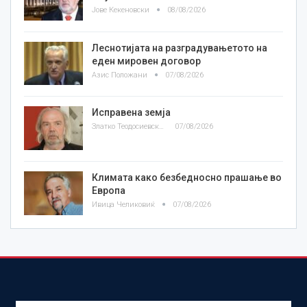
Јове Кекеновски
08/08/2026
Леснотијата на разградувањетото на
еден мировен договор
Азис Положани
07/08/2026
Исправена земја
Златко Теодосиевски
07/08/2026
Климата како безбедносно прашање во
Европа
Ивица Челиковиќ
07/08/2026