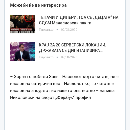
Можеби ќе ве интересира
TEПАЧИ И ДИЛЕРИ, ТОА СЕ „ДЕЦАТА“ НА
СДСМ Манасиевски пак ги…
Плусинфо
09/08/2026
КРАЈ ЗА 20 СЕРВЕРСКИ ЛОКАЦИИ,
ДРЖАВАТА СЕ ДИГИТАЛИЗИРА…
Плусинфо
07/08/2026
– Зоран го победи Заев… Насловот кој го читате, не е
наслов на сатирична вест. Насловот кој го читате е
наслов на апсурдот во нашето општество – напиша
Николовски на својот „Фејсбук“ профил.