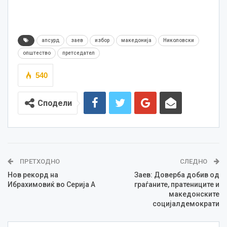
апсурд
заев
избор
македонија
Николовски
општество
претседател
540
Сподели
ПРЕТХОДНО
СЛЕДНО
Нов рекорд на
Заев: Доверба добив од
Ибрахимовиќ во Серија А
граѓаните, пратениците и
македонските
социјалдемократи