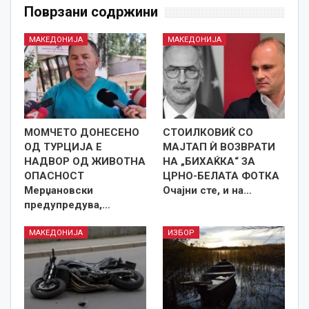
Поврзани содржини
МАКЕДОНИЈА
МАКЕДОНИЈА
МОМЧЕТО ДОНЕСЕНО
СТОИЛКОВИЌ СО
ОД ТУРЦИЈА Е
МАЈТАП Ѝ ВОЗВРАТИ
НАДВОР ОД ЖИВОТНА
НА „БИХАЌКА“ ЗА
ОПАСНОСТ
ЦРНО-БЕЛАТА ФОТКА
Мерџановски
Очајни сте, и на…
предупредува,…
МАКЕДОНИЈА
ИЗБОР