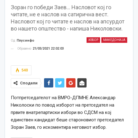
Зоран го победи Заев… Насловот кој го
читате, не е наслов на сатирична вест.
Насловот кој го читате е наслов на апсурдот
во нашето општество - напиша Николовски.
ИЗБОР
МАКЕДОНИЈА
Од
Плусинфо
Објавено
21/03/2021 22:02:03
540
Сподели
Потпретседателот на ВМРО-ДПМНЕ Александар
Николоски по повод изборот на претседател на
првите внатрепартиски избори во СДСМ на кој
единствен кандидат беше староновиот претседател
Зоран Заев, го искоментира неговиот избор.