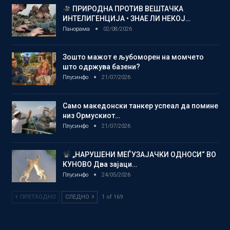
ПРИРОДНА ПРОТИВ ВЕШТАЧКА
ИНТЕЛИГЕНЦИЈА • ЗНАЕ ЛИ НЕКОЈ…
Панорама
02/08/2026
Зошто мажот е љубоморен на момчето
што одржува базени?
Плусинфо
21/07/2026
Само македонски танкер успеал да помине
низ Ормускиот…
Плусинфо
21/07/2026
„НАРУШЕНИ МЕЃУЗАЈАЧКИ ОДНОСИ“ ВО
КУНОВО Два зајаци…
Плусинфо
24/05/2026
ПРЕТХОДНО
СЛЕДНО
1 of 169