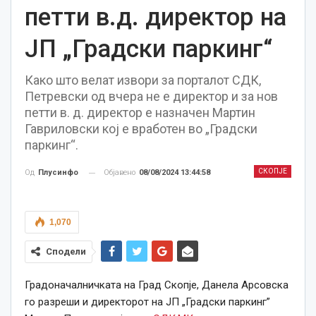
петти в.д. директор на
ЈП „Градски паркинг“
Како што велат извори за порталот СДК,
Петревски од вчера не е директор и за нов
петти в. д. директор е назначен Мартин
Гавриловски кој е вработен во „Градски
паркинг“.
СКОПЈЕ
Објавено
08/08/2024 13:44:58
Од
Плусинфо
1,070
Сподели
Градоначалничката на Град Скопје, Данела Арсовска
го разреши и директорот на ЈП „Градски паркинг”