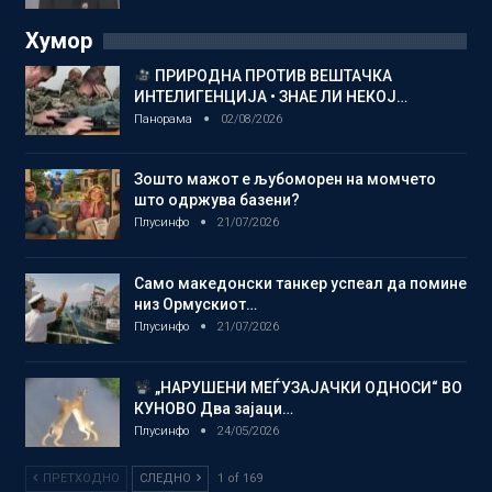
Хумор
ПРИРОДНА ПРОТИВ ВЕШТАЧКА
ИНТЕЛИГЕНЦИЈА • ЗНАЕ ЛИ НЕКОЈ…
Панорама
02/08/2026
Зошто мажот е љубоморен на момчето
што одржува базени?
Плусинфо
21/07/2026
Само македонски танкер успеал да помине
низ Ормускиот…
Плусинфо
21/07/2026
„НАРУШЕНИ МЕЃУЗАЈАЧКИ ОДНОСИ“ ВО
КУНОВО Два зајаци…
Плусинфо
24/05/2026
ПРЕТХОДНО
СЛЕДНО
1 of 169