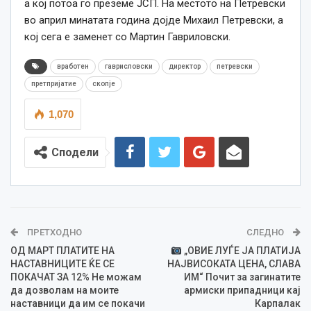
а кој потоа го преземе ЈСП. На местото на Петревски
во април минатата година дојде Михаил Петревски, а
кој сега е заменет со Мартин Гавриловски.
вработен
гаврисловски
директор
петревски
претпријатие
скопје
1,070
Сподели
ПРЕТХОДНО
СЛЕДНО
ОД МАРТ ПЛАТИТЕ НА
„ОВИЕ ЛУЃЕ ЈА ПЛАТИЈА
НАСТАВНИЦИТЕ ЌЕ СЕ
НАЈВИСОКАТА ЦЕНА, СЛАВА
ПОКАЧАТ ЗА 12% Не можам
ИМ“ Почит за загинатите
да дозволам на моите
армиски припадници кај
наставници да им се покачи
Карпалак