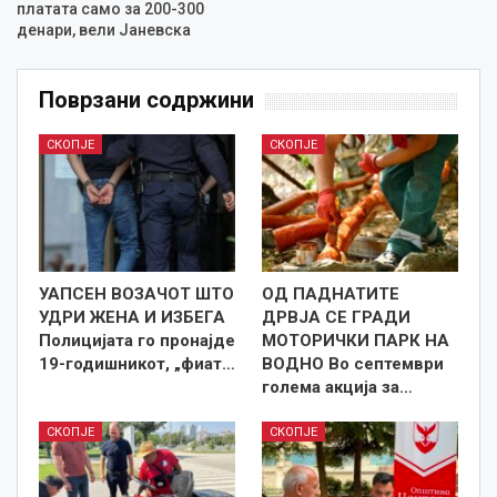
платата само за 200-300
денари, вели Јаневска
Поврзани содржини
СКОПЈЕ
СКОПЈЕ
УАПСЕН ВОЗАЧОТ ШТО
ОД ПАДНАТИТЕ
УДРИ ЖЕНА И ИЗБЕГА
ДРВЈА СЕ ГРАДИ
Полицијата го пронајде
МОТОРИЧКИ ПАРК НА
19-годишникот, „фиат…
ВОДНО Во септември
голема акција за…
СКОПЈЕ
СКОПЈЕ