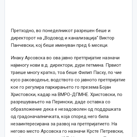
Претходно, во понеделникот разрешен беше и
директорот на „Водовод и канализација“ Виктор
Панчевски, кој беше именуван пред 6 месеци.
Инаку Арсовска во ова јавно претпријатие назначи
најмногу нови в.д. директори, дури петмина. Првиот
траеше многу кратко, тоа беше Филип Пасху, по чие
кусо раководење, водството со јавното претпријатие
кое го регулира паркирањето го презема Бојан
Христовски, кадар на ВМРО-ДПМНЕ. Христовски, по
разрешувањето на Перински, даде оставка со
образложение дека е незадоволен од поддршката
од градоначалничката, која според него била
незаинтересирана за развој на претпријатието. На
негово место Арсовска го назначи Крсте Петревски,