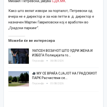
Михаил Петревски, јавува
СДК.МК
.
Како што велат извори за порталот, Петревски од
вчера не е директор и за нов петти в. д. директор е
назначен Мартин Гавриловски кој е вработен во
„Градски паркинг“.
Можеби ќе ве интересира
УАПСЕН ВОЗАЧОТ ШТО УДРИ ЖЕНА И
ИЗБЕГА Полицијата го…
Плусинфо
06/08/2026
МУ СЕ ВРАЌА СЈАЈОТ НА ГРАДСКИОТ
ПАРК Расчистени се…
Плусинфо
01/08/2026