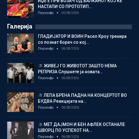
ИЏЕ Е ПРВ ВОЗАЧ ОД БАЛКАНОТ КОЈ ЌЕ
НАСТАПИ СО ПРОТОТИП…
Плусинфо
05/08/2026
Галерија
ГЛАДИЈАТОР И ВОИН Расел Кроу тренира
со познат борач со кој…
Плусинфо
06/08/2026
ЖИВЕЈ ГО ЖИВОТОТ ЗАШТО НЕМА
РЕПРИЗА Слушнете ја новата…
Плусинфо
06/08/2026
ЛЕПА БРЕНА ПАДНА НА КОНЦЕРТОТ ВО
БУДВА Реакцијата на…
Плусинфо
06/08/2026
МЕТ ДАЈМОН И БЕН АФЛЕК ОСТАНАЛЕ
ШВОРЦ ПО УСПЕХОТ НА…
Плусинфо
06/08/2026