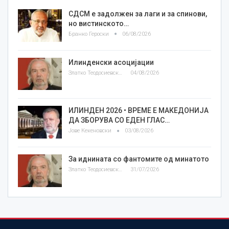
СДСМ е задолжен за лаги и за спинови,
но вистинското…
Бранко Героски
06/08/2026
Илинденски асоцијации
Златко Теодосиевски
04/08/2026
ИЛИНДЕН 2026 • ВРЕМЕ Е МАКЕДОНИЈА
ДА ЗБОРУВА СО ЕДЕН ГЛАС…
Јове Кекеновски
03/08/2026
За иднината со фантомите од минатото
Златко Теодосиевски
31/07/2026