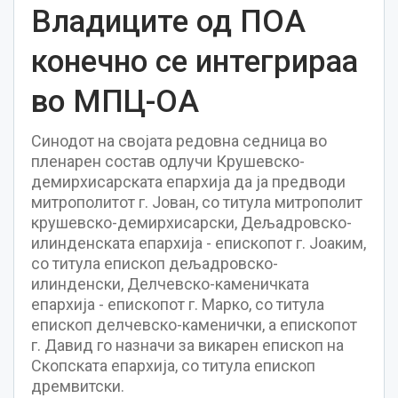
Владиците од ПОА
конечно се интегрираа
во МПЦ-ОА
Синодот на својата редовна седница во
пленарен состав одлучи Крушевско-
демирхисарската епархија да ја предводи
митрополитот г. Јован, со титула митрополит
крушевско-демирхисарски, Дељадровско-
илинденската епархија - епископот г. Јоаким,
со титула епископ дељадровско-
илинденски, Делчевско-каменичката
епархија - епископот г. Марко, со титула
епископ делчевско-каменички, а епископот
г. Давид го назначи за викарен епископ на
Скопската епархија, со титула епископ
дремвитски.