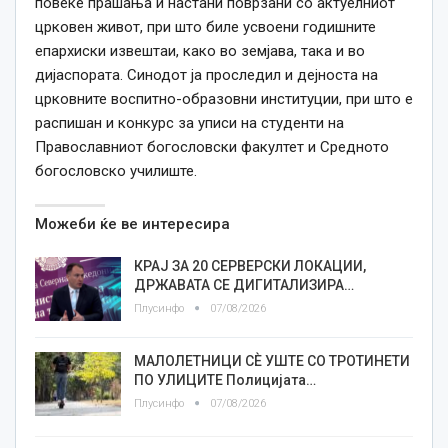
повеќе прашања и настани поврзани со актуелниот
црковен живот, при што биле усвоени годишните
епархиски извештаи, како во земјава, така и во
дијаспората. Синодот ја проследил и дејноста на
црковните воспитно-образовни институции, при што е
распишан и конкурс за уписи на студенти на
Православниот богословски факултет и Средното
богословско училиште.
Можеби ќе ве интересира
КРАЈ ЗА 20 СЕРВЕРСКИ ЛОКАЦИИ,
ДРЖАВАТА СЕ ДИГИТАЛИЗИРА…
Плусинфо
07/08/2026
МАЛОЛЕТНИЦИ СÈ УШТЕ СО ТРОТИНЕТИ
ПО УЛИЦИТЕ Полицијата…
Плусинфо
07/08/2026