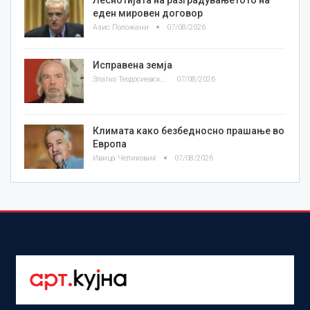
еден мировен договор
Азис Положани
07/08/2026
Исправена земја
Златко Теодосиевски
07/08/2026
Климата како безбедносно прашање во
Европа
Ивица Челиковиќ
07/08/2026