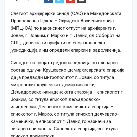
Светиот архијерејски синод (САС) на Македонската
Православна Црква – Охридска Архиепископија
(МПЦ-ОА) по канонскиот отпуст на архијереите г.
Јован, г. Јоаким, г. Марко и г. Давид од Соборот на
СПЦ, денеска ги прифати во своја канонска
јурисдикција и им определи епархии и задолженија.
Синодот на својата редовна седница во пленарен
состав одлучи Крушевско-демирхисарската епархија
да ја предводи митрополитот г. Јован, со титула
митрополит крушевско-демирхисарски,
Дељадровско-илинденската епархија – епископот г.
Јоаким, со титула епископ дељадровско-
илинденски, Делчевско-каменичката епархија –
епископот г. Марко, со титула епископ делчевско-
каменички, а епископот г. Давид го назначи за
викарен епископ на Скопската епархија, со титула
епископ дремвитски.