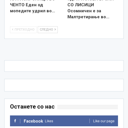
ЧЕНТО Еден од
СО ЛИСИЦИ
мопедите удрил во…
Осомничен е за
Малтретирање во…
ПРЕТХОДНО
СЛЕДНО
Останете со нас
Facebook
Likes
Like our page