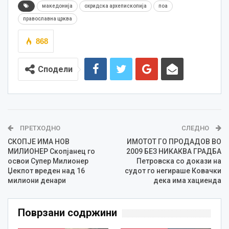
македонија
охридска архепископија
поа
православна црква
868
Сподели
ПРЕТХОДНО
СЛЕДНО
СКОПЈЕ ИМА НОВ
ИМОТОТ ГО ПРОДАДОВ ВО
МИЛИОНЕР Скопјанец го
2009 БЕЗ НИКАКВА ГРАДБА
освои Супер Милионер
Петровска со докази на
Џекпот вреден над 16
судот го негираше Ковачки
милиони денари
дека има хациенда
Поврзани содржини