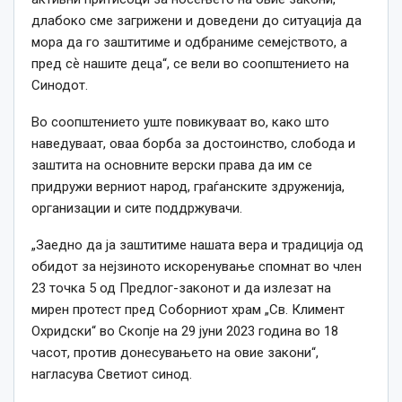
длабоко сме загрижени и доведени до ситуација да
мора да го заштитиме и одбраниме семејството, а
пред сѐ нашите деца“, се вели во соопштението на
Синодот.
Во соопштението уште повикуваат во, како што
наведуваат, оваа борба за достоинство, слобода и
заштита на основните верски права да им се
придружи верниот народ, граѓанските здруженија,
организации и сите поддржувачи.
„Заедно да ја заштитиме нашата вера и традиција од
обидот за нејзиното искоренување спомнат во член
23 точка 5 од Предлог-законот и да излезат на
мирен протест пред Соборниот храм „Св. Климент
Охридски“ во Скопје на 29 јуни 2023 година во 18
часот, против донесувањето на овие закони“,
нагласува Светиот синод.