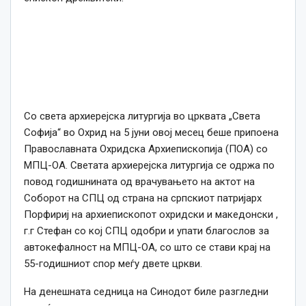
Со света архиерејска литургија во црквата „Света
Софија“ во Охрид на 5 јуни овој месец беше припоена
Православната Охридска Архиепископија (ПОА) со
МПЦ-ОА. Светата архиерејска литургија се одржа по
повод годишнината од врачувањето на актот на
Соборот на СПЦ од страна на српскиот патријарх
Порфириј на архиепископот охридски и македонски ,
г.г Стефан со кој СПЦ одобри и упати благослов за
автокефалност на МПЦ-ОА, со што се стави крај на
55-годишниот спор меѓу двете цркви.
На денешната седница на Синодот биле разгледни