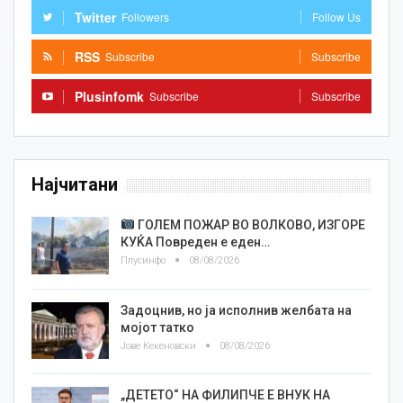
Twitter
Followers
Follow Us
RSS
Subscribe
Subscribe
Plusinfomk
Subscribe
Subscribe
Најчитани
ГОЛЕМ ПОЖАР ВО ВОЛКОВО, ИЗГОРЕ
КУЌА Повреден е еден…
Плусинфо
08/08/2026
Задоцнив, но ја исполнив желбата на
мојот татко
Јове Кекеновски
08/08/2026
„ДЕТЕТО“ НА ФИЛИПЧЕ Е ВНУК НА