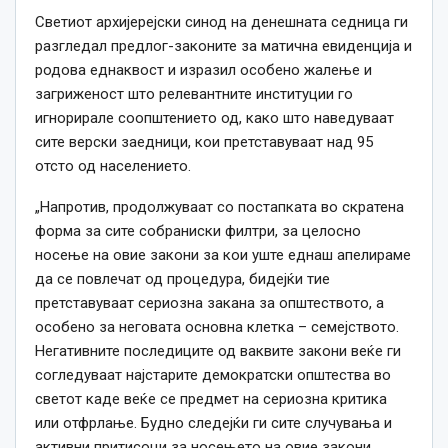
Светиот архијерејски синод на денешната седница ги
разгледал предлог-законите за матична евиденција и
родова еднаквост и изразил особено жалење и
загриженост што релевантните институции го
игнорирале соопштението од, како што наведуваат
сите верски заедници, кои претставуваат над 95
отсто од населението.
„Напротив, продолжуваат со постапката во скратена
форма за сите собраниски филтри, за целосно
носење на овие закони за кои уште еднаш апелираме
да се повлечат од процедура, бидејќи тие
претставуваат сериозна закана за општеството, а
особено за неговата основна клетка – семејството.
Негативните последиците од ваквите закони веќе ги
согледуваат најстарите демократски општества во
светот каде веќе се предмет на сериозна критика
или отфрлање. Будно следејќи ги сите случувања и
активни притисоци за носењето на овие закони,