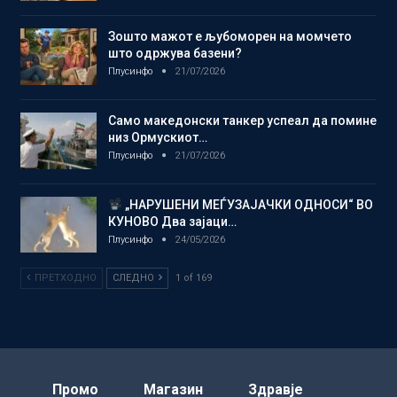
Зошто мажот е љубоморен на момчето
што одржува базени?
Плусинфо
21/07/2026
Само македонски танкер успеал да помине
низ Ормускиот…
Плусинфо
21/07/2026
„НАРУШЕНИ МЕЃУЗАЈАЧКИ ОДНОСИ“ ВО
КУНОВО Два зајаци…
Плусинфо
24/05/2026
ПРЕТХОДНО
СЛЕДНО
1 of 169
Промо
Магазин
Здравје