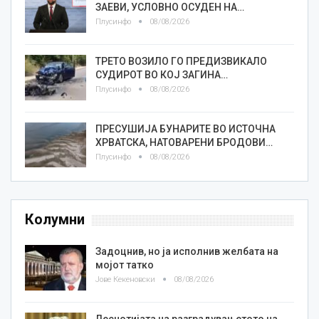
ЗАЕВИ, УСЛОВНО ОСУДЕН НА…
Плусинфо
08/08/2026
ТРЕТО ВОЗИЛО ГО ПРЕДИЗВИКАЛО
СУДИРОТ ВО КОЈ ЗАГИНА…
Плусинфо
08/08/2026
ПРЕСУШИЈА БУНАРИТЕ ВО ИСТОЧНА
ХРВАТСКА, НАТОВАРЕНИ БРОДОВИ…
Плусинфо
08/08/2026
Колумни
Задоцнив, но ја исполнив желбата на
мојот татко
Јове Кекеновски
08/08/2026
Леснотијата на разградувањетото на