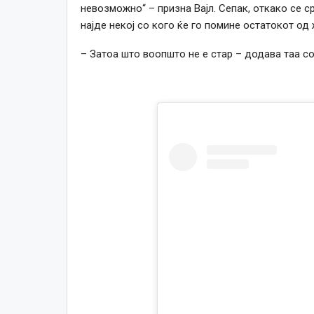
невозможно“ – призна Вајл. Сепак, откако се с
најде некој со кого ќе го помине остатокот од
– Затоа што воопшто не е стар – додава таа со