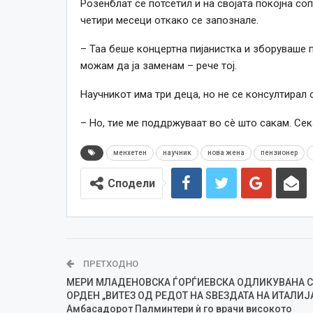
Розенблат се потсетил и на својата покојна соп
четири месеци откако се запознале.
– Таа беше концертна пијанистка и зборуваше п
можам да ја заменам – рече тој.
Научникот има три деца, но не се консултирал с
– Но, тие ме поддржуваат во сè што сакам. Сека
менхетен
научник
нова жена
пензионер
Сподели
ПРЕТХОДНО
МЕРИ МЛАДЕНОВСКА ЃОРЃИЕВСКА ОДЛИКУВАНА 
ОРДЕН „ВИТЕЗ ОД РЕДОТ НА ЅВЕЗДАТА НА ИТАЛИЈ
Амбасадорот Палминтери ѝ го врачи високото