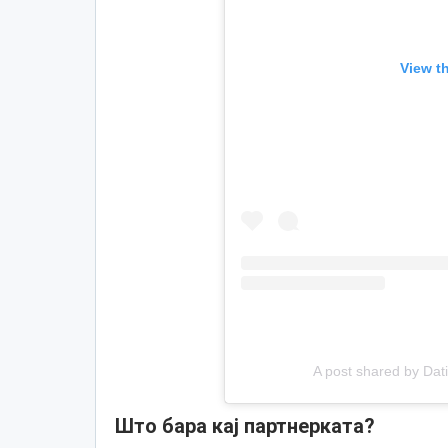
View t
A post shared by Dati
Што бара кај партнерката?