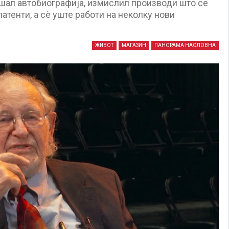
шал автобиографија, измислил производи што се
атенти, а сè уште работи на неколку нови
ЖИВОТ
МАГАЗИН
ПАНОРАМА НАСЛОВНА