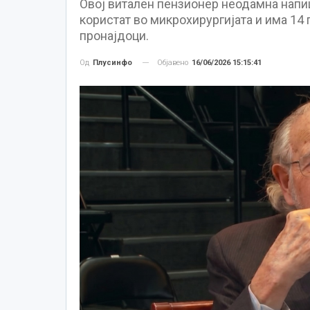
Овој витален пензионер неодамна напи
користат во микрохирургијата и има 14 п
пронајдоци.
Објавено
16/06/2026 15:15:41
Од
Плусинфо