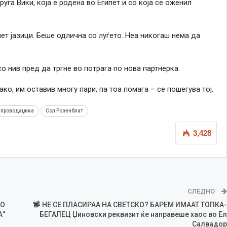
руга Вики, која е родена во Египет и со која се оженил
ет јазици. Беше одлична со луѓето. Неа никогаш нема да
о нив пред да тргне во потрага по нова партнерка.
ко, им оставив многу пари, па тоа помага – се пошегува тој.
проводаџика
Сол Розенблат
3,428
СЛЕДНО
СО
НЕ СЕ ПЛАСИРАА НА СВЕТСКО? БАРЕМ ИМААТ ТОПКА-
А“
БЕГАЛЕЦ Џиновски реквизит ќе направеше хаос во Ел
Салвадор