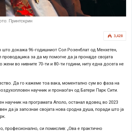
то: Принтскрин
3,428
ко што докажа 96-годишниот Сол Розенблат од Менхетен,
 проводаџика за да му помогне да ја пронајде својата
 жени во нивните 70-ти и 80-ти години, ниту една досега не
вство. Да го кажеме тоа вака, моментално сум во фаза на
оздухопловен научник и пронаоѓач од Батери Парк Сити.
ен научник на програмата Аполо, останал вдовец во 2023
вен да ја запознае својата нова сродна душа, поради што ја
рк.
Но, професионално, си помислив: „Ова е практично