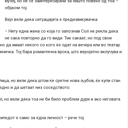
музеј, но не се заинтересирани за ништо повеќе од тоа –
објасни тој.
Вејл вели дека ситуацијата е предизвикувачка.
– Ниту една жена со која го запознав Сол не рекла дека
не сака повторно да го види. Тие сакаат, но под свои
но да имаат некого со кого ќе одат на вечера или во театар.
ничка. Тој бара романтична врска, што веројатно вклучува и
ица, но вели дека штом ќе сретне нова љубов, ќе купи стан
едно и да шетаат низ соседството.
, но вели дека тоа не би било проблем дури и ако неговата
ипедот е само за една личност – рече тој.