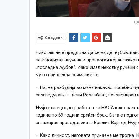
Фо
Сподели
Никогаш не е предоцна да се најде љубов, ка
пензиониран научник и пронаоѓач кој ангажирал
„последна љубов“. Иако имал неколку ручеци со
му го привлекла вниманието.
– Па, не разбудија во мене никакво посебно чу
разгледување – вели Розенблат, пензиониран в
Њујорчанецот, кој работел за НАСА како ракет
година по 69 години среќен брак. Сега е подгот
ангажирал проводаџиката Брижит Вајл од Њујо
– Како личност, неговата приказна ме трогна. 