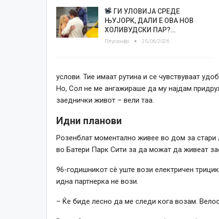
ГИ УЛОВИЈА СРЕДЕ
ЊУЈОРК, ДАЛИ Е ОВА НОВ
ХОЛИВУДСКИ ПАР?…
Плусинфо
25/06/2026
услови. Тие имаат рутина и се чувствуваат удоб
Но, Сол не ме ангажираше да му најдам придруж
заеднички живот – вели таа.
Идни планови
Розенблат моментално живее во дом за стари л
во Батери Парк Сити за да можат да живеат за
96-годишникот сè уште вози електричен трицикл
идна партнерка не вози.
– Ќе биде лесно да ме следи кога возам. Велос