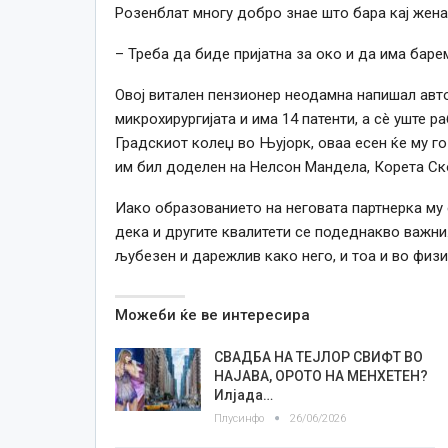
Розенблат многу добро знае што бара кај жена
– Треба да биде пријатна за око и да има баре
Овој витален пензионер неодамна напишал авт
микрохирургијата и има 14 патенти, а сè уште р
Градскиот колеџ во Њујорк, оваа есен ќе му г
им бил доделен на Нелсон Мандела, Корета Ско
Иако образованието на неговата партнерка му 
дека и другите квалитети се подеднакво важни. 
љубезен и дарежлив како него, и тоа и во физи
Можеби ќе ве интересира
СВАДБА НА ТЕЈЛОР СВИФТ ВО
НАЈАВА, OРОТО НА МЕНХЕТЕН?
Илјада…
Плусинфо
26/06/2026