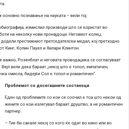
та.
м основно познавање на науката – вели тој.
обиографија, измислил производи што се користат во
аботи на неколку нови пронајдоци. Неговиот колеџ,
о додели престижниот претседателски медал, кој претходно
т Кинг, Колин Пауел и Хилари Клинтон.
е важно, Розенблат и неговата проводаџика се согласуваат
Вејл вели дека бараат „некој што е топол, емпатичен,
чка смисла, бидејќи Сол е топол и романтичен“.
Проблемот со досегашните состаноци
Еден од проблемите со кои се соочил е тоа што некои од
жените со кои излегувал бараат друштво, а не романтичен
партнер.
– Тие би сакале некој со кого ќе одат во кино или во