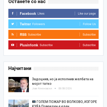
Останете со нас
Facebook
Likes
Like our page
Twitter
Followers
Follow Us
RSS
Subscribe
Subscribe
Plusinfomk
Subscribe
Subscribe
Најчитани
Задоцнив, но ја исполнив желбата на
мојот татко
Јове Кекеновски
08/08/2026
ГОЛЕМ ПОЖАР ВО ВОЛКОВО, ИЗГОРЕ
КУЌА Повреден е еден…