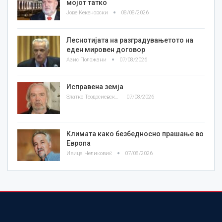
мојот татко
Јове Кекеновски
08/08/2026
Леснотијата на разградувањетото на
еден мировен договор
Азис Положани
07/08/2026
Исправена земја
Златко Теодосиевски
07/08/2026
Климата како безбедносно прашање во
Европа
Ивица Челиковиќ
07/08/2026