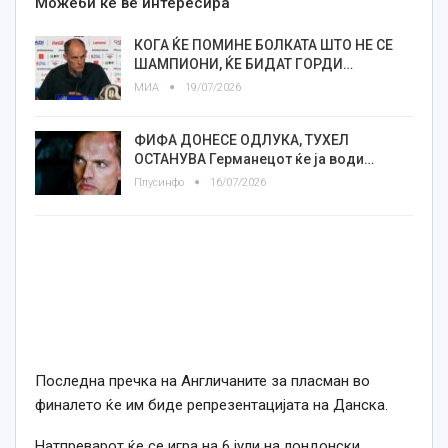
Можеби ќе ве интересира
КОГА ЌЕ ПОМИНЕ БОЛКАТА ШТО НЕ СЕ
ШАМПИОНИ, ЌЕ БИДАТ ГОРДИ…
МИА
19/07/2026
ФИФА ДОНЕСЕ ОДЛУКА, ТУХЕЛ
ОСТАНУВА Германецот ќе ја води…
Плусинфо
16/07/2026
Последна пречка на Англичаните за пласман во
финалето ќе им биде репрезентацијата на Данска.
Натпреварот ќе се игра на 6 јули на лондонски