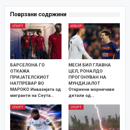
Поврзани содржини
СПОРТ
ИЗБОР
БАРСЕЛОНА ГО
МЕСИ БИЛ ГЛАВНА
ОТКАЖА
ЦЕЛ, РОНАЛДО
ПРИЈАТЕЛСКИОТ
ПРОГОНУВАН НА
НАТПРЕВАР ВО
МУНДИЈАЛОТ
МАРОКО Инвазијата од
Откриени морничави
мигранти на Сеута…
детали од…
СПОРТ
СПОРТ