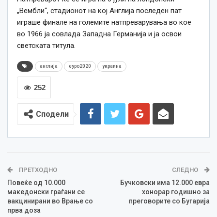
„Вембли“, стадионот на кој Англија последен пат
играше финале на големите натпреварувања во кое
во 1966 ја совлада Западна Германија и ја освои
светската титула.
англија
еуро2020
украина
252
Сподели
ПРЕТХОДНО
СЛЕДНО
Повеќе од 10.000
Бучковски има 12.000 евра
македонски граѓани се
хонорар годишно за
вакцинирани во Врање со
преговорите со Бугарија
прва доза