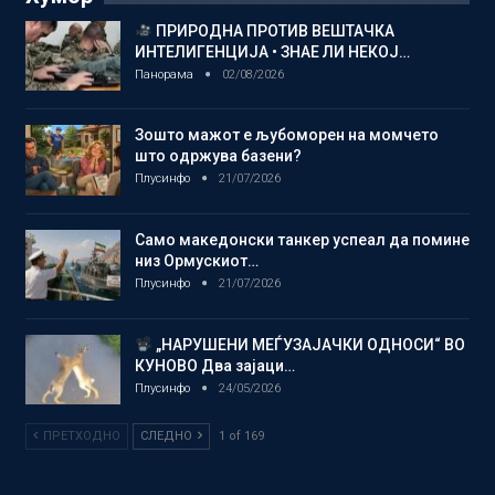
ПРИРОДНА ПРОТИВ ВЕШТАЧКА
ИНТЕЛИГЕНЦИЈА • ЗНАЕ ЛИ НЕКОЈ…
Панорама
02/08/2026
Зошто мажот е љубоморен на момчето
што одржува базени?
Плусинфо
21/07/2026
Само македонски танкер успеал да помине
низ Ормускиот…
Плусинфо
21/07/2026
„НАРУШЕНИ МЕЃУЗАЈАЧКИ ОДНОСИ“ ВО
КУНОВО Два зајаци…
Плусинфо
24/05/2026
ПРЕТХОДНО
СЛЕДНО
1 of 169