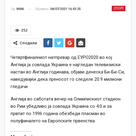
СПОРТ
Објавено
04/07/2021 16:43:25
Од
МИА
252
Сподели
Четвртфиналниот натпревар од ЕУРО2020 во кој
Англија ја совлада Украина е најгледан телевизиски
настан во Англија годинава, објави денеска Би-Би-Си,
наведувајќи дека преносот го следеле 20.9 милиони
гледачи.
Англија во саботата вечер на Олимпискиот стадион
во Рим убедливо ја совлада Украина со 4:0 и за
првпат по 1996 година обезбеди пласман во
полуфиналето на Европските првенства.