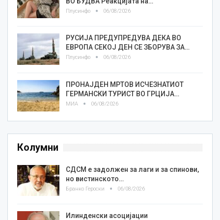
ВО БУДВА Реакцијата на…
Плусинфо
06/08/2026
РУСИЈА ПРЕДУПРЕДУВА ДЕКА ВО
ЕВРОПА СЕКОЈ ДЕН СЕ ЗБОРУВА ЗА…
Плусинфо
06/08/2026
ПРОНАЈДЕН МРТОВ ИСЧЕЗНАТИОТ
ГЕРМАНСКИ ТУРИСТ ВО ГРЦИЈА…
МИА
06/08/2026
Колумни
СДСМ е задолжен за лаги и за спинови,
но вистинското…
Бранко Героски
06/08/2026
Илинденски асоцијации