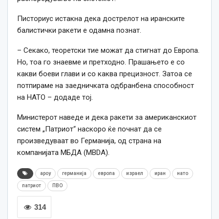
Писториус истакна дека дострелот на иранските
балистички ракети е одамна познат.
– Секако, теоретски тие можат да стигнат до Европа.
Но, тоа го знаевме и претходно. Прашањето е со
какви боеви глави и со каква прецизност. Затоа се
потпираме на заедничката одбранбена способност
на НАТО – додаде тој.
Министерот наведе и дека ракети за американскиот
систем „Патриот“ наскоро ќе почнат да се
произведуваат во Германија, од страна на
компанијата МБДА (MBDA).
ароу
германија
европа
израел
иран
нато
патриот
ПВО
314