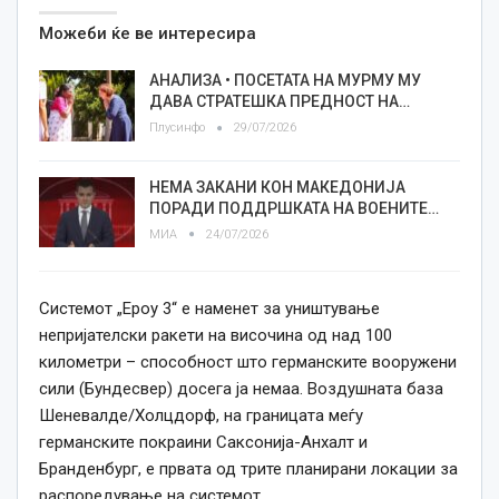
Можеби ќе ве интересира
АНАЛИЗА • ПОСЕТАТА НА МУРМУ МУ
ДАВА СТРАТЕШКА ПРЕДНОСТ НА…
Плусинфо
29/07/2026
НЕМА ЗАКАНИ КОН МАКЕДОНИЈА
ПОРАДИ ПОДДРШКАТА НА ВОЕНИТЕ…
МИА
24/07/2026
Системот „Ероу 3“ е наменет за уништување
непријателски ракети на височина од над 100
километри – способност што германските вооружени
сили (Бундесвер) досега ја немаа. Воздушната база
Шеневалде/Холцдорф, на границата меѓу
германските покраини Саксонија-Анхалт и
Бранденбург, е првата од трите планирани локации за
распоредување на системот.