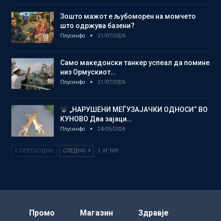
Зошто мажот е љубоморен на момчето
што одржува базени?
Плусинфо
21/07/2026
Само македонски танкер успеал да помине
низ Ормускиот…
Плусинфо
21/07/2026
„НАРУШЕНИ МЕЃУЗАЈАЧКИ ОДНОСИ“ ВО
КУНОВО Два зајаци…
Плусинфо
24/05/2026
ПРЕТХОДНО
СЛЕДНО
1 of 169
Промо
Магазин
Здравје