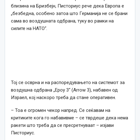
близина на Бризбејн, Писториус рече дека Европа е
„безбедна, особено затоа што Германија не се брани
сама во воздушната одбрана, туку во рамки на
силите на НАТО“.
Тој се осврна и на распоредувањето на системот за
воздушна одбрана „Ероу 3“ (Arrow 3), набавен од
Израел, кој наскоро треба да стане оперативен.
– Тоа е огромен чекор напред. Се сеќавам на
критиките кога го набавивме – се тврдеше дека нема
ракети што треба да се пресретнуваат – изјави
Писториус.