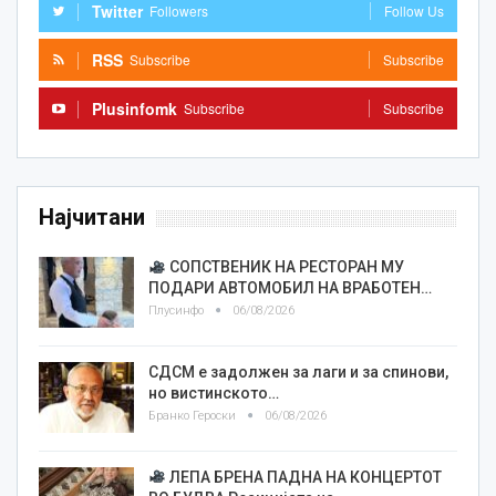
Twitter
Followers
Follow Us
RSS
Subscribe
Subscribe
Plusinfomk
Subscribe
Subscribe
Најчитани
СОПСТВЕНИК НА РЕСТОРАН МУ
ПОДАРИ АВТОМОБИЛ НА ВРАБОТЕН…
Плусинфо
06/08/2026
СДСМ е задолжен за лаги и за спинови,
но вистинското…
Бранко Героски
06/08/2026
ЛЕПА БРЕНА ПАДНА НА КОНЦЕРТОТ