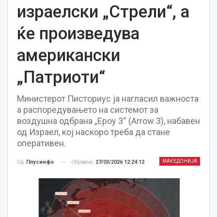
израелски „Стрели“, а
ќе произведува
американски
„Патриоти“
Министерот Писториус ја нагласил важноста
а распоредувањето на системот за
воздушна одбрана „Ероу 3“ (Arrow 3), набавен
од Израел, кој наскоро треба да стане
оперативен.
МАКЕДОНИЈА
Објавено
27/03/2026 12:24:12
Од
Плусинфо