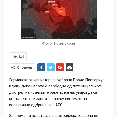
Фото: Принтскрин
314
Сподели
Германскиот министер за одбрана Борис Писториус
изјави дека Европа е безбедна од потенцијалниот
дострел на иранските ракети, нагласувајќи дека
континентот е заштитен преку системот на
колективна одбрана на НАТО.
За време на посетата на австралиска касарна во