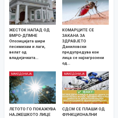
ЖЕСТОК НАПАД ОД
КОМАРЦИТЕ СЕ
ВМРО-ДПМНЕ
ЗАКАНА ЗА
Опозицијата шири
ЗДРАВЈЕТО
песимизам и лаги,
Даниловски
велат од
предупредува кои
владејачката…
лица се најзагрозени
од…
МАКЕДОНИЈА
МАКЕДОНИЈА
ЛЕТОТО ГО ПОКАЖУВА
СДСМ СЕ ПЛАШИ ОД
НАЈЖЕШКОТО ЛИЦE
ФУНКЦИОНАЛНИ