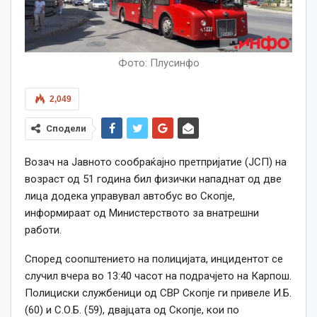
Фото: Плусинфо
2,049
Сподели
Возач на Јавното сообраќајно претпријатие (ЈСП) на
возраст од 51 година бил физички нападнат од две
лица додека управувал автобус во Скопје,
информираат од Министерството за внатрешни
работи.
Според соопштението на полицијата, инцидентот се
случил вчера во 13:40 часот на подрачјето на Карпош.
Полициски службеници од СВР Скопје ги привеле И.Б.
(60) и С.О.Б. (59), двајцата од Скопје, кои по