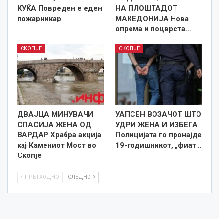
КУЌА Повреден е еден
НА ПЛОШТАДОТ
пожарникар
МАКЕДОНИЈА Нова
опрема и поцврста…
СКОПЈЕ
СКОПЈЕ
ДВАЈЦА МИНУВАЧИ
УАПСЕН ВОЗАЧОТ ШТО
СПАСИЈА ЖЕНА ОД
УДРИ ЖЕНА И ИЗБЕГА
ВАРДАР Храбра акција
Полицијата го пронајде
кај Камениот Мост во
19-годишникот, „фиат…
Скопје
ПРЕТХОДНО
СЛЕДНО