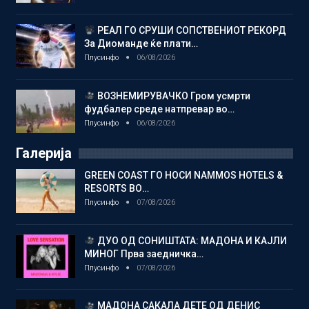
РЕАЛ ГО СРУШИ СОПСТВЕНИОТ РЕКОРД
За Диоманде ќе плати…
Плусинфо
06/08/2026
ВОЗНЕМИРУВАЧКО Гром усмрти
фудбалер среде натпревар во…
Плусинфо
06/08/2026
Галерија
GREEN COAST ГО НОСИ NAMMOS HOTELS &
RESORTS ВО…
Плусинфо
07/08/2026
ДУО ОД СОНИШТАТА: МАДОНА И КАЈЛИ
МИНОГ Прва заедничка…
Плусинфо
07/08/2026
МАДОНА САКАЛА ДЕТЕ ОД ДЕНИС