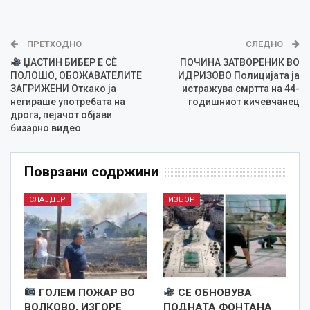
ПРЕТХОДНО
СЛЕДНО
ЏАСТИН БИБЕР Е СЀ
ПОЧИНА ЗАТВОРЕНИК ВО
ПОЛОШО, ОБОЖАВАТЕЛИТЕ
ИДРИЗОВО Полицијата ја
ЗАГРИЖЕНИ Откако ја
истражува смртта на 44-
негираше употребата на
годишниот кичевчанец
дрога, пејачот објави
бизарно видео
Поврзани содржини
СЛАЈДЕР
ИЗБОР
ГОЛЕМ ПОЖАР ВО
СЕ ОБНОВУВА
ВОЛКОВО, ИЗГОРЕ
ПОДНАТА ФОНТАНА