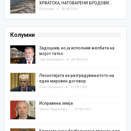
ХРВАТСКА, НАТОВАРЕНИ БРОДОВИ…
Плусинфо
08/08/2026
Колумни
Задоцнив, но ја исполнив желбата на
мојот татко
Јове Кекеновски
08/08/2026
Леснотијата на разградувањетото на
еден мировен договор
Азис Положани
07/08/2026
Исправена земја
Златко Теодосиевски
07/08/2026
Климата како безбедносно прашање во