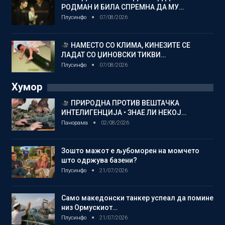
РОДМАН И БИЛА СПРЕМНА ДА МУ…
Плусинфо
07/08/2026
НАМЕСТО СО КЛИМА, КИНЕЗИТЕ СЕ
ЛАДАТ СО ЏИНОВСКИ ТИКВИ…
Плусинфо
07/08/2026
Хумор
ПРИРОДНА ПРОТИВ ВЕШТАЧКА
ИНТЕЛИГЕНЦИЈА • ЗНАЕ ЛИ НЕКОЈ…
Панорама
02/08/2026
Зошто мажот е љубоморен на момчето
што одржува базени?
Плусинфо
21/07/2026
Само македонски танкер успеал да помине
низ Ормускиот…
Плусинфо
21/07/2026