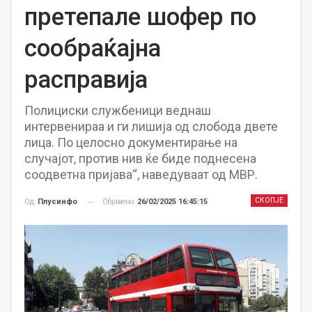
претепале шофер по
сообраќајна
расправија
Полициски службеници веднаш
интервенираа и ги лишија од слобода двете
лица. По целосно документирање на
случајот, против нив ќе биде поднесена
соодветна пријава“, наведуваат од МВР.
СКОПЈЕ
Објавено
26/02/2025 16:45:15
Од
Плусинфо