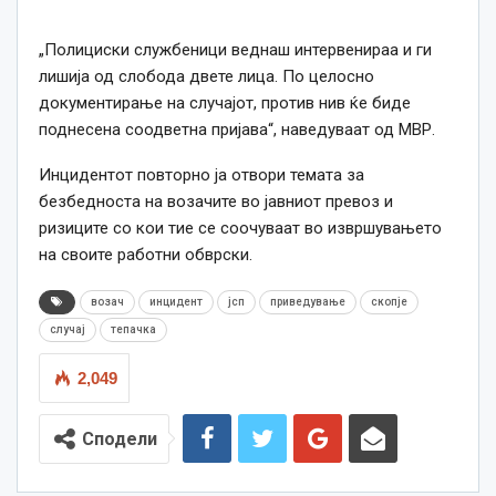
„Полициски службеници веднаш интервенираа и ги
лишија од слобода двете лица. По целосно
документирање на случајот, против нив ќе биде
поднесена соодветна пријава“, наведуваат од МВР.
Инцидентот повторно ја отвори темата за
безбедноста на возачите во јавниот превоз и
ризиците со кои тие се соочуваат во извршувањето
на своите работни обврски.
возач
инцидент
јсп
приведување
скопје
случај
тепачка
2,049
Сподели