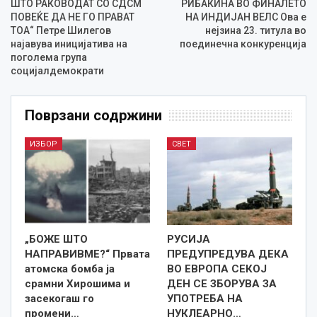
ШТО РАКОВОДАТ СО СДСМ
РИБАКИНА ВО ФИНАЛЕТО
ПОВЕЌЕ ДА НЕ ГО ПРАВАТ
НА ИНДИЈАН ВЕЛС Ова е
ТОА“ Петре Шилегов
нејзина 23. титула во
најавува иницијатива на
поединечна конкуренција
поголема група
социјалдемократи
Поврзани содржини
ИЗБОР
СВЕТ
„БОЖЕ ШТО
РУСИЈА
НАПРАВИВМЕ?“ Првата
ПРЕДУПРЕДУВА ДЕКА
атомска бомба ја
ВО ЕВРОПА СЕКОЈ
срамни Хирошима и
ДЕН СЕ ЗБОРУВА ЗА
засекогаш го
УПОТРЕБА НА
промени…
НУКЛЕАРНО…