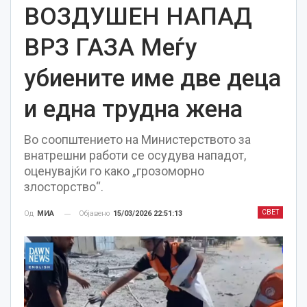
ВОЗДУШЕН НАПАД
ВРЗ ГАЗА Меѓу
убиените име две деца
и една трудна жена
Во соопштението на Министерството за
внатрешни работи се осудува нападот,
оценувајќи го како „грозоморно
злосторство“.
СВЕТ
Објавено
15/03/2026 22:51:13
Од
МИА