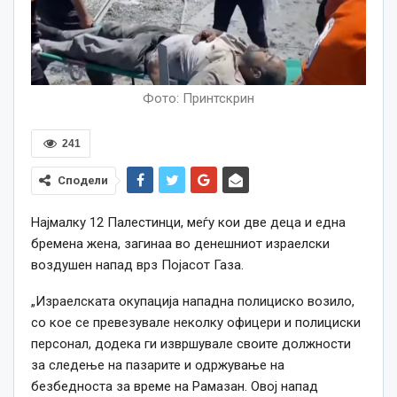
Фото: Принтскрин
241
Сподели
Најмалку 12 Палестинци, меѓу кои две деца и една
бремена жена, загинаа во денешниот израелски
воздушен напад врз Појасот Газа.
„Израелската окупација нападна полициско возило,
со кое се превезувале неколку офицери и полициски
персонал, додека ги извршувале своите должности
за следење на пазарите и одржување на
безбедноста за време на Рамазан. Овој напад