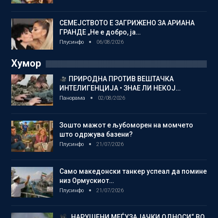
СЕМЕЈСТВОТО Е ЗАГРИЖЕНО ЗА АРИАНА
ГРАНДЕ „Не е добро, ја…
Плусинфо
06/08/2026
Хумор
ПРИРОДНА ПРОТИВ ВЕШТАЧКА
ИНТЕЛИГЕНЦИЈА • ЗНАЕ ЛИ НЕКОЈ…
Панорама
02/08/2026
Зошто мажот е љубоморен на момчето
што одржува базени?
Плусинфо
21/07/2026
Само македонски танкер успеал да помине
низ Ормускиот…
Плусинфо
21/07/2026
„НАРУШЕНИ МЕЃУЗАЈАЧКИ ОДНОСИ“ ВО