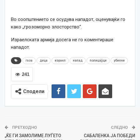
Во соопштението се осудува нападот, оценувајќи го
како „грозоморно злосторство“.
Израелската армија досега не го коментираше
нападот.
газа
деца
израел
напад
полицајјци
убиени
241
Сподели
ПРЕТХОДНО
СЛЕДНО
„ЌЕ ГИ ЗАМОЛИМЕ ЛУЃЕТО
САБАЛЕНКА ЈА ПОБЕДИ