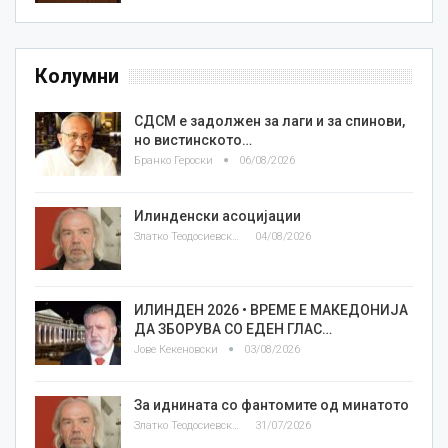
Колумни
СДСМ е задолжен за лаги и за спинови,
но вистинското…
Бранко Героски
06/08/2026
Илинденски асоцијации
Златко Теодосиевски
04/08/2026
ИЛИНДЕН 2026 • ВРЕМЕ Е МАКЕДОНИЈА
ДА ЗБОРУВА СО ЕДЕН ГЛАС…
Јове Кекеновски
03/08/2026
За иднината со фантомите од минатото
Златко Теодосиевски
31/07/2026