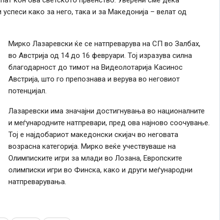
 успеси како за него, така и за Македонија – велат од
Мирко Лазаревски ќе се натпреварува на СП во Залбах,
во Австрија од 14 до 16 февруари. Тој изразува силна
благодарност до тимот на Видеолотарија Касинос
Австрија, што го препознава и верува во неговиот
потенцијал.
Лазаревски има значајни достигнувања во националните
и меѓународните натпревари, пред ова најново соочување.
Тој е најдобариот македонски скијач во неговата
возрасна категорија. Мирко веќе учествуваше на
Олимписките игри за млади во Лозана, Европските
олимписки игри во Финска, како и други меѓународни
натпреварувања.