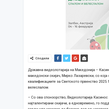
Сподели
Државна видеолотарија на Македонија – Касин
македонски скијач, Мирко Лазаревски, со која
квалификациите за Светското првенство 2025. 
велеслалом.
– Со ова спонзорство, Видеолотарија Касинос 
најталентирани скијачи, а едновремено, го под
горди што можеме да бидеме дел од неговиот 