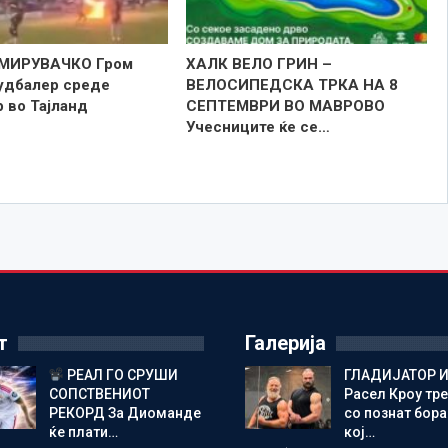
МИРУВАЧКО Гром
ХАЛК ВЕЛО ГРИН –
удбалер среде
ВЕЛОСИПЕДСКА ТРКА НА 8
 во Тајланд
СЕПТЕМВРИ ВО МАВРОВО
Учесниците ќе се…
т
Галерија
РЕАЛ ГО СРУШИ
ГЛАДИЈАТОР И
СОПСТВЕНИОТ
Расел Кроу тр
РЕКОРД За Диоманде
со познат бора
ќе плати…
кој…