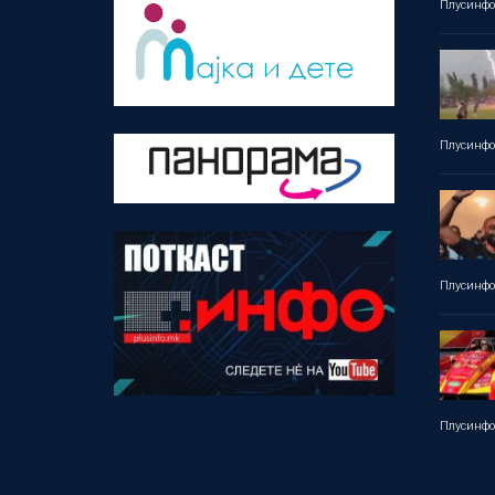
Плусинф
Плусинф
Плусинф
Плусинф