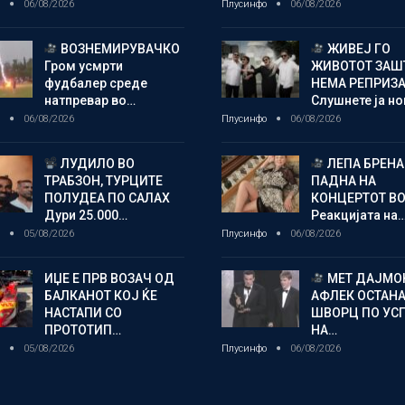
о
06/08/2026
Плусинфо
06/08/2026
ВОЗНЕМИРУВАЧКО
ЖИВЕЈ ГО
Гром усмрти
ЖИВОТОТ ЗАШ
фудбалер среде
НЕМА РЕПРИЗ
натпревар во…
Слушнете ја н
о
06/08/2026
Плусинфо
06/08/2026
ЛУДИЛО ВО
ЛЕПА БРЕНА
ТРАБЗОН, ТУРЦИТЕ
ПАДНА НА
ПОЛУДЕА ПО САЛАХ
КОНЦЕРТОТ ВО
Дури 25.000…
Реакцијата на
о
05/08/2026
Плусинфо
06/08/2026
ИЏЕ Е ПРВ ВОЗАЧ ОД
МЕТ ДАЈМОН
БАЛКАНОТ КОЈ ЌЕ
АФЛЕК ОСТАН
НАСТАПИ СО
ШВОРЦ ПО УС
ПРОТОТИП…
НА…
о
05/08/2026
Плусинфо
06/08/2026