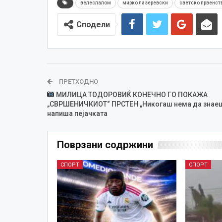
велеслалом
мирко лазеревски
светско првенст
Сподели
ПРЕТХОДНО
МИЛИЦА ТОДОРОВИЌ КОНЕЧНО ГО ПОКАЖА
„СВРШЕНИЧКИОТ“ ПРСТЕН „Никогаш нема да знаеш
напиша пејачката
Поврзани содржини
СПОРТ
СПОРТ