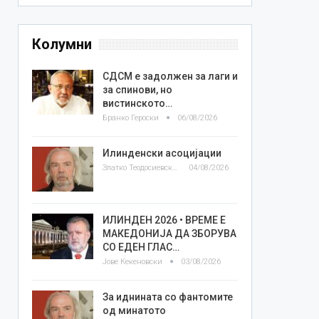
Колумни
СДСМ е задолжен за лаги и
за спинови, но
вистинското…
Бранко Героски
06/08/2026
Илинденски асоцијации
Златко Теодосиевски
04/08/2026
ИЛИНДЕН 2026 • ВРЕМЕ Е
МАКЕДОНИЈА ДА ЗБОРУВА
СО ЕДЕН ГЛАС…
Јове Кекеновски
03/08/2026
За иднината со фантомите
од минатото