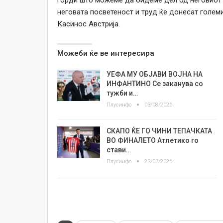
неговата посветеност и труд ќе донесат големи
Касинос Австрија.
Можеби ќе ве интересира
УЕФА МУ ОБЈАВИ ВОЈНА НА
ИНФАНТИНО Се заканува со
тужби и…
Плусинфо
03/08/2026
СКАПО ЌЕ ГО ЧИНИ ТЕПАЧКАТА
ВО ФИНАЛЕТО Атлетико го
стави…
Плусинфо
23/07/2026