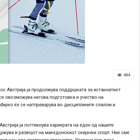
404
ос Австрија ја продолжува поддршката за истакнатиот
 се овозможува негова подготовка и учество на
Мирко ќе се натпреварува во дисциплините слалом и
Австрија ја поттикнува кариерата на еден од нашите
држува и развојот на македонскиот скијачки спорт. Ние сме
пат кон ова светското првенство. Уверени сме дека