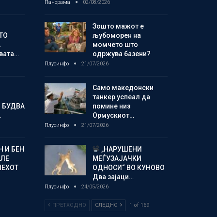
Панорама
02/08/2026
Зошто мажот е
ТО
љубоморен на
А
момчето што
овата…
одржува базени?
Плусинфо
21/07/2026
Само македонски
танкер успеал да
 БУДВА
помине низ
…
Ормускиот…
Плусинфо
21/07/2026
 И БЕН
„НАРУШЕНИ
АЛЕ
МЕЃУЗАЈАЧКИ
ПЕХОТ
ОДНОСИ“ ВО КУНОВО
Два зајаци…
Плусинфо
24/05/2026
ПРЕТХОДНО
СЛЕДНО
1 of 169