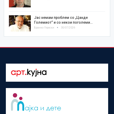
Јас немам проблем со „Цанде
Големиот“ и со некои поголеми…
Бранко Героски
30/07/2026