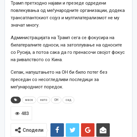
Трамп претходно најави и презеде одредени
повлекувања од меѓународните организации, додека
трансатлантскиот сојуз и мултилатерализмот не му
значат многу.
Администрацијата на Трамп сега се фокусира на
билатералните односи, на затоплување на односите
со Русија, а потоа сака да го пренасочи својот фокус
на ривалството со Кина.
Сепак, напуштањето на ОН би било потег без
преседан со несогледливи последици за
меѓународниот поредок.
маск
нато
ОН
сад
483
Сподели