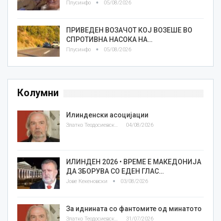
Плусинфо
05/08/2026
ПРИВЕДЕН ВОЗАЧОТ КОЈ ВОЗЕШЕ ВО
СПРОТИВНА НАСОКА НА…
Плусинфо
05/08/2026
Колумни
Илинденски асоцијации
Златко Теодосиевски
04/08/2026
ИЛИНДЕН 2026 • ВРЕМЕ Е МАКЕДОНИЈА
ДА ЗБОРУВА СО ЕДЕН ГЛАС…
Јове Кекеновски
03/08/2026
За иднината со фантомите од минатото
Златко Теодосиевски
31/07/2026