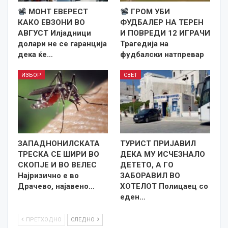
МОНТ ЕВЕРЕСТ
ГРОМ УБИ
КАКО ЕВЗОНИ ВО
ФУДБАЛЕР НА ТЕРЕН
АВГУСТ Илјадници
И ПОВРЕДИ 12 ИГРАЧИ
долари не се гаранција
Трагедија на
дека ќе…
фудбалски натпревар
ИЗБОР
СВЕТ
ЗАПАДНОНИЛСКАТА
ТУРИСТ ПРИЈАВИЛ
ТРЕСКА СЕ ШИРИ ВО
ДЕКА МУ ИСЧЕЗНАЛО
СКОПЈЕ И ВО ВЕЛЕС
ДЕТЕТО, А ГО
Најризично е во
ЗАБОРАВИЛ ВО
Драчево, најавено…
ХОТЕЛОТ Полицаец со
еден…
ПРЕТХОДНО
СЛЕДНО