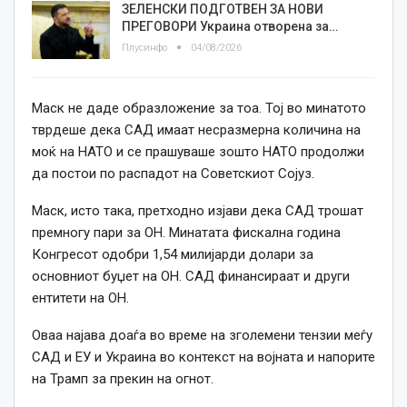
ЗЕЛЕНСКИ ПОДГОТВЕН ЗА НОВИ
ПРЕГОВОРИ Украина отворена за…
Плусинфо
04/08/2026
Маск не даде образложение за тоа. Тој во минатото
тврдеше дека САД имаат несразмерна количина на
моќ на НАТО и се прашуваше зошто НАТО продолжи
да постои по распадот на Советскиот Сојуз.
Маск, исто така, претходно изјави дека САД трошат
премногу пари за ОН. Минатата фискална година
Конгресот одобри 1,54 милијарди долари за
основниот буџет на ОН. САД финансираат и други
ентитети на ОН.
Оваа најава доаѓа во време на зголемени тензии меѓу
САД и ЕУ и Украина во контекст на војната и напорите
на Трамп за прекин на огнот.