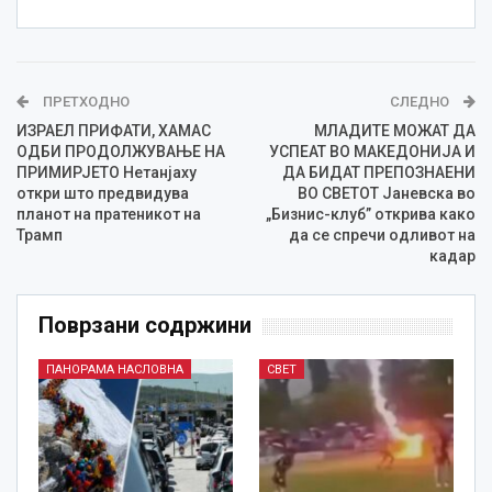
ПРЕТХОДНО
СЛЕДНО
ИЗРАЕЛ ПРИФАТИ, ХАМАС
МЛАДИТЕ МОЖАТ ДА
ОДБИ ПРОДОЛЖУВАЊЕ НА
УСПЕАТ ВО МАКЕДОНИЈА И
ПРИМИРЈЕТО Нетанјаху
ДА БИДАТ ПРЕПОЗНАЕНИ
откри што предвидува
ВО СВЕТОТ Јаневска во
планот на пратеникот на
„Бизнис-клуб” открива како
Трамп
да се спречи одливот на
кадар
Поврзани содржини
ПАНОРАМА НАСЛОВНА
СВЕТ