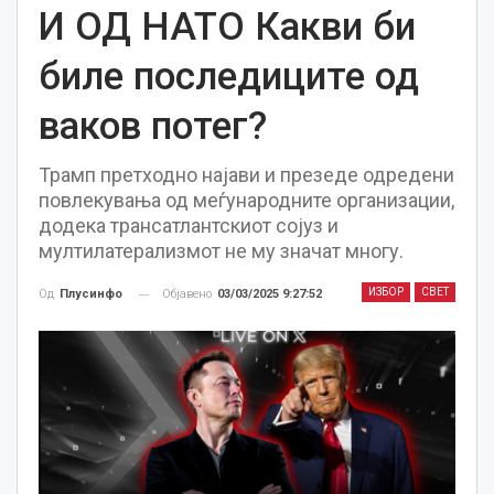
И ОД НАТО Какви би
биле последиците од
ваков потег?
Трамп претходно најави и презеде одредени
повлекувања од меѓународните организации,
додека трансатлантскиот сојуз и
мултилатерализмот не му значат многу.
ИЗБОР
СВЕТ
Објавено
03/03/2025 9:27:52
Од
Плусинфо