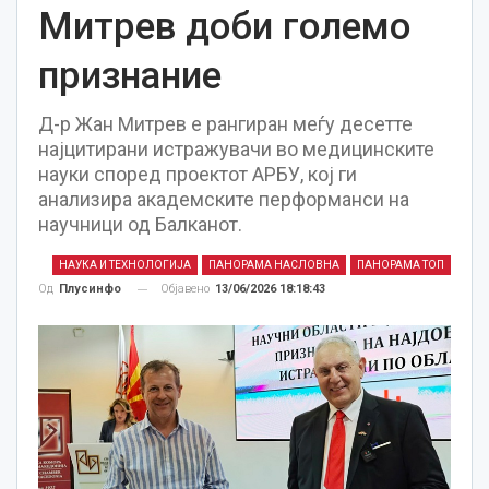
Митрев доби големо
признание
Д-р Жан Митрев е рангиран меѓу десетте
најцитирани истражувачи во медицинските
науки според проектот АРБУ, кој ги
анализира академските перформанси на
научници од Балканот.
НАУКА И ТЕХНОЛОГИЈА
ПАНОРАМА НАСЛОВНА
ПАНОРАМА ТОП
Објавено
13/06/2026 18:18:43
Од
Плусинфо