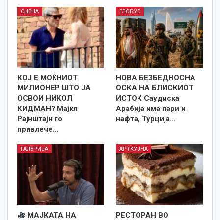
СЦЕНА
ГЛОБУС
КОЈ Е МОЌНИОТ
НОВА БЕЗБЕДНОСНА
МИЛИОНЕР ШТО ЈА
ОСКА НА БЛИСКИОТ
ОСВОИ НИКОЛ
ИСТОК Саудиска
КИДМАН? Мајкл
Арабија има пари и
Рајнштајн го
нафта, Турција…
привлече…
ГАЛЕРИЈА
АРТКУЈНА
МАЈКАТА НА
РЕСТОРАН ВО