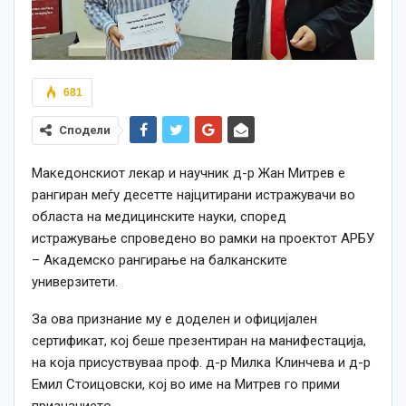
681
Сподели
Македонскиот лекар и научник д-р Жан Митрев е
рангиран меѓу десетте најцитирани истражувачи во
областа на медицинските науки, според
истражување спроведено во рамки на проектот АРБУ
– Академско рангирање на балканските
универзитети.
За ова признание му е доделен и официјален
сертификат, кој беше презентиран на манифестација,
на која присуствуваа проф. д-р Милка Клинчева и д-р
Емил Стоицовски, кој во име на Митрев го прими