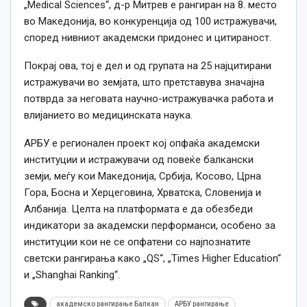
„Medical Sciences“, д-р Митрев е рангиран на 8. место
во Македонија, во конкуренција од 100 истражувачи,
според нивниот академски придонес и цитираност.
Покрај ова, тој е дел и од групата на 25 најцитирани
истражувачи во земјата, што претставува значајна
потврда за неговата научно-истражувачка работа и
влијанието во медицинската наука.
АРБУ е регионален проект кој опфаќа академски
институции и истражувачи од повеќе балкански
земји, меѓу кои Македонија, Србија, Косово, Црна
Гора, Босна и Херцеговина, Хрватска, Словенија и
Албанија. Целта на платформата е да обезбеди
индикатори за академски перформанси, особено за
институции кои не се опфатени со најпознатите
светски рангирања како „QS“, „Times Higher Education“
и „Shanghai Ranking“.
академско рангирање Балкан
АРБУ рангирање