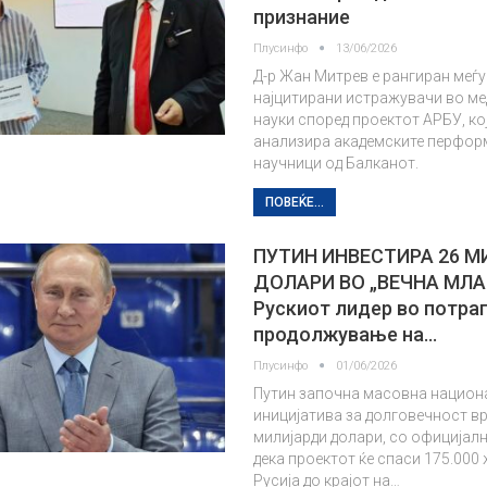
признание
Плусинфо
13/06/2026
Д-р Жан Митрев е рангиран меѓу
најцитирани истражувачи во ме
науки според проектот АРБУ, кој
анализира академските перфор
научници од Балканот.
ПОВЕЌЕ...
ПУТИН ИНВЕСТИРА 26 
ДОЛАРИ ВО „ВЕЧНА МЛА
Рускиот лидер во потраг
продолжување на…
Плусинфо
01/06/2026
Путин започна масовна национ
иницијатива за долговечност вр
милијарди долари, со официјал
дека проектот ќе спаси 175.000
Русија до крајот на…