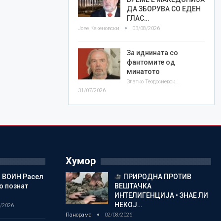
ДА ЗБОРУВА СО ЕДЕН
ГЛАС…
Јове Кекеновски
03/08/2026
За иднината со
фантомите од
минатото
Златко Теодосиевски
31/07/2026
Хумор
 ВОИН Расел
ПРИРОДНА ПРОТИВ
о познат
ВЕШТАЧКА
ИНТЕЛИГЕНЦИЈА • ЗНАЕ ЛИ
НЕКОЈ…
/2026
Панорама
02/08/2026