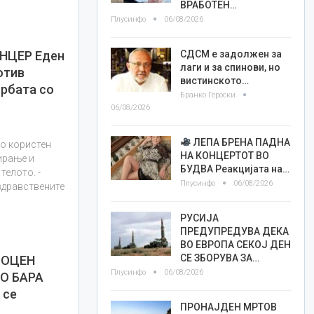
ВРАБОТЕН…
Плусинфо
06/08/2026
СДСМ е задолжен за
НЦЕР Еден
лаги и за спинови, но
отив
вистинското…
орбата со
Бранко Героски
06/08/2026
ЛЕПА БРЕНА ПАДНА
то користен
НА КОНЦЕРТОТ ВО
ирање и
БУДВА Реакцијата на…
телото. -
Плусинфо
06/08/2026
 здравствените
РУСИЈА
ПРЕДУПРЕДУВА ДЕКА
ВО ЕВРОПА СЕКОЈ ДЕН
СЕ ЗБОРУВА ЗА…
ПОЦЕН
Плусинфо
06/08/2026
О БАРА
 се
ПРОНАЈДЕН МРТОВ