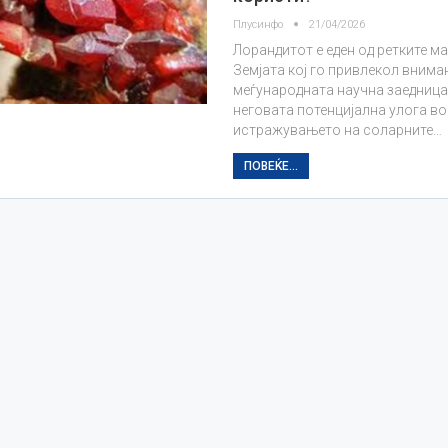
Плусинфо
21/04/2026
Лорандитот е еден од ретките ма
Земјата кој го привлекол внима
меѓународната научна заедница
неговата потенцијална улога во
истражувањето на соларните…
ПОВЕЌЕ...