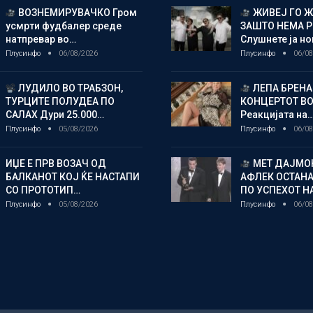
ВОЗНЕМИРУВАЧКО Гром
ЖИВЕЈ ГО 
усмрти фудбалер среде
ЗАШТО НЕМА 
натпревар во…
Слушнете ја н
Плусинфо
06/08/2026
Плусинфо
06/08
ЛУДИЛО ВО ТРАБЗОН,
ЛЕПА БРЕНА
ТУРЦИТЕ ПОЛУДЕА ПО
КОНЦЕРТОТ ВО
САЛАХ Дури 25.000…
Реакцијата на
Плусинфо
05/08/2026
Плусинфо
06/08
ИЏЕ Е ПРВ ВОЗАЧ ОД
МЕТ ДАЈМОН
БАЛКАНОТ КОЈ ЌЕ НАСТАПИ
АФЛЕК ОСТАН
СО ПРОТОТИП…
ПО УСПЕХОТ Н
Плусинфо
05/08/2026
Плусинфо
06/08