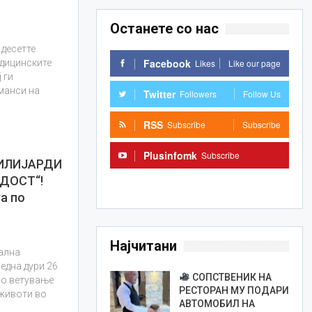
Останете со нас
 десетте
Facebook
Likes
Like our page
дицинските
 ги
манси на
Twitter
Followers
Follow Us
RSS
Subscribe
Subscribe
Plusinfomk
Subscribe
МИЛИЈАРДИ
ДОСТ“!
Subscribe
а по
Најчитани
ална
една дури 26
СОПСТВЕНИК НА
но ветување
РЕСТОРАН МУ ПОДАРИ
 животи во
АВТОМОБИЛ НА