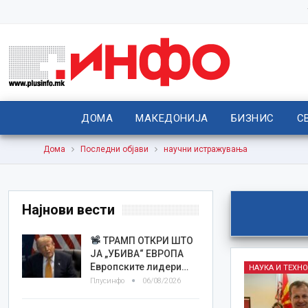
ДОМА
МАКЕДОНИЈА
БИЗНИС
С
Дома
Последни објави
научни истражувања
Најнови вести
ТРАМП ОТКРИ ШТО
ЈА „УБИВА“ ЕВРОПА
Европските лидери…
НАУКА И ТЕХН
Плусинфо
06/08/2026