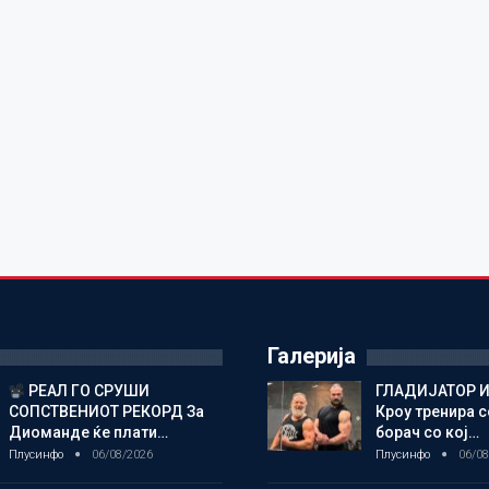
Галерија
РЕАЛ ГО СРУШИ
ГЛАДИЈАТОР И
СОПСТВЕНИОТ РЕКОРД За
Кроу тренира с
Диоманде ќе плати…
борач со кој…
Плусинфо
06/08/2026
Плусинфо
06/08