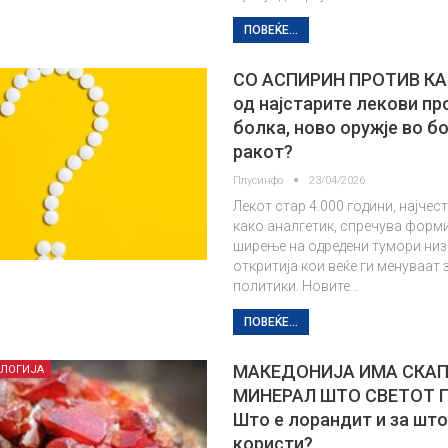
ПОВЕЌЕ...
СО АСПИРИН ПРОТИВ КА
од најстарите лекови пр
болка, ново оружје во б
ракот?
Плусинфо
23/04/2026
Лекот стар 4.000 години, најчес
како аналгетик, спречува форм
ширење на одредени тумори низ 
откритија кои веќе ги менуваат
политики. Новите…
ПОВЕЌЕ...
МАКЕДОНИЈА ИМА СКА
ОЛОГИЈА
МИНЕРАЛ ШТО СВЕТОТ Г
Што е лорандит и за што
користи?