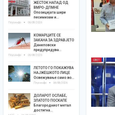
ЖЕСТОК НАПАД ОД
ВМРО-ДПМНЕ
Опозицијата шири
песимизам и…
Плусинфо
06/08/2026
КОМАРЦИТЕ СЕ
ЗАКАНА ЗА ЗДРАВЈЕТО
Даниловски
предупредува…
Плусинфо
06/08/2026
СВЕТ
ЛЕТОТО ГО ПОКАЖУВА
НАЈЖЕШКОТО ЛИЦE
Освежување само во…
Плусинфо
06/08/2026
ДОЛАРОТ ОСЛАБЕ,
ЗЛАТОТО ПОСКАПЕ
Благородниот метал
достигна…