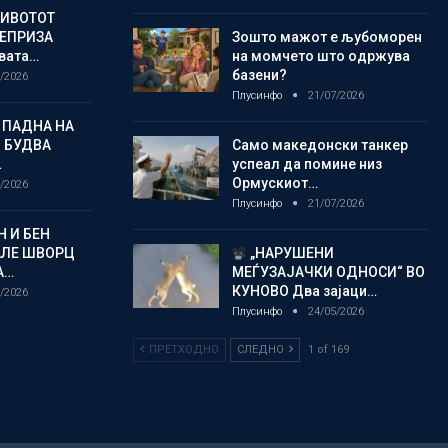
ЖИВОТОТ
РЕПРИЗА
Зошто мажот е љубоморен
овата…
на момчето што одржува
базени?
/2026
Плусинфо
21/07/2026
 ПАДНА НА
 БУДВА
Само македонски танкер
…
успеал да помине низ
Ормускиот…
/2026
Плусинфо
21/07/2026
 И БЕН
АЛЕ ШВОРЦ
„НАРУШЕНИ
А…
МЕЃУЗАЈАЧКИ ОДНОСИ“ ВО
КУНОВО Два зајаци…
/2026
Плусинфо
24/05/2026
ПРЕТХОДНО
СЛЕДНО
1 of 169