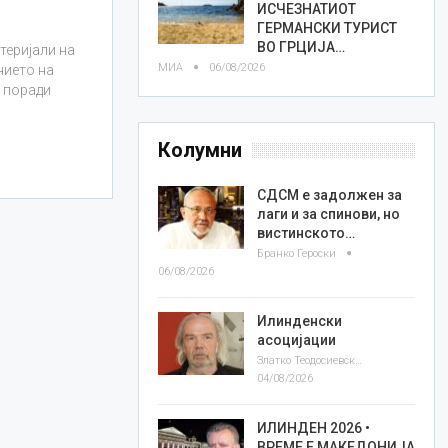
ИСЧЕЗНАТИОТ
ГЕРМАНСКИ ТУРИСТ
ВО ГРЦИЈА…
теријали на
МИА
06/08/2026
нието на
 поради
Колумни
СДСМ е задолжен за
лаги и за спинови, но
вистинското…
Бранко Героски
06/08/2026
Илинденски
асоцијации
Златко Теодосиевски
04/08/2026
ИЛИНДЕН 2026 •
ВРЕМЕ Е МАКЕДОНИЈА