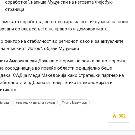
соработка“, напиша Муцунски на неговата Фејсбук-
страница.
номската соработка, со потенцијал за поттикнување на нови
врзани со владеењето на правото и демократијата.
ко фактор на стабилност во регионот, како и за актуелните
на Блискиот Исток“, објави Муцунски.
инети Американски Држави е формална рамка за долгорочна
 за координација во повеќе области официјално беше
 дека САД ја гледа Македонија како стратешки партнер на
езбедноста и одбраната, енергетиката, економијата и
итиката.
ја сад
стратешки дијалог со сад
Тимчо Муцунски
902