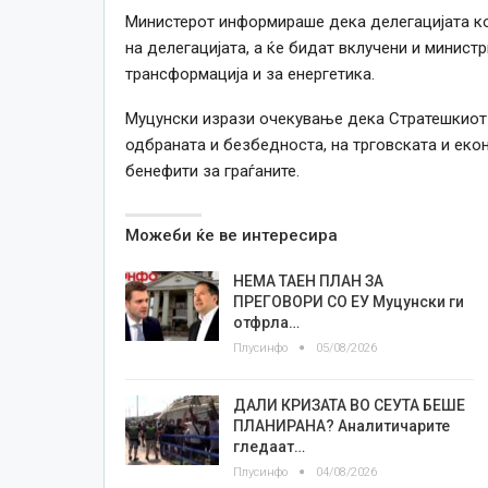
Министерот информираше дека делегацијата ко
на делегацијата, а ќе бидат вклучени и минист
трансформација и за енергетика.
Муцунски изрази очекување дека Стратешкиот 
одбраната и безбедноста, на трговската и еко
бенефити за граѓаните.
Можеби ќе ве интересира
НЕМА ТАЕН ПЛАН ЗА
ПРЕГОВОРИ СО ЕУ Муцунски ги
отфрла…
Плусинфо
05/08/2026
ДАЛИ КРИЗАТА ВО СЕУТА БЕШЕ
ПЛАНИРАНА? Аналитичарите
гледаат…
Плусинфо
04/08/2026