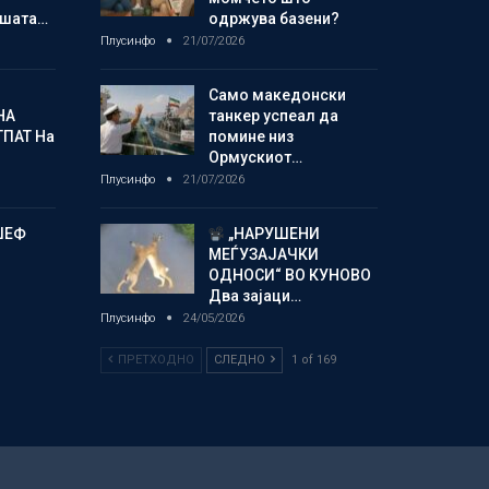
шата…
одржува базени?
Плусинфо
21/07/2026
Само македонски
НА
танкер успеал да
ТПАТ На
помине низ
Ормускиот…
Плусинфо
21/07/2026
ЏЕФ
„НАРУШЕНИ
МЕЃУЗАЈАЧКИ
ОДНОСИ“ ВО КУНОВО
Два зајаци…
Плусинфо
24/05/2026
ПРЕТХОДНО
СЛЕДНО
1 of 169