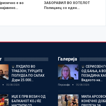
јризично е во
ЗАБОРАВИЛ ВО ХОТЕЛОТ
 најавено…
Полицаец со еден…
т
Галерија
ЛУДИЛО ВО
СЕРИОЗЕН 
ТРАБЗОН, ТУРЦИТЕ
ОД БАЊА, А ВО
ПОЛУДЕА ПО САЛАХ
ПОЗАДИНА ХА
Дури 25.000…
Видеото на…
о
05/08/2026
Плусинфо
05/08/2026
ИЏЕ Е ПРВ ВОЗАЧ ОД
МИЛА АРСОВС
БАЛКАНОТ КОЈ ЌЕ
КОНЕЧНО ДОБ
НАСТАПИ СО
ПРОТЕЗА ЗА