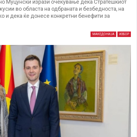
чо Муцунски изрази очекување дека Стратешкиот
кусии во областа на одбраната и безбедноста, на
ко и дека ќе донесе конкретни бенефити за
МАКЕДОНИЈА
ИЗБОР