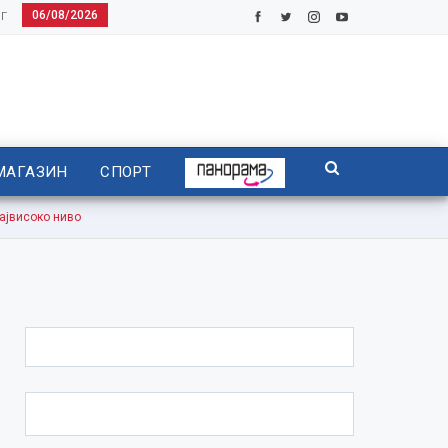
06/08/2026
Г
МАГАЗИН
СПОРТ
ајвисоко ниво