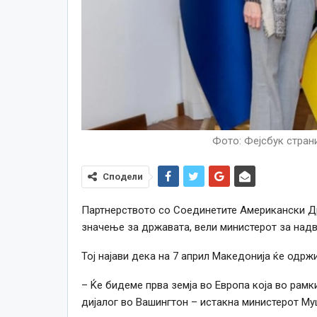
Фото: Фејсбук стран
Сподели
Партнерството со Соединетите Американски Др
значење за државата, вели министерот за надв
Тој најави дека на 7 април Македонија ќе одрж
– Ќе бидеме прва земја во Европа која во рамк
дијалог во Вашингтон – истакна министерот Му