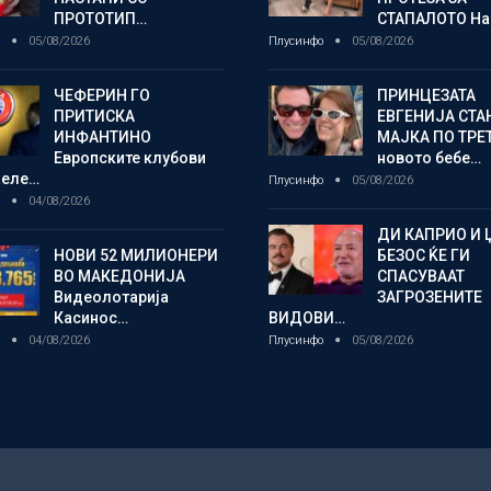
ПРОТОТИП…
СТАПАЛОТО На
о
05/08/2026
Плусинфо
05/08/2026
ЧЕФЕРИН ГО
ПРИНЦЕЗАТА
ПРИТИСКА
ЕВГЕНИЈА СТА
ИНФАНТИНО
МАЈКА ПО ТРЕ
Европските клубови
новото бебе…
желе…
Плусинфо
05/08/2026
о
04/08/2026
ДИ КАПРИО И 
НОВИ 52 МИЛИОНЕРИ
БЕЗОС ЌЕ ГИ
ВО МАКЕДОНИЈА
СПАСУВААТ
Видеолотарија
ЗАГРОЗЕНИТЕ
Касинос…
ВИДОВИ…
о
04/08/2026
Плусинфо
05/08/2026