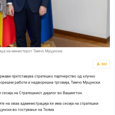
ица на министерот Тимчо Муцунски
902
жави претставува стратешко партнерство од клучно
орешни работи и надворешна трговија, Тимчо Муцунски.
и сесија на Стратешкиот дијалог во Вашингтон.
ите на оваа администрација ќе има сесија на стратешки
цунски во гостување на Телма.