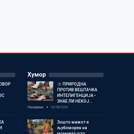
Хумор
ГОВОР
ПРИРОДНА
ПРОТИВ ВЕШТАЧКА
ОС
ИНТЕЛИГЕНЦИЈА •
ЗНАЕ ЛИ НЕКОЈ…
Панорама
02/08/2026
КА
Зошто мажот е
И
љубоморен на
момчето што