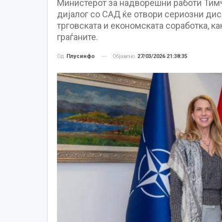
Министерот за надворешни работи Тим
дијалог со САД ќе отвори сериозни дис
трговската и економската соработка, ка
граѓаните.
Објавено
27/03/2026 21:38:35
Од
Плусинфо