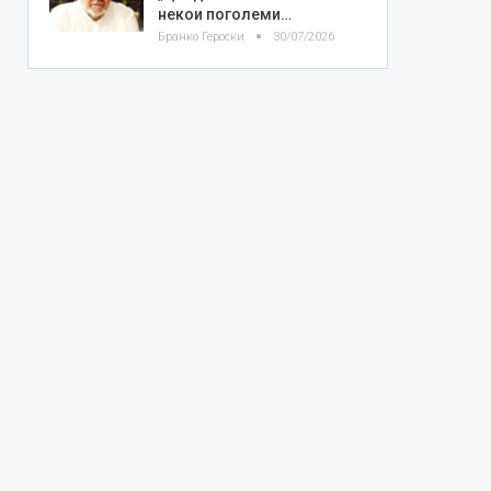
некои поголеми…
Бранко Героски
30/07/2026