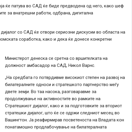
ја ќе патува во САД ќе биде предводена од него, како шеф
рите за внатрешни работи, одбрана, дигитална
дијалог со САД ќе отвори сериозни дискусии во областа на
номската соработка, како и дека ќе донесе конкретни
Министерот денеска се сретна со вршителката на
должност амбасадор на САД, Никол Варнс.
„На средбата го потврдивме високиот степен на развој на
билатералните односи и стратешкото партнерство меѓу
двете земји. Во таа насока, разговаравме за
продолжување на активностите во рамките на
Стратешкиот дијалог, како и за подготовките за вториот
стратешки дијалог, што ќе се одржи следниот месец во
Вашингтон. Ја реафирмирав посветеноста на Владата кон
понатамошно продлабочување на билатералната