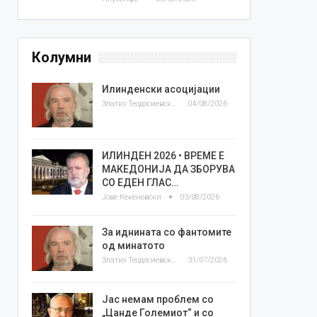
Колумни
Илинденски асоцијации
Златко Теодосиевски
04/08/2026
ИЛИНДЕН 2026 • ВРЕМЕ Е
МАКЕДОНИЈА ДА ЗБОРУВА
СО ЕДЕН ГЛАС…
Јове Кекеновски
03/08/2026
За иднината со фантомите
од минатото
Златко Теодосиевски
31/07/2026
Јас немам проблем со
„Цанде Големиот“ и со