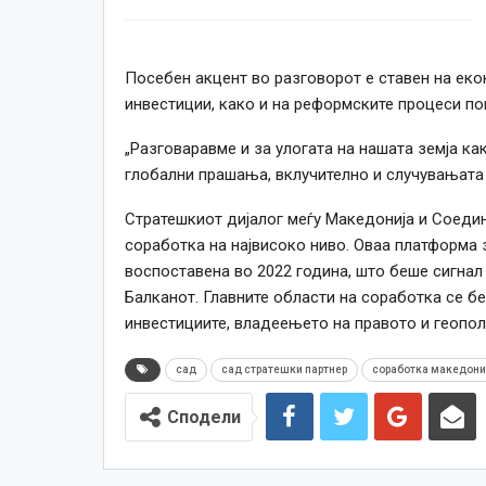
Посебен акцент во разговорот е ставен на еко
инвестиции, како и на реформските процеси по
„Разговаравме и за улогата на нашата земја ка
глобални прашања, вклучително и случувањата 
Стратешкиот дијалог меѓу Македонија и Соед
соработка на највисоко ниво. Оваа платформа
воспоставена во 2022 година, што беше сигнал
Балканот. Главните области на соработка се б
инвестициите, владеењето на правото и геопол
сад
сад стратешки партнер
соработка македони
Сподели