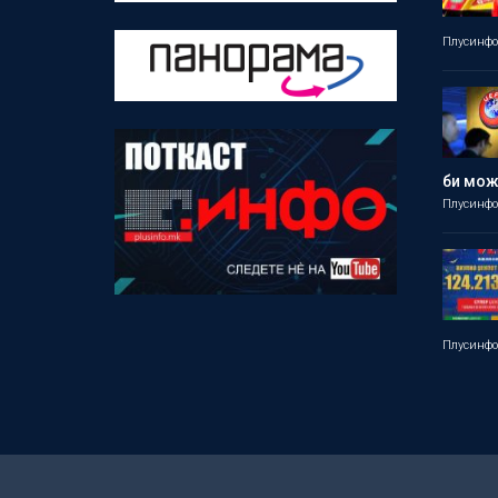
Плусинф
би мо
Плусинф
Плусинф