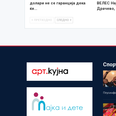
долари не се гаранција дека
ВЕЛЕС На
ќе…
Драчево,
ПРЕТХОДНО
СЛЕДНО
Спор
Плусинф