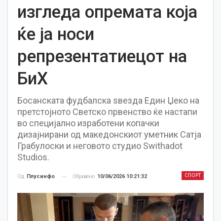
изгледа опремата која
ќе ја носи
репрезентатиецот на
БиХ
Босанската фудбалска ѕвезда Един Џеко на
претстојното Светско првенство ќе настапи
во специјално изработени копачки
дизајнирани од македонскиот уметник Сатја
Грабулоски и неговото студио Swithadot
Studios.
СПОРТ
Објавено
10/06/2026 10:21:32
Од
Плусинфо