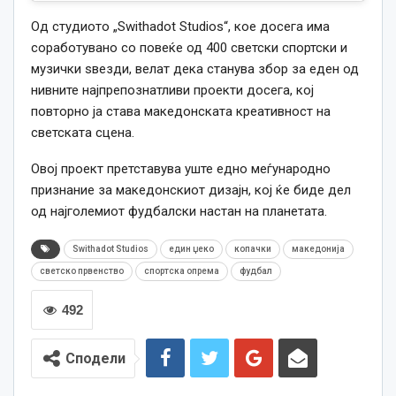
Од студиото „Swithadot Studios“, кое досега има
соработувано со повеќе од 400 светски спортски и
музички ѕвезди, велат дека станува збор за еден од
нивните најпрепознатливи проекти досега, кој
повторно ја става македонската креативност на
светската сцена.
Овој проект претставува уште едно меѓународно
признание за македонскиот дизајн, кој ќе биде дел
од најголемиот фудбалски настан на планетата.
Swithadot Studios
един џеко
копачки
македонија
светско првенство
спортска опрема
фудбал
492
Сподели