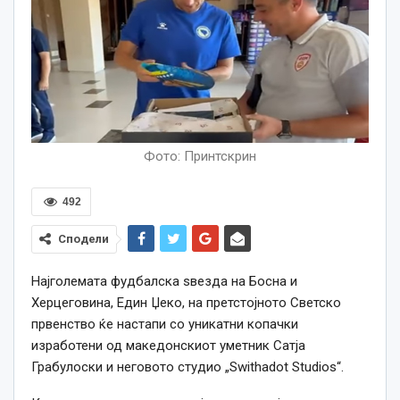
Фото: Принтскрин
492
Сподели
Најголемата фудбалска ѕвезда на Босна и
Херцеговина, Един Џеко, на претстојното Светско
првенство ќе настапи со уникатни копачки
изработени од македонскиот уметник Сатја
Грабулоски и неговото студио „Swithadot Studios“.