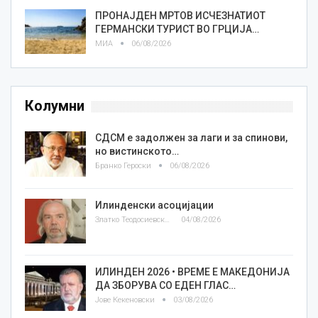
ПРОНАЈДЕН МРТОВ ИСЧЕЗНАТИОТ
ГЕРМАНСКИ ТУРИСТ ВО ГРЦИЈА…
МИА
06/08/2026
Колумни
СДСМ е задолжен за лаги и за спинови,
но вистинското…
Бранко Героски
06/08/2026
Илинденски асоцијации
Златко Теодосиевски
04/08/2026
ИЛИНДЕН 2026 • ВРЕМЕ Е МАКЕДОНИЈА
ДА ЗБОРУВА СО ЕДЕН ГЛАС…
Јове Кекеновски
03/08/2026