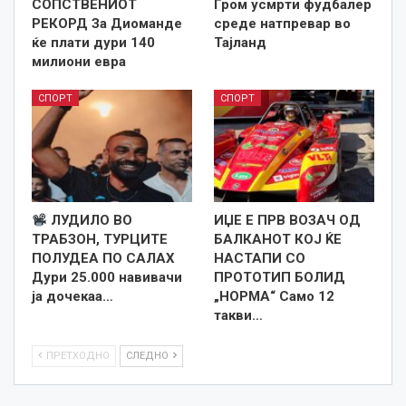
СОПСТВЕНИОТ
Гром усмрти фудбалер
РЕКОРД За Диоманде
среде натпревар во
ќе плати дури 140
Тајланд
милиони евра
СПОРТ
СПОРТ
ЛУДИЛО ВО
ИЏЕ Е ПРВ ВОЗАЧ ОД
ТРАБЗОН, ТУРЦИТЕ
БАЛКАНОТ КОЈ ЌЕ
ПОЛУДЕА ПО САЛАХ
НАСТАПИ СО
Дури 25.000 навивачи
ПРОТОТИП БОЛИД
ја дочекаа…
„НОРМА“ Само 12
такви…
ПРЕТХОДНО
СЛЕДНО