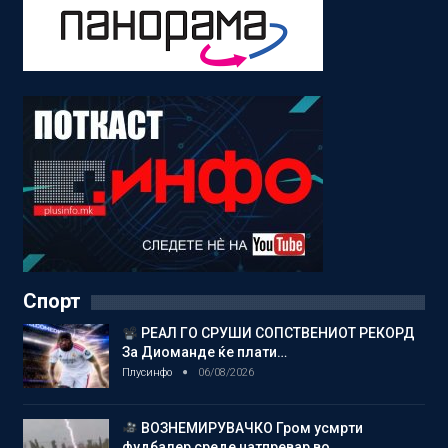
Спорт
РЕАЛ ГО СРУШИ СОПСТВЕНИОТ РЕКОРД
За Диоманде ќе плати…
Плусинфо
06/08/2026
ВОЗНЕМИРУВАЧКО Гром усмрти
фудбалер среде натпревар во…