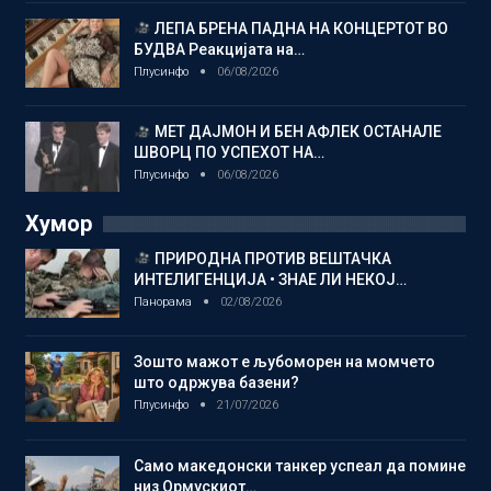
ЛЕПА БРЕНА ПАДНА НА КОНЦЕРТОТ ВО
БУДВА Реакцијата на…
Плусинфо
06/08/2026
МЕТ ДАЈМОН И БЕН АФЛЕК ОСТАНАЛЕ
ШВОРЦ ПО УСПЕХОТ НА…
Плусинфо
06/08/2026
Хумор
ПРИРОДНА ПРОТИВ ВЕШТАЧКА
ИНТЕЛИГЕНЦИЈА • ЗНАЕ ЛИ НЕКОЈ…
Панорама
02/08/2026
Зошто мажот е љубоморен на момчето
што одржува базени?
Плусинфо
21/07/2026
Само македонски танкер успеал да помине
низ Ормускиот…