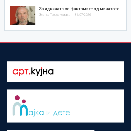
За иднината со фантомите од минатото
Златко Теодосиевски
31/07/2026