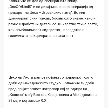
Копачките се дел од специјалната линија
„OneOfAKindS“ и се дизајнирани со инспирација од
прекарот на Џеко – „Босанскиот змеј“. Во нив
доминираат сини тонови, босанското знаме, како и
рачно изработени детали со 18-каратно течно злато,
кои симболизираат лидерство, наследство и
големината на кариерата на напаѓачот.
Џеко на Инстаграм се пофали со подарокот кој го
доби од македонското студио. Копачките ги доби
пред пријателскиот натпревар кој се одигра на
„Кошево“ меѓу Босна и Херцеговина и Македонија на
29 мај и кој заврши 0:0.