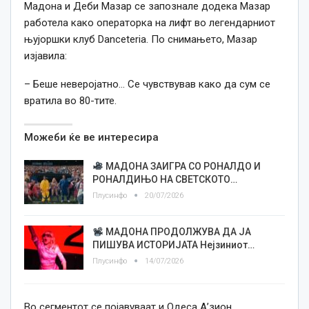
Мадона и Деби Мазар се запознале додека Мазар
работела како операторка на лифт во легендарниот
њујоршки клуб Danceteria. По снимањето, Мазар
изјавила:
– Беше неверојатно… Се чувствував како да сум се
вратила во 80-тите.
Можеби ќе ве интересира
МАДОНА ЗАИГРА СО РОНАЛДО И
РОНАЛДИЊО НА СВЕТСКОТО…
Плусинфо
20/07/2026
МАДОНА ПРОДОЛЖУВА ДА ЈА
ПИШУВА ИСТОРИЈАТА Нејзиниот…
Плусинфо
14/07/2026
Во сегментот се појавуваат и Одеса А’зион,