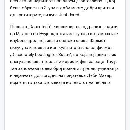
песната од нејзиниот нов албум „Confessions II“, кој
беше објавен на 3 јули и доби многу добри критики
од критичарите, пишува Just Jared.
Песната „Danceteria“ е инспирирана од раните години
на Мадона во Њујорк, кога излегувала во тамошните
клубови пред нејзината светска слава. Филмот
вклучува и посвета кон култната сцена од филмот
„Desperately Loading for Susan“, во која нејзиниот лик
влегува во јавен тоалет и користи фен за раце. Таму,
таа запознава голем број познати луѓе, вклучувајќи ја
и нејзината долгогодишна пријателка Деби Мазар,
која е исто така спомената во текстот на песната.