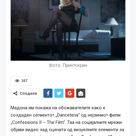
Фото: Принтскрин
167
Сподели
Мадона им покажа на обожавателите како е
создаден сегментот „Danceteria“ од нејзиниот филм
„Confessions II – The Film“. Таа на социјалните мрежи
објави видео зад сцената од визуелните елементи за