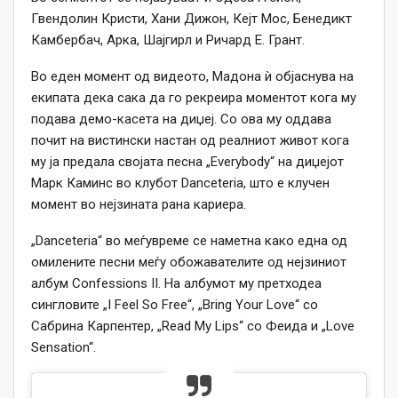
Гвендолин Кристи, Хани Дижон, Кејт Мос, Бенедикт
Камбербач, Арка, Шајгирл и Ричард Е. Грант.
Во еден момент од видеото, Мадона ѝ објаснува на
екипата дека сака да го рекреира моментот кога му
подава демо-касета на диџеј. Со ова му оддава
почит на вистински настан од реалниот живот кога
му ја предала својата песна „Everybody“ на диџејот
Марк Каминс во клубот Danceteria, што е клучен
момент во нејзината рана кариера.
„Danceteria“ во меѓувреме се наметна како една од
омилените песни меѓу обожавателите од нејзиниот
албум Confessions II. На албумот му претходеа
сингловите „I Feel So Free“, „Bring Your Love“ со
Сабрина Карпентер, „Read My Lips“ со Феида и „Love
Sensation“.