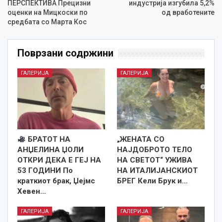
ПЕРСПЕКТИВА Прецизни
индустрија изгубила 5,2%
оценки на Мицкоски по
од вработените
средбата со Марта Кос
Поврзани содржини
ГАЛЕРИЈА
ГАЛЕРИЈА
БРАТОТ НА
„ЖЕНАТА СО
АНЏЕЛИНА ЏОЛИ
НАЈДОБРОТО ТЕЛО
ОТКРИ ДЕКА Е ГЕЈ НА
НА СВЕТОТ“ УЖИВА
53 ГОДИНИ По
НА ИТАЛИЈАНСКИОТ
краткиот брак, Џејмс
БРЕГ Кели Брук и…
Хевен…
ГАЛЕРИЈА
ГАЛЕРИЈА