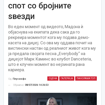
спот со бројните
ѕвезди
Во еден момент од видеото, Мадона ѝ
објаснува на екипата дека сака да го
рекреира моментот кога му подава демо-
касета на диџеј. Со ова му оддава почит на
вистински настан од реалниот живот кога му
ја предала својата песна „Everybody“ на
диџејот Марк Каминс во клубот Danceteria,
што е клучен момент во нејзината рана
кариера.
СЦЕНА
ГАЛЕРИЈА
ПАНОРАМА ТОП
Од
Плусинфо
Објавено
08/07/2026 14:26:53