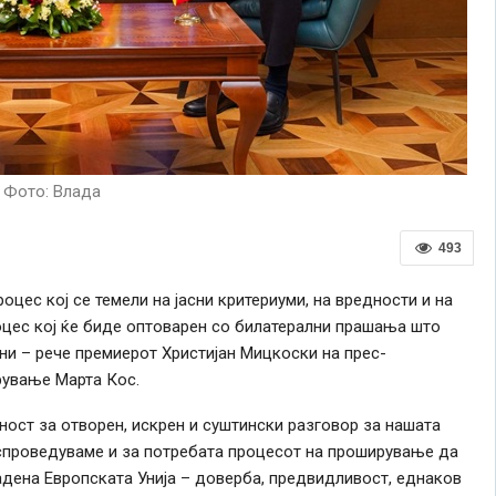
Фото: Влада
493
оцес кој се темели на јасни критериуми, на вредности и на
оцес кој ќе биде оптоварен со билатерални прашања што
ни – рече премиерот Христијан Мицкоски на прес-
рување Марта Кос.
ост за отворен, искрен и суштински разговор за нашата
 спроведуваме и за потребата процесот на проширување да
адена Европската Унија – доверба, предвидливост, еднаков