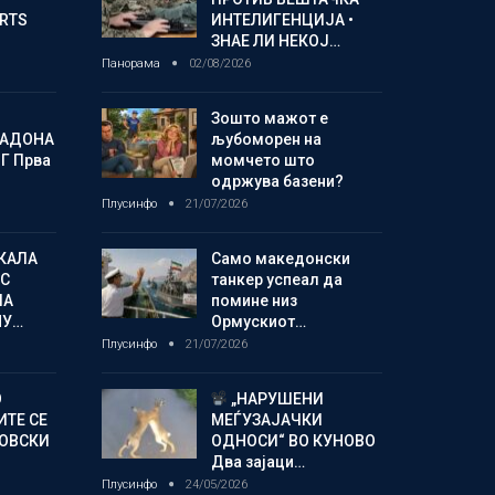
ORTS
ИНТЕЛИГЕНЦИЈА •
ЗНАЕ ЛИ НЕКОЈ…
Панорама
02/08/2026
Зошто мажот е
МАДОНА
љубоморен на
Г Прва
момчето што
одржува базени?
Плусинфо
21/07/2026
КАЛА
Само македонски
С
танкер успеал да
ЛА
помине низ
МУ…
Ормускиот…
Плусинфо
21/07/2026
О
„НАРУШЕНИ
ИТЕ СЕ
МЕЃУЗАЈАЧКИ
НОВСКИ
ОДНОСИ“ ВО КУНОВО
Два зајаци…
Плусинфо
24/05/2026