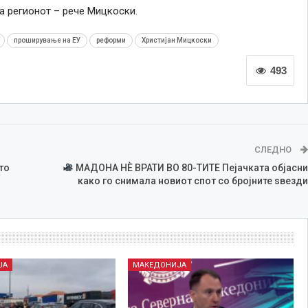
а регионот – рече Мицкоски.
проширување на ЕУ
реформи
Христијан Мицкоски
493
СЛЕДНО
то
МАДОНА НЀ ВРАТИ ВО 80-ТИТЕ Пејачката објасни
како го снимала новиот спот со бројните ѕвезди
ЈА
МАКЕДОНИЈА