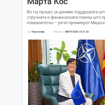
Марта Кос
Во тој процес ја цениме поддршката што
стручната и финансиската помош што п
поквалитетно – рече премиерот Мицкос
Објавено
08/07/2026 14:21:23
Од
Плусинфо