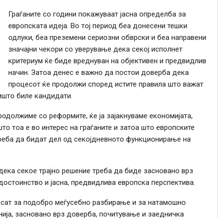
Граѓаните со години покажуваат јасна определба за
европската идеја. Во тој период беа донесени тешки
одлуки, беа преземени сериозни обврски и беа направени
значајни чекори со уверување дека секој исполнет
критериум ќе биде вреднуван на објективен и предвидлив
начин. Затоа денес е важно да постои доверба дека
процесот ќе продолжи според истите правила што важат
оишто биле кандидати.
одолжиме со реформите, ќе ја зајакнуваме економијата,
то тоа е во интерес на граѓаните и затоа што европските
реба да бидат дел од секојдневното функционирање на
дека секое трајно решение треба да биде засновано врз
остоинство и јасна, предвидлива европска перспектива.
есат за подобро меѓусебно разбирање и за натамошно
нија, засновано врз доверба, почитување и заедничка