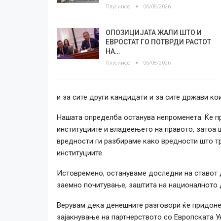
Плусинфо
06/08/2026
ОПОЗИЦИЈАТА ЖАЛИ ШТО И
ЕВРОСТАТ ГО ПОТВРДИ РАСТОТ
НА…
Плусинфо
06/08/2026
и за сите други кандидати и за сите држави к
Нашата определба останува непроменета. Ќе пр
институциите и владеењето на правото, затоа ш
вредности ги разбираме како вредности што т
институциите.
Истовремено, остануваме доследни на ставот 
заемно почитување, заштита на националното д
Верувам дека денешните разговори ќе придон
зајакнување на партнерството со Европската У