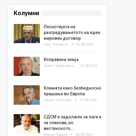
Колумни
Леснотијата на
разградувањетото на еден
мировен договор
Азис Положани
07/08/2026
Исправена земја
Златко Теодосиевски
07/08/2026
Климата како безбедносно
прашање во Европа
Ивица Челиковиќ
07/08/2026
СДСМ е задолжен за лаги и
за спинови, но
вистинското…
Бранко Героски
06/08/2026