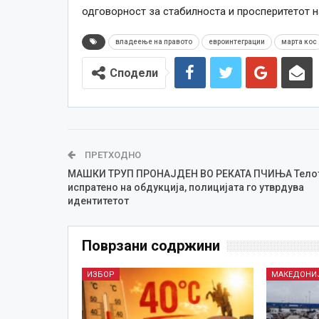
одговорност за стабилноста и просперитетот н
владеење на правото
евроинтеграции
марта кос
Сподели
ПРЕТХОДНО
МАШКИ ТРУП ПРОНАЈДЕН ВО РЕКАТА ПЧИЊА Тело
испратено на обдукција, полицијата го утврдува
идентитетот
Поврзани содржини
ИЗБОР
МАКЕДОНИ