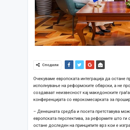
Сподели
Очекуваме европската интеграција да остане пр
исполнување на реформските обврски, а не пр
создаваат неизвесност кај македонските граѓа
конференцијата со еврокомесарката за проши
– Денешната средба и посета претставува можн
европската перспектива, за реформите што ги
остане доследен на принципите врз кои е изгр