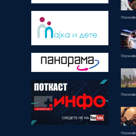
Плусинф
Плусинф
Плусинф
Плусинф