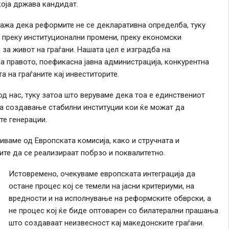
која држава кандидат.
ажа дека реформите не се декларативна определба, туку
, преку институционални промени, преку економски
за живот на граѓани. Нашата цел е изградба на
 правото, поефикасна јавна администрација, конкурентна
а на граѓаните кај инвеститорите.
 од нас, туку затоа што веруваме дека тоа е единствениот
 за создавање стабилни институции кои ќе можат да
те генерации.
иваме од Европската комисија, како и стручната и
е да се реализираат побрзо и поквалитетно.
Истовремено, очекуваме европската интеграција да
остане процес кој се темели на јасни критериуми, на
вредности и на исполнување на реформските обврски, а
не процес кој ќе биде оптоварен со билатерални прашања
што создаваат неизвесност кај македонските граѓани.