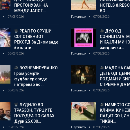
ПРОГОНУВАН НА
HOTELS & RES
МУНДИЈАЛОТ…
ВО…
о
07/08/2026
Плусинфо
07/08/2026
РЕАЛ ГО СРУШИ
ДУО ОД
СОПСТВЕНИОТ
СОНИШТАТА: 
РЕКОРД За Диоманде
И КАЈЛИ МИНО
ќе плати…
заедничка…
о
06/08/2026
Плусинфо
07/08/2026
ВОЗНЕМИРУВАЧКО
МАДОНА СА
Гром усмрти
ДЕТЕ ОД ДЕНИ
фудбалер среде
РОДМАН И БИ
натпревар во…
СПРЕМНА ДА 
о
06/08/2026
Плусинфо
07/08/2026
ЛУДИЛО ВО
НАМЕСТО С
ТРАБЗОН, ТУРЦИТЕ
КЛИМА, КИНЕЗ
ПОЛУДЕА ПО САЛАХ
ЛАДАТ СО ЏИ
Дури 25.000…
ТИКВИ…
о
05/08/2026
Плусинфо
07/08/2026