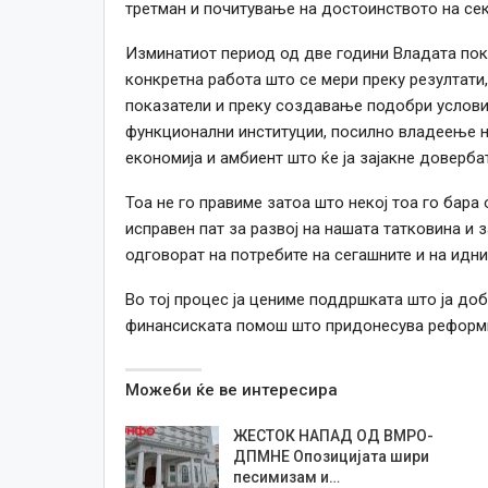
третман и почитување на достоинството на се
Изминатиот период од две години Владата пок
конкретна работа што се мери преку резултати
показатели и преку создавање подобри услови 
функционални институции, посилно владеење на
економија и амбиент што ќе ја зајакне довербат
Тоа не го правиме затоа што некој тоа го бара
исправен пат за развој на нашата татковина и
одговорат на потребите на сегашните и на идни
Во тој процес ја цениме поддршката што ја доб
финансиската помош што придонесува реформит
Можеби ќе ве интересира
ЖЕСТОК НАПАД ОД ВМРО-
ДПМНЕ Опозицијата шири
песимизам и…