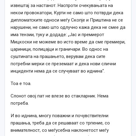
извештај за настанот. Наспроти очекувањата на
некои провокатори, Курти не само што потврди дека
дипломатските односи меѓу Скопје и Приштина не се
нарушени, не само што одлучно кажа дека не смее да
има тензии, туку и додаде: „Јас и премиерот
Мицкоски не можеме во исто време да сме премиери,
цариници, полицајци и граничари. Во однос на
суштината на прашањето, верувам дека сите
потребни мерки се преземаат и дека нови слични
инциденти нема да се случуваат во иднина“.
Тоа е тоа.
Слонот овој пат не влезе во стакларник. Нема
потреба.
И во иднина, многу поважни и почувствителни
прашања, треба да се решаваат со трпение, со
внимателност, со меѓусебна наклонетост меѓу