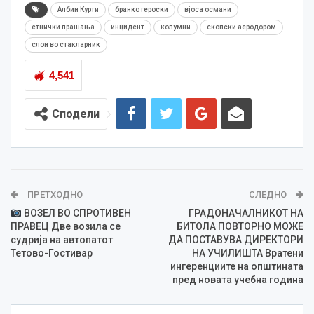
Албин Курти
бранко героски
вјоса османи
етнички прашања
инцидент
колумни
скопски аеродором
слон во стакларник
4,541
Сподели
ПРЕТХОДНО
СЛЕДНО
ВОЗЕЛ ВО СПРОТИВЕН
ГРАДОНАЧАЛНИКОТ НА
ПРАВЕЦ Две возила се
БИТОЛА ПОВТОРНО МОЖЕ
судрија на автопатот
ДА ПОСТАВУВА ДИРЕКТОРИ
Тетово-Гостивар
НА УЧИЛИШТА Вратени
ингеренциите на општината
пред новата учебна година