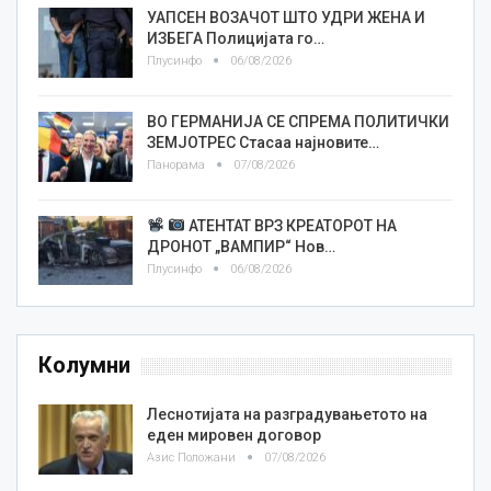
УАПСЕН ВОЗАЧОТ ШТО УДРИ ЖЕНА И
ИЗБЕГА Полицијата го…
Плусинфо
06/08/2026
ВО ГЕРМАНИЈА СЕ СПРЕМА ПОЛИТИЧКИ
ЗЕМЈОТРЕС Стасаа најновите…
Панорама
07/08/2026
АТЕНТАТ ВРЗ КРЕАТОРОТ НА
ДРОНОТ „ВАМПИР“ Нов…
Плусинфо
06/08/2026
Колумни
Леснотијата на разградувањетото на
еден мировен договор
Азис Положани
07/08/2026