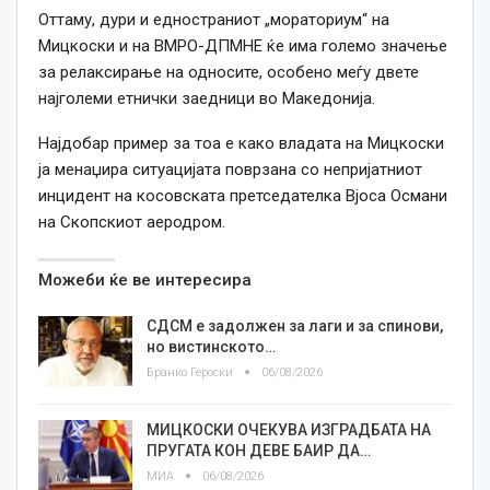
Оттаму, дури и едностраниот „мораториум“ на
Мицкоски и на ВМРО-ДПМНЕ ќе има големо значење
за релаксирање на односите, особено меѓу двете
најголеми етнички заедници во Македонија.
Најдобар пример за тоа е како владата на Мицкоски
ја менаџира ситуацијата поврзана со непријатниот
инцидент на косовската претседателка Вјоса Османи
на Скопскиот аеродром.
Можеби ќе ве интересира
СДСМ е задолжен за лаги и за спинови,
но вистинското…
Бранко Героски
06/08/2026
МИЦКОСКИ ОЧЕКУВА ИЗГРАДБАТА НА
ПРУГАТА КОН ДЕВЕ БАИР ДА…
МИА
06/08/2026