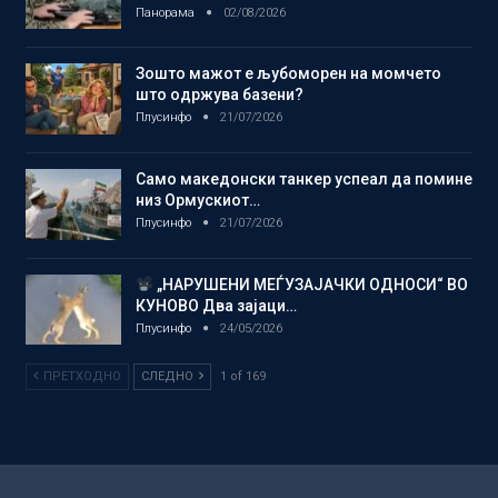
Панорама
02/08/2026
Зошто мажот е љубоморен на момчето
што одржува базени?
Плусинфо
21/07/2026
Само македонски танкер успеал да помине
низ Ормускиот…
Плусинфо
21/07/2026
„НАРУШЕНИ МЕЃУЗАЈАЧКИ ОДНОСИ“ ВО
КУНОВО Два зајаци…
Плусинфо
24/05/2026
ПРЕТХОДНО
СЛЕДНО
1 of 169