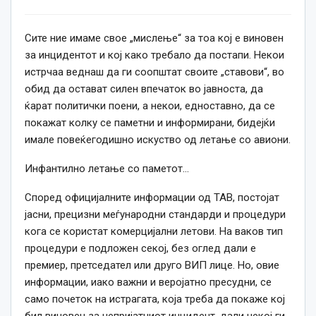
Сите ние имаме свое „мислење“ за тоа кој е виновен
за инцидентот и кој како требало да постапи. Некои
истрчаа веднаш да ги соопштат своите „ставови“, во
обид да остават силен впечаток во јавноста, да
ќарат политички поени, а некои, едноставно, да се
покажат колку се паметни и информирани, бидејќи
имале повеќегодишно искуство од летање со авиони.
Инфантилно летање со паметот…
Според официјалните информации од ТАВ, постојат
јасни, прецизни меѓународни стандарди и процедури
кога се користат комерцијални летови. На ваков тип
процедури е подложен секој, без оглед дали е
премиер, претседател или друго ВИП лице. Но, овие
информации, иако важни и веројатно пресудни, се
само почеток на истрагата, која треба да покаже кој