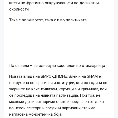
штети во фрагилно опкружување и во деликатни
околности.
Така е во животот, така е и во политиката.
Па се вели – се однесува како слон во стакларница.
Новата влада на ВМРО-ДПМНЕ, Влен и на ЗНАМ е
опкружена со фрагилни институции, кои со години се
жариште на клиентилизам, корупција и криминал, кои
се последица на нивната партизација. При тоа, не
можеме да ги затвориме очите и пред фактот дека
во некои сектори и средини партизацијата има
нагласена моноетничка боја.