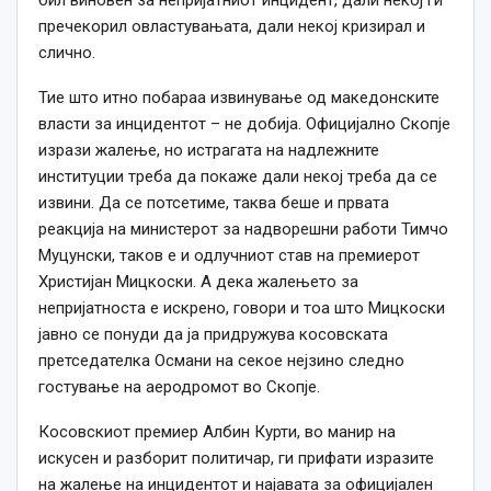
бил виновен за непријатниот инцидент, дали некој ги
пречекорил овластувањата, дали некој кризирал и
слично.
Тие што итно побараа извинување од македонските
власти за инцидентот – не добија. Официјално Скопје
изрази жалење, но истрагата на надлежните
институции треба да покаже дали некој треба да се
извини. Да се потсетиме, таква беше и првата
реакција на министерот за надворешни работи Тимчо
Муцунски, таков е и одлучниот став на премиерот
Христијан Мицкоски. А дека жалењето за
непријатноста е искрено, говори и тоа што Мицкоски
јавно се понуди да ја придружува косовската
претседателка Османи на секое нејзино следно
гостување на аеродромот во Скопје.
Косовскиот премиер Албин Курти, во манир на
искусен и разборит политичар, ги прифати изразите
на жалење на инцидентот и најавата за официјален