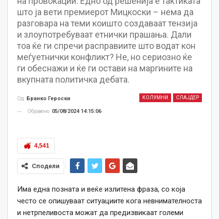
на провокации. Едно од решенија е тактиката
што ја вети премиерот Мицкоски – нема да
разговара на теми коишто создаваат тензија
и злоупотребуваат етнички прашања. Дали
тоа ќе ги спречи расправиите што водат кон
меѓуетнички конфликт? Не, но сериозно ќе
ги обеснажи и ќе ги остави на маргините на
вкупната политичка дебата.
КОЛУМНИ
СЛАЈДЕР
Од
Бранко Героски
Објавено
05/08/2024 14:15:06
4,541
Сподели
Има една позната и веќе излитена фраза, со која
често се опишуваат ситуациите кога невнимателноста
и нетрпеливоста можат да предизвикаат големи