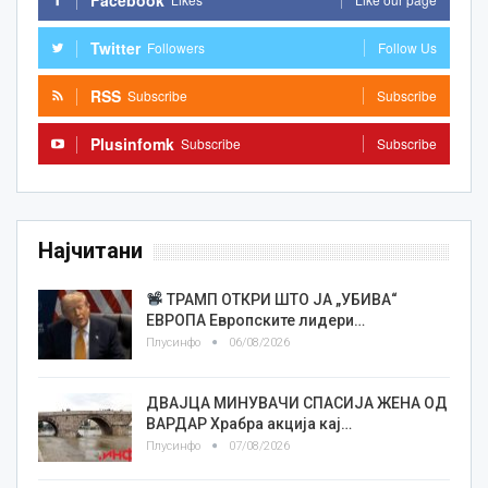
Facebook
Twitter
Followers
Follow Us
RSS
Subscribe
Subscribe
Plusinfomk
Subscribe
Subscribe
Најчитани
ТРАМП ОТКРИ ШТО ЈА „УБИВА“
ЕВРОПА Европските лидери…
Плусинфо
06/08/2026
ДВАЈЦА МИНУВАЧИ СПАСИЈА ЖЕНА ОД
ВАРДАР Храбра акција кај…
Плусинфо
07/08/2026