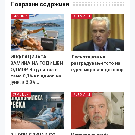
Поврзани содржини
БИЗНИС
КОЛУМНИ
ИНФЛАЦИЈАТА
Леснотијата на
ЗАМИНА НА ГОДИШЕН
разградувањетото на
ОДМОР Во јули таа е
еден мировен договор
само 0,1% во однос на
јуни, а 2,3%…
СЛАЈДЕР
КОЛУМНИ