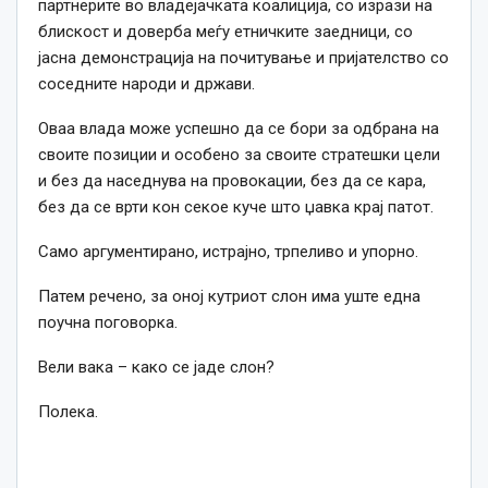
партнерите во владејачката коалиција, со изрази на
блискост и доверба меѓу етничките заедници, со
јасна демонстрација на почитување и пријателство со
соседните народи и држави.
Оваа влада може успешно да се бори за одбрана на
своите позиции и особено за своите стратешки цели
и без да наседнува на провокации, без да се кара,
без да се врти кон секое куче што џавка крај патот.
Само аргументирано, истрајно, трпеливо и упорно.
Патем речено, за оној кутриот слон има уште една
поучна поговорка.
Вели вака – како се јаде слон?
Полека.