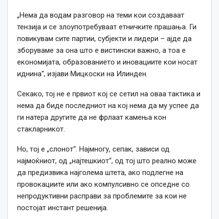
„Нема да водам разговор на теми кои создаваат
тензија и се злоупотребуваат етничките прашања. Ги
повикувам сите партии, субјекти и лидери – ајде да
зборуваме за она што е вистински важно, а тоа е
економијата, образованието и иновациите кои носат
иднина“, изјави Мицкоски на Илинден.
Секако, тој не е првиот кој се сетил на оваа тактика и
нема да биде последниот на кој нема да му успее да
ги натера другите да не фрлаат камења кон
стакларникот.
Но, тој е „слонот“. Најмногу, сепак, зависи од
најмоќниот, од „најтешкиот“, од тој што реално може
да предизвика најголема штета, ако подлегне на
провокациите или ако компулсивно се опседне со
непродуктивни расправи за проблемите за кои не
постојат инстант решенија.