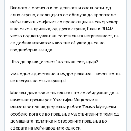
Владата е соочена и со деликатни околности: од
една страна, опозицијата се обидува да произведе
меѓуетнички конфликт со провокации на секој чекор
и во секоја прилика; од друга страна, Влен и ЗНАМ
често подлегнуваат на сопствената нетрпеливост, па
се добива впечаток како тие сè уште да се во
предизборна агенда.
Што да прави „слонот“ во таква ситуација?
Има едно едноставно и мудро решение – воопшто да
не влегува во стакларница!
Мислам дека тоа е тактиката што се обидуваат да ја
наметнат премиерот Христијан Мицкоски и
министерот за надворешни работи Тимчо Муцунски,
особено кога се во прашање чувствителните теми од
домашната политика и отворените прашања во
сферата на меѓународните односи.