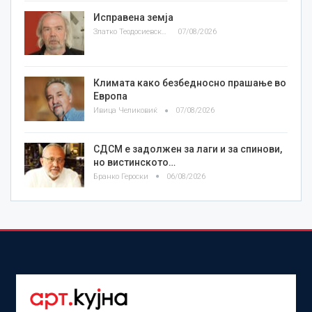
Исправена земја
Златко Теодосиевски
07/08/2026
Климата како безбедносно прашање во
Европа
Ивица Челиковиќ
07/08/2026
СДСМ е задолжен за лаги и за спинови,
но вистинското…
Бранко Героски
06/08/2026