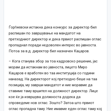
Ѓорѓиевски истакна дека конкурс за директор бил
распишан по завршување на мандатот на
претходниот директор и дека првиот распишан оглас
пропаднал поради недоволен интерес во јавноста.
Потоа за в.д. директор бил назначен Кацаров.
– Кога станува збор за тоа кадровско решение, јас
морам да истакнам во јавноста, лицето Миро
Кацаров е вработен во таа институција со години
наназад. На директорот кој претходно беше на таа
позиција, му заврши мандатот и ние моравме да
ставиме таму вршител на должност директор. Лице
кое ќе ја извршува должноста додека да
спроведеме нов оглас. Зошто? Затоа што првиот
оглас пропадна таму. Ние имавме еден оглас таму кој