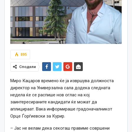
895
Сподели
Миро Кацаров времено ќе ја извршува должноста
директор на Универзална сала додека следната
недела ќе се распише нов оглас на кој
заинтересираните кандидати ќе можат да
аплицираат. Вака информираше градоначалникот
Орце Ѓорѓиевски за Курир.
– Јас не велам дека секогаш правиме совршени