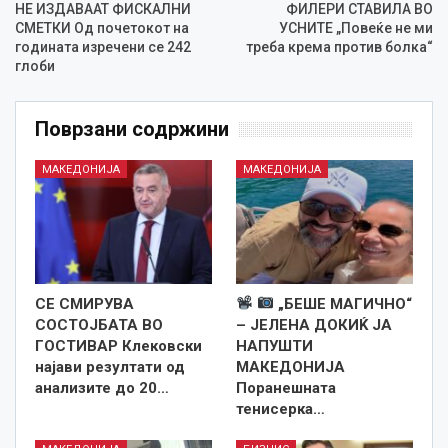
НЕ ИЗДАВААТ ФИСКАЛНИ
ФИЛЕРИ СТАВИЛА ВО
СМЕТКИ Од почетокот на
УСНИТЕ „Повеќе не ми
годината изречени се 242
треба крема против болка“
глоби
Поврзани содржини
МАКЕДОНИЈА
МАКЕДОНИЈА
СЕ СМИРУВА
„БЕШЕ МАГИЧНО“
СОСТОЈБАТА ВО
– ЈЕЛЕНА ДОКИЌ ЈА
ГОСТИВАР Клековски
НАПУШТИ
најави резултати од
МАКЕДОНИЈА
анализите до 20…
Поранешната
тенисерка…