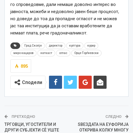
го спроведовме, дали немаше доволно интерес во
јавноста, можеби и недоволно јавен беше процесот,
но доведе до тоа да пропадне огласот и не можев
јас таа институција да ја оставам вработените да
немаат плата, рече градоначалникот.
Град Скопје
директор
култура
курир
миро кацаров
наткаст
оглас
Орце Ѓорѓиевски
895
Сподели
ПРЕТХОДНО
СЛЕДНО
ТРГОВЦИ, УГОСТИТЕЛИ И
ЅВЕЗДАТА НА ЕУФОРИЈА
ДРУГИ СУБЈЕКТИ СÈ УШТЕ
ОТКРИВА КОЛКУ МНОГУ