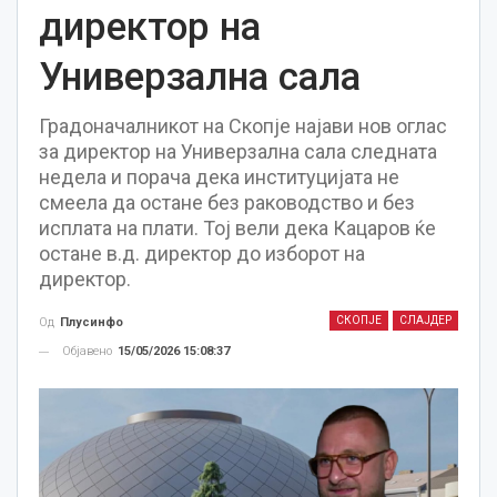
директор на
Универзална сала
Градоначалникот на Скопје најави нов оглас
за директор на Универзална сала следната
недела и порача дека институцијата не
смеела да остане без раководство и без
исплата на плати. Тој вели дека Кацаров ќе
остане в.д. директор до изборот на
директор.
СКОПЈЕ
СЛАЈДЕР
Од
Плусинфо
Објавено
15/05/2026 15:08:37