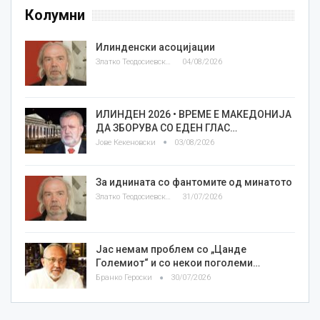
Колумни
Илинденски асоцијации
Златко Теодосиевски
04/08/2026
ИЛИНДЕН 2026 • ВРЕМЕ Е МАКЕДОНИЈА
ДА ЗБОРУВА СО ЕДЕН ГЛАС…
Јове Кекеновски
03/08/2026
За иднината со фантомите од минатото
Златко Теодосиевски
31/07/2026
Јас немам проблем со „Цанде
Големиот“ и со некои поголеми…
Бранко Героски
30/07/2026