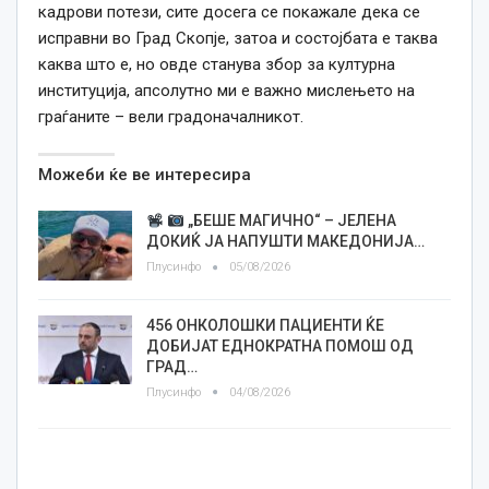
кадрови потези, сите досега се покажале дека се
исправни во Град Скопје, затоа и состојбата е таква
каква што е, но овде станува збор за културна
институција, апсолутно ми е важно мислењето на
граѓаните – вели градоначалникот.
Можеби ќе ве интересира
„БЕШЕ МАГИЧНО“ – ЈЕЛЕНА
ДОКИЌ ЈА НАПУШТИ МАКЕДОНИЈА…
Плусинфо
05/08/2026
456 ОНКОЛОШКИ ПАЦИЕНТИ ЌЕ
ДОБИЈАТ ЕДНОКРАТНА ПОМОШ ОД
ГРАД…
Плусинфо
04/08/2026