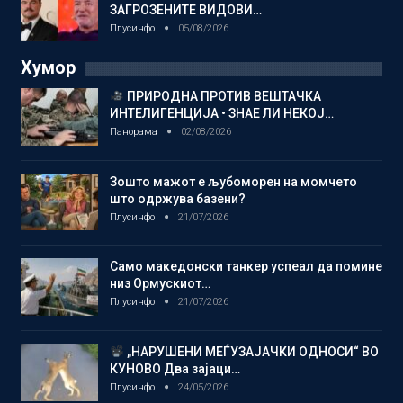
ЗАГРОЗЕНИТЕ ВИДОВИ…
Плусинфо
05/08/2026
Хумор
ПРИРОДНА ПРОТИВ ВЕШТАЧКА
ИНТЕЛИГЕНЦИЈА • ЗНАЕ ЛИ НЕКОЈ…
Панорама
02/08/2026
Зошто мажот е љубоморен на момчето
што одржува базени?
Плусинфо
21/07/2026
Само македонски танкер успеал да помине
низ Ормускиот…
Плусинфо
21/07/2026
„НАРУШЕНИ МЕЃУЗАЈАЧКИ ОДНОСИ“ ВО
КУНОВО Два зајаци…
Плусинфо
24/05/2026