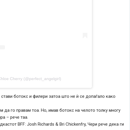
Chloe Cherry (@perfect_angelgirl)
 стави ботокс и филери затоа што не ѝ се допаѓало како
 да го правам тоа. Но, имав ботокс на челото толку многу
ра – рече таа.
кастот BFF: Josh Richards & Bri Chickenfry, Чери рече дека ги