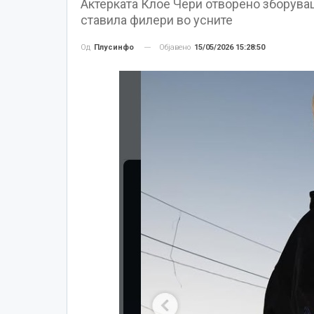
Актерката Клое Чери отворено зборуваше
ставила филери во усните
Објавено
15/05/2026 15:28:50
Од
Плусинфо