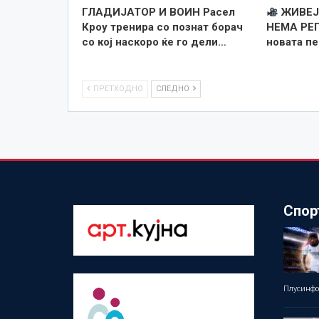
ГЛАДИЈАТОР И ВОИН Расел
ЖИВЕЈ
Кроу тренира со познат борач
НЕМА РЕП
со кој наскоро ќе го дели…
новата п
ПРЕТХОДНО
СЛЕДНО
Спор
Плусинф