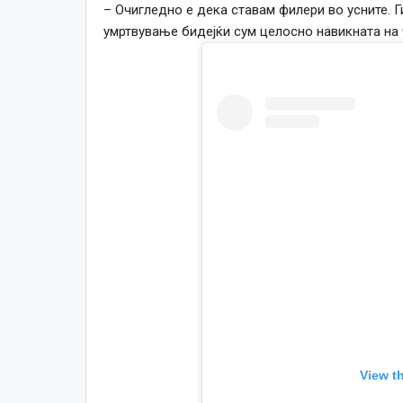
– Очигледно е дека ставам филери во усните. Г
умртвување бидејќи сум целосно навикната на 
View t