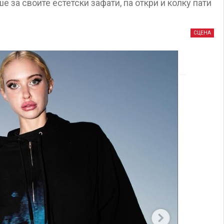
 за своите естетски зафати, па откри и колку пати
СЦЕНА