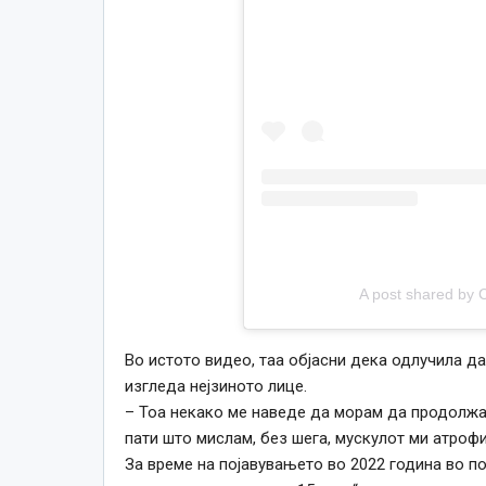
A post shared by 
Во истото видео, таа објасни дека одлучила да
изгледа нејзиното лице.
– Тоа некако ме наведе да морам да продолжам
пати што мислам, без шега, мускулот ми атрофи
За време на појавувањето во 2022 година во под