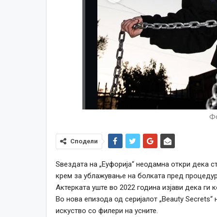
Фо
Сподели
Ѕвездата на „Еуфорија“ неодамна откри дека ст
крем за ублажување на болката пред процедур
Актерката уште во 2022 година изјави дека ги к
Во нова епизода од серијалот „Beauty Secrets“
искуство со филери на усните.