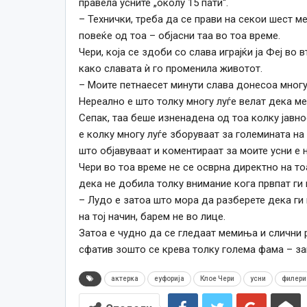
правела усните „околу 15 пати“.
– Технички, треба да се прави на секои шест ме
повеќе од тоа – објасни таа во тоа време.
Чери, која се здоби со слава играјќи ја Феј во
како славата ѝ го променила животот.
– Моите петнаесет минути слава донесоа многу
Нереално е што толку многу луѓе велат дека ме с
Сепак, таа беше изненадена од тоа колку јавно
е колку многу луѓе зборуваат за големината на 
што објавуваат и коментираат за моите усни е н
Чери во тоа време не се осврна директно на то
дека не добила толку внимание кога првпат ги 
–
Лудо е затоа што мора да разберете дека ги 
на тој начин, барем не во лице.
Затоа е чудно да се гледаат мемиња и слични ра
сфатив зошто се крева толку голема фама – за
актерка
еуфорија
Клое Чери
усни
филери