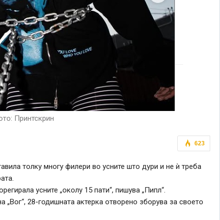
то: Принтскрин
623
авила толку многу филери во усните што дури и не ѝ треба
ата.
орегирала усните „околу 15 пати“, пишува „Пипл“.
 на „Вог“, 28-годишната актерка отворено зборува за своето