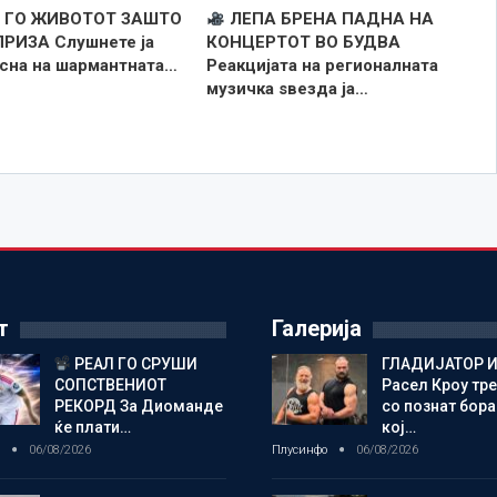
 ГО ЖИВОТОТ ЗАШТО
ЛЕПА БРЕНА ПАДНА НА
РИЗА Слушнете ја
КОНЦЕРТОТ ВО БУДВА
есна на шармантната…
Реакцијата на регионалната
музичка ѕвезда ја…
т
Галерија
РЕАЛ ГО СРУШИ
ГЛАДИЈАТОР И
СОПСТВЕНИОТ
Расел Кроу тр
РЕКОРД За Диоманде
со познат бора
ќе плати…
кој…
о
06/08/2026
Плусинфо
06/08/2026