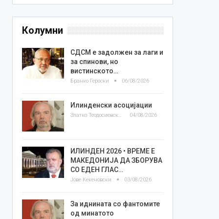
Колумни
СДСМ е задолжен за лаги и
за спинови, но
вистинското…
Бранко Героски
06/08/2026
Илинденски асоцијации
Златко Теодосиевски
04/08/2026
ИЛИНДЕН 2026 • ВРЕМЕ Е
МАКЕДОНИЈА ДА ЗБОРУВА
СО ЕДЕН ГЛАС…
Јове Кекеновски
03/08/2026
За иднината со фантомите
од минатото