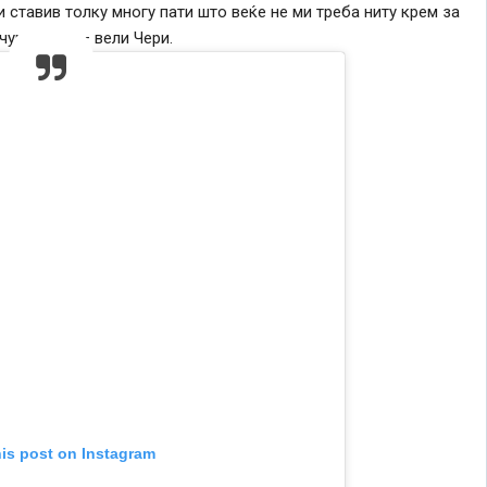
и ставив толку многу пати што веќе не ми треба ниту крем за
чувството – вели Чери.
his post on Instagram