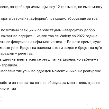
сеци, па треба да имам најмногу 12 третмани, но имав многу
 втората сезона на „Еуфорија“, претходно зборуваше за тоа
 позитивни реакции и се чувствувам неверојатно добро.
акаат во серијата – изјави таа за Variety во 2022 година.
ста се фокусира на нејзиниот изглед.
–
Во исто време, лудо
моите усни. Бројот на наслови што ги видов и бројот на луѓе
ереален – рече таа.
а дали нејзините усни се резултат на филери, но забележа
направила.
направив тие усни во одреден момент и никој не реагираше
боти за тоа, затоа што се зборува за моето тело, а јас не
клучи таа.